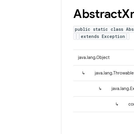
Abstract
X
public static class Abs
extends Exception
java.lang.Object
↳
java.lang.Throwable
↳
java.lang.E
↳
co