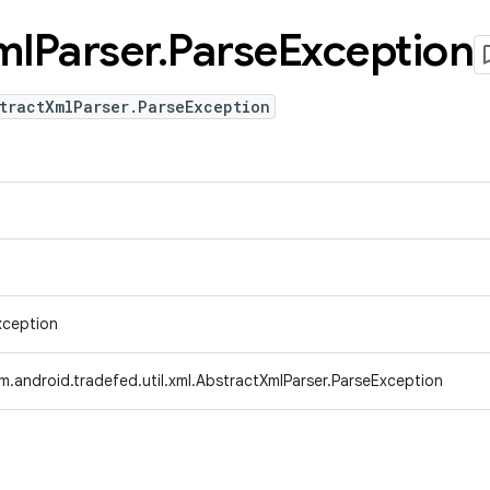
ml
Parser
.
Parse
Exception
tractXmlParser.ParseException
xception
m.android.tradefed.util.xml.AbstractXmlParser.ParseException