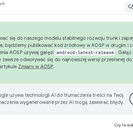
rch
wać się do naszego modelu stabilnego rozwoju trunk i zape
e, będziemy publikować kod źródłowy w AOSP w drugim i c
enia AOSP używaj gałęzi
android-latest-release
. Gałąź
 zawsze odwoływać się do najnowszej wersji przesłanej do
 artykule
Zmiany w AOSP
.
gle używa technologii AI do tłumaczenia treści na Twój
umaczenia wygenerowane przez AI mogą zawierać błędy.
Czy te ws