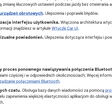
ą zmianę kluczowych ustawień podczas jazdy bez otwierania apl
urządzeń obrotowych
.
Ulepszenia i poprawki błędów.
zacja interfejsu użytkownika.
Włączona architektura wtycz
ormacji znajdziesz w artykule
Wtyczki Car UI
.
izualne powiadomień.
Ulepszenia dotyczące interfejsu i po
y proces ponownego nawiązywania połączenia Bluetoot
iami częściej i w odpowiednich okolicznościach; Więcej informa
ządzanie połączeniami Bluetooth
.
ych czatu.
Obsługa bazy danych wiadomości za pomocą
pro
elu zapewnienia większej elastyczności aplikacjom do obsługi
th.