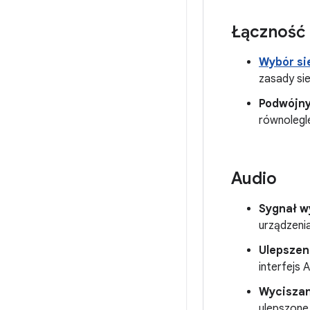
Łączność
Wybór sie
zasady sie
Podwójny
równolegl
Audio
Sygnał w
urządzeni
Ulepszen
interfejs 
Wyciszan
ulepszone 