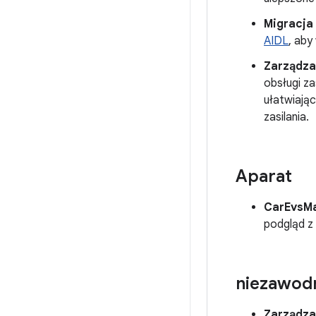
Migracja 
AIDL
, aby
Zarządza
obsługi za
ułatwiają
zasilania.
Aparat
CarEvsM
podgląd z
niezawodn
Zarządza