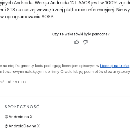
cyjnych Androida. Wersja Androida 12L AAOS jest w 100% zgod
ier i STS na naszej wewnętrznej platformie referencyjnej. Ni
 w oprogramowaniu AOSP.
Czy te wskazówki były pomocne?
ne na niej fragmenty kodu podlegają licencjom opisanym w
Licencji na treści
i towarowymi należącymi do firmy Oracle lub jej podmiotów stowarzyszony
2026-06-18 UTC.
SPOŁECZNOŚĆ
@Android na X
@AndroidDev na X