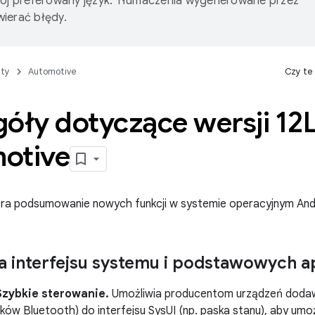
wój preferowany język. Tłumaczenia wygenerowane przez
ierać błędy.
ty
Automotive
Czy te
góły dotyczące wersji 12
otive
era podsumowanie nowych funkcji w systemie operacyjnym Andr
a interfejsu systemu i podstawowych ap
Szybkie sterowanie.
Umożliwia producentom urządzeń dodaw
ków Bluetooth) do interfejsu SysUI (np. paska stanu), aby um