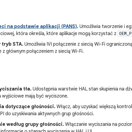
ci na podstawie aplikacji (PANS)
.
Umożliwia tworzenie i e
ciowej, która określa, które aplikacje mogą korzystać z
OEM_P
 tryb STA.
Umożliwia IVI połączenie z siecią Wi-Fi ograniczo
e z głównym połączeniem z siecią Wi-Fi.
yciszania tła.
Udostępnia warstwie HAL stan skupienia na dźw
a wyjściowe mają być wyciszone.
ia dotyczące głośności.
Włącz, aby uzyskać większą kontrol
API do uzyskiwania aktywnych grup głośności.
ie według grupy głośności.
Włączanie wyciszania na poziom
informacje o stanach wyciszenia w HAL i UI.