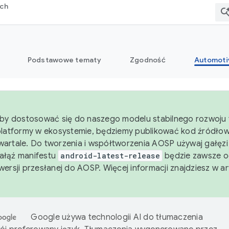
rch
Podstawowe tematy
Zgodność
Automoti
aby dostosować się do naszego modelu stabilnego rozwoju 
platformy w ekosystemie, będziemy publikować kod źródło
artale. Do tworzenia i współtworzenia AOSP używaj gałęz
Gałąź manifestu
android-latest-release
będzie zawsze o
wersji przesłanej do AOSP. Więcej informacji znajdziesz w a
Google używa technologii AI do tłumaczenia