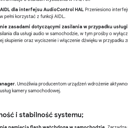
AIDL dla interfejsu AudioControl HAL
Przeniesiono interfe
 w pełni korzystać z funkcji AIDL.
nie zasadami dotyczącymi zasilania w przypadku usługi
silania dla usługi audio w samochodzie, w tym prośby o wyłącze
cej skupienie oraz wyciszenie i włączenie dźwięku w przypadk
anager
. Umożliwia producentom urządzeń wdrożenie aktywnoś
 usług kamery samochodowej.
ość i stabilność systemu;
nie pamięcią flash watchdoga w samochodzie.
Zarządza 