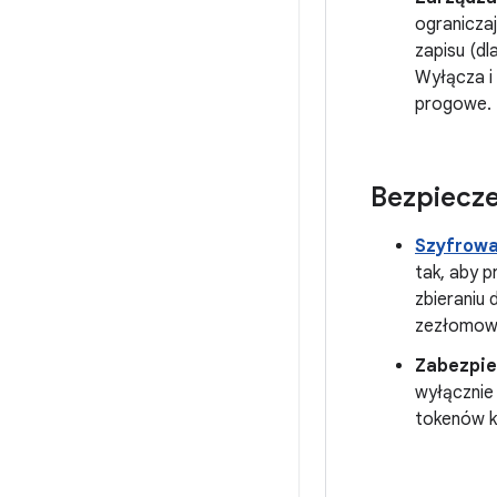
ogranicza
zapisu (dl
Wyłącza i 
progowe.
Bezpiecz
Szyfrowa
tak, aby 
zbieraniu 
zezłomowa
Zabezpie
wyłącznie
tokenów k