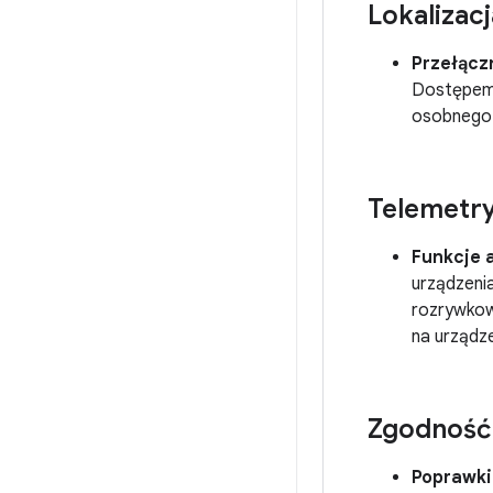
Lokalizacj
Przełącz
Dostępem 
osobnego p
Telemetr
Funkcje 
urządzeni
rozrywkow
na urządz
Zgodność
Poprawki