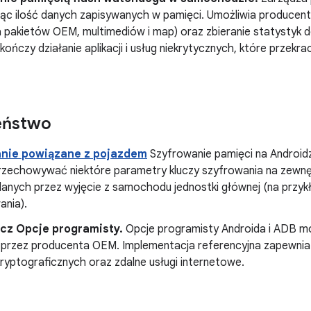
jąc ilość danych zapisywanych w pamięci. Umożliwia produce
a pakietów OEM, multimediów i map) oraz zbieranie statystyk 
kończy działanie aplikacji i usług niekrytycznych, które przekr
eństwo
nie powiązane z pojazdem
Szyfrowanie pamięci na Android
przechowywać niektóre parametry kluczy szyfrowania na zewn
danych przez wyjęcie z samochodu jednostki głównej (na przyk
nia).
cz Opcje programisty.
Opcje programisty Androida i ADB m
 przez producenta OEM. Implementacja referencyjna zapewni
ryptograficznych oraz zdalne usługi internetowe.