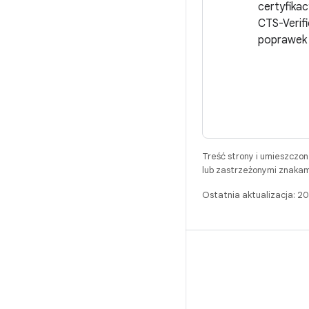
certyfika
CTS-Verif
poprawek
Treść strony i umieszczo
lub zastrzeżonymi znakam
Ostatnia aktualizacja: 
BUILD
Repozytorium Androida
Wymagania