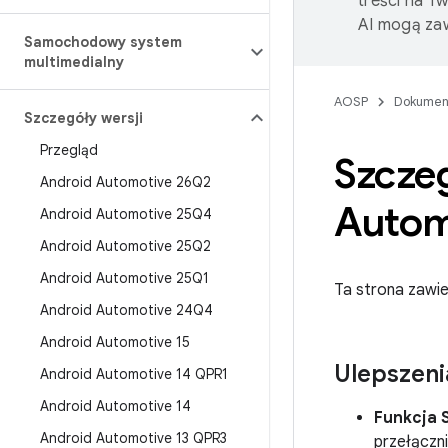
treści na T
AI mogą zaw
Samochodowy system
multimedialny
AOSP
Dokumen
Szczegóły wersji
Przegląd
Szcze
Android Automotive 26Q2
Autom
Android Automotive 25Q4
Android Automotive 25Q2
Android Automotive 25Q1
Ta strona zawi
Android Automotive 24Q4
Android Automotive 15
Ulepszeni
Android Automotive 14 QPR1
Android Automotive 14
Funkcja 
Android Automotive 13 QPR3
przełączni