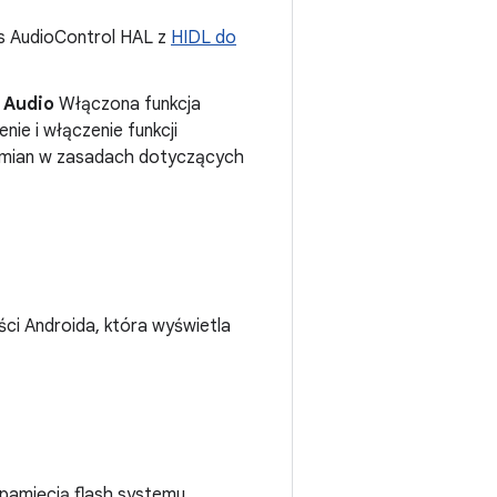
js AudioControl HAL z
HIDL do
 Audio
Włączona funkcja
nie i włączenie funkcji
u zmian w zasadach dotyczących
ci Androida, która wyświetla
pamięcią flash systemu,