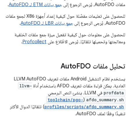
ملفات AutoFDO، يُرجى الرجوع إلى
جمع بيانات ETM لـ AutoFDO
.
للحصول على تعليمات مفصّلة حول كيفية إعداد أجهزة X86 لجمع ملفات
AutoFDO، يُرجى الرجوع إلى
جمع بيانات LBR لـ AutoFDO
.
للحصول على معلومات حول كيفية تفعيل ميزة جمع ملفات الخلفية
ومعالجتها وتحميلها تلقائيًا، يُرجى الاطّلاع على
Profcollect
.
تحليل ملفات Auto
FDO
يستخدم نظام التشغيل Android ملفات تعريف LLVM AutoFDO
العادية. يمكن قراءة ملفات تعريف AFDO باستخدام أداة
llvm-
profdata
في LLVM. ينشئ النص البرمجي
toolchain/pgo-
(
afdo_summary.sh
profiles/scripts/afdo_summary.sh
) تلقائيًا الدوال الأكثر
تنفيذًا وفقًا لملف AutoFDO.