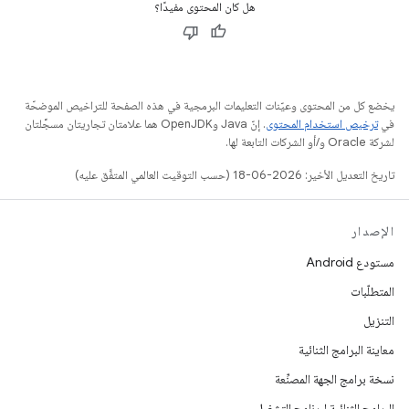
هل كان المحتوى مفيدًا؟
يخضع كل من المحتوى وعيّنات التعليمات البرمجية في هذه الصفحة للتراخيص الموضحّة
في
ترخيص استخدام المحتوى
. إنّ Java وOpenJDK هما علامتان تجاريتان مسجَّلتان
لشركة Oracle و/أو الشركات التابعة لها.
تاريخ التعديل الأخير: 2026-06-18 (حسب التوقيت العالمي المتفَّق عليه)
الإصدار
مستودع Android
المتطلّبات
التنزيل
معاينة البرامج الثنائية
نسخة برامج الجهة المصنِّعة
البرامج الثنائية لبرنامج التشغيل