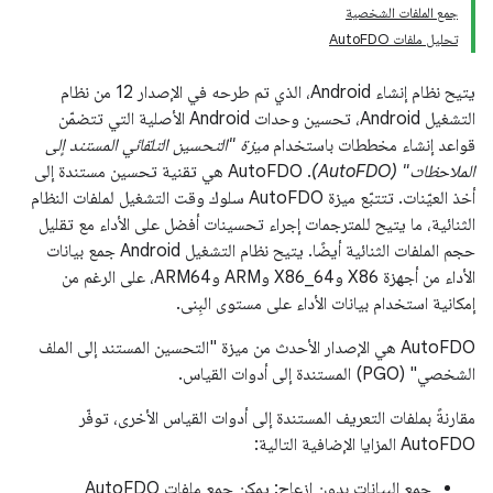
جمع الملفات الشخصية
تحليل ملفات AutoFDO
يتيح نظام إنشاء Android، الذي تم طرحه في الإصدار 12 من نظام
التشغيل Android، تحسين وحدات Android الأصلية التي تتضمّن
قواعد إنشاء مخططات باستخدام
ميزة "التحسين التلقائي المستند إلى
الملاحظات" (AutoFDO)
. ‫AutoFDO هي تقنية تحسين مستندة إلى
أخذ العيّنات. تتتبّع ميزة AutoFDO سلوك وقت التشغيل لملفات النظام
الثنائية، ما يتيح للمترجمات إجراء تحسينات أفضل على الأداء مع تقليل
حجم الملفات الثنائية أيضًا. يتيح نظام التشغيل Android جمع بيانات
الأداء من أجهزة X86 وX86_64 وARM وARM64، على الرغم من
إمكانية استخدام بيانات الأداء على مستوى البِنى.
‫AutoFDO هي الإصدار الأحدث من ميزة "التحسين المستند إلى الملف
الشخصي" (PGO) المستندة إلى أدوات القياس.
مقارنةً بملفات التعريف المستندة إلى أدوات القياس الأخرى، توفّر
AutoFDO المزايا الإضافية التالية:
جمع البيانات بدون إزعاج: يمكن جمع ملفات AutoFDO