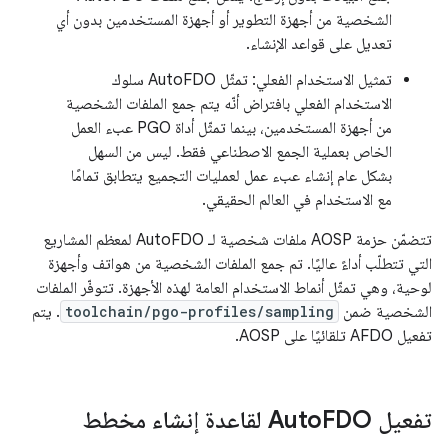
الشخصية من أجهزة التطوير أو أجهزة المستخدمين بدون أي
تعديل على قواعد الإنشاء.
تمثيل الاستخدام الفعلي: تمثّل AutoFDO سلوك
الاستخدام الفعلي بافتراض أنّه يتم جمع الملفات الشخصية
من أجهزة المستخدمين، بينما تمثّل أداة PGO عبء العمل
الخاص بعملية الجمع الاصطناعي فقط. ليس من السهل
بشكل عام إنشاء عبء عمل لعمليات التجميع يتطابق تمامًا
مع الاستخدام في العالم الحقيقي.
تتضمّن حزمة AOSP ملفات شخصية لـ AutoFDO لمعظم المشاريع
التي تتطلّب أداءً عاليًا. تم جمع الملفات الشخصية من هواتف وأجهزة
لوحية، وهي تمثّل أنماط الاستخدام العامة لهذه الأجهزة. تتوفّر الملفات
الشخصية ضمن
toolchain/pgo-profiles/sampling
. يتم
تفعيل AFDO تلقائيًا على AOSP.
تفعيل Auto
FDO لقاعدة إنشاء مخطط