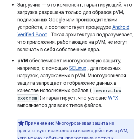
Загрузчик — это компонент, гарантирующий, что
загрузка разрешена только для образов pVM,
подписанных Google или производителями
устройств, и соответствует процедуре
Android
Verified Boot
. Такая архитектура подразумевает,
что приложения, работающие на pVM, не могут
включать в себя собственные ядра.
pVM
обеспечивает многоуровневую защиту,
например, с помощью
SELinux
, для полезных
нагрузок, запускаемых в pVM. Многоуровневая
защита запрещает отображение данных в
качестве исполняемых файлов (
neverallow
execmem
) и гарантирует, что условие
W^X
выполняется для всех типов файлов.
Примечание:
Многоуровневая защита не
препятствует возможности взаимодействия с pVM,
чего можно добиться, предоставив доступ к