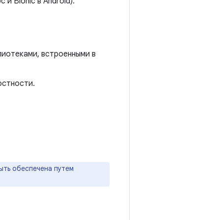
и Bionic в Android).
лиотеками, встроенными в
остности.
ыть обеспечена путем