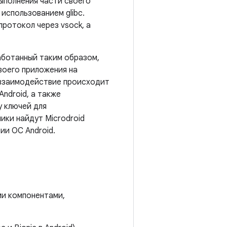
ыполнения части своего
использованием glibc.
протокол через vsock, а
работанный таким образом,
воего приложения на
, взаимодействие происходит
ndroid, а также
у ключей для
ики найдут Microdroid
ии ОС Android.
ми компонентами,