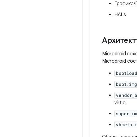
Графика/
HALs
Архитект
Microdroid пох
Microdroid со
bootloa
boot.img
vendor_
virtio.
super.im
vbmeta.