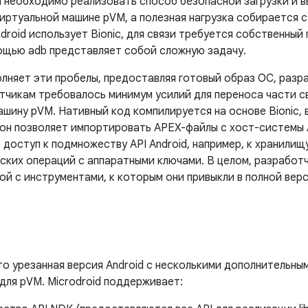
 необходимо реализовать способ безопасной загрузки и в
иртуальной машине pVM, а полезная нагрузка собирается с 
roid использует Bionic, для связи требуется собственный 
ощью adb представляет собой сложную задачу.
полняет эти пробелы, предоставляя готовый образ ОС, раз
тчикам требовалось минимум усилий для переноса части с
ашину pVM. Нативный код компилируется на основе Bionic
и он позволяет импортировать APEX-файлы с хост-системы A
доступ к подмножеству API Android, например, к хранилищ
ских операций с аппаратными ключами. В целом, разработч
й с инструментами, к которым они привыкли в полной верс
то урезанная версия Android с несколькими дополнительны
для pVM. Microdroid поддерживает: