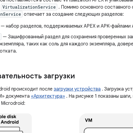
в поставляются в составе Virtualization APEX и упаковыв
й
VirtualizationService
. Помимо основного составного 
onService
отвечает за создание следующих разделов:
— набор разделов, поддерживаемых APEX и APK-файлами A
— Зашифрованный раздел для сохранения проверенных за
кземпляра, таких как соль для каждого экземпляра, дове
отката.
ательность загрузки
odroid происходит после
загрузки устройства
. Загрузка ус
M» документа
«Архитектура»
. На рисунке 1 показаны шаги
 Microdroid: