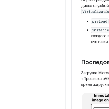
Образы раздело
диска службо
Virtualizati
payload
instance
каждого э
счетчики 
Последов
Загрузка Micr
«Прошивка pV
время загрузки