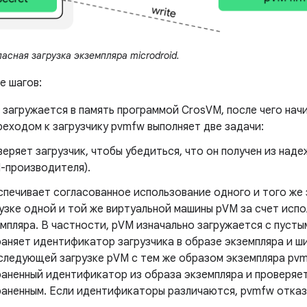
асная загрузка экземпляра microdroid.
е шагов:
 загружается в память программой CrosVM, после чего нач
еходом к загрузчику pvmfw выполняет две задачи:
еряет загрузчик, чтобы убедиться, что он получен из наде
-производителя).
печивает согласованное использование одного и того же 
узке одной и той же виртуальной машины pVM за счет исп
мпляра. В частности, pVM изначально загружается с пуст
аняет идентификатор загрузчика в образе экземпляра и ши
следующей загрузке pVM с тем же образом экземпляра p
аненный идентификатор из образа экземпляра и проверяет,
аненным. Если идентификаторы различаются, pvmfw отказ