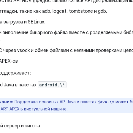
тво API NDK (предоставляются все API для реализации libc 
тладки, такие как adb, logcat, tombstone и gdb.
 загрузка и SELinux.
 и выполнение бинарного файла вместе с разделяемыми биб
.
C через vsock и обмен файлами с неявными проверками цел
 APEX-ов
поддерживает:
id Java в пакетах
android.\*
чание:
Поддержка основных API Java в пакетах
может б
java.\*
 ART APEX в виртуальной машине.
й сервер и зигота