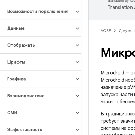
Translation
Возможности подключения
Данные
AOSP
Докумен
Отображать
Микр
Шрифты
Microdroid — 
Графика
Microdroid не
назначение pV
запуска части
Взаимодействие
может обеспеч
СМИ
В традиционны
требует значи
системы не со
Эффективность