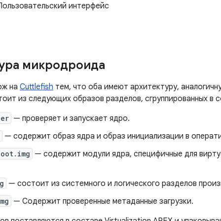
Пользовательский интерфейс
ура микродроида
ож на
Cuttlefish
тем, что оба имеют архитектуру, аналогичн
стоит из следующих образов разделов, сгруппированных в 
der
— проверяет и запускает ядро.
— содержит образ ядра и образ инициализации в операти
boot.img
— содержит модули ядра, специфичные для вирту
g
— состоит из системного и логического разделов произ
img
— Содержит проверенные метаданные загрузки.