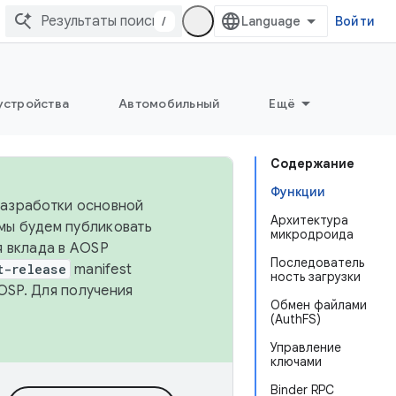
/
Войти
устройства
Автомобильный
Ещё
Содержание
Функции
 разработки основной
Архитектура
 мы будем публиковать
микродроида
я вклада в AOSP
Последователь
t-release
manifest
ность загрузки
OSP. Для получения
Обмен файлами
(AuthFS)
Управление
ключами
Binder RPC