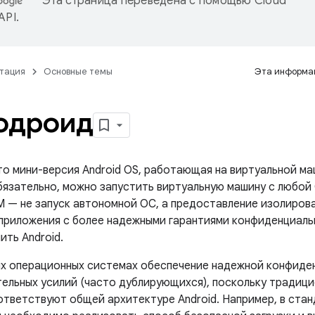
Эта страница переведена с помощью
Cloud
 API
.
тация
Основные темы
Эта информац
одроид
это мини-версия Android OS, работающая на виртуальной м
обязательно, можно запустить виртуальную машину с любой
M — не запуск автономной ОС, а предоставление изолиров
 приложения с более надежными гарантиями конфиденциаль
ить Android.
х операционных системах обеспечение надежной конфиде
тельных усилий (часто дублирующихся), поскольку традиц
ответствуют общей архитектуре Android. Например, в стан