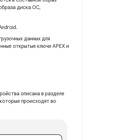
аются в составной образ
образа диска ОС,
ndroid.
грузочных данных для
ренные открытые ключи APEX и
тройства описана в разделе
, которые происходят во