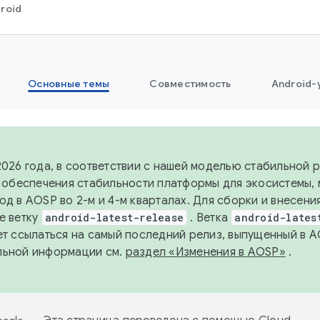
roid
Основные темы
Совместимость
Android-
2026 года, в соответствии с нашей моделью стабильной
я обеспечения стабильности платформы для экосистемы,
од в AOSP во 2-м и 4-м кварталах. Для сборки и внесени
е ветку
android-latest-release
. Ветка
android-lates
ет ссылаться на самый последний релиз, выпущенный в A
льной информации см.
раздел «Изменения в AOSP»
.