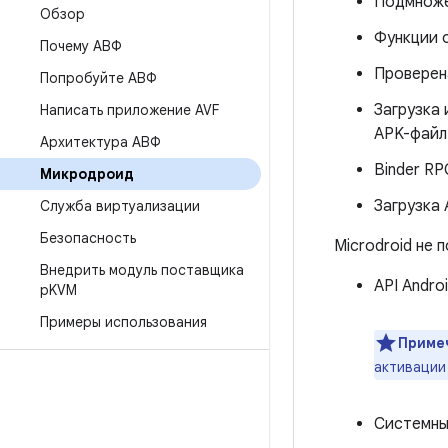
Подмножес
Обзор
Функции о
Почему АВФ
Проверена
Попробуйте АВФ
Загрузка
Написать приложение AVF
APK-файл
Архитектура АВФ
Binder RP
Микродроид
Загрузка
Служба виртуализации
Безопасность
Microdroid не 
Внедрить модуль поставщика
API Andro
p
KVM
Примеры использования
Приме
активации
Системны