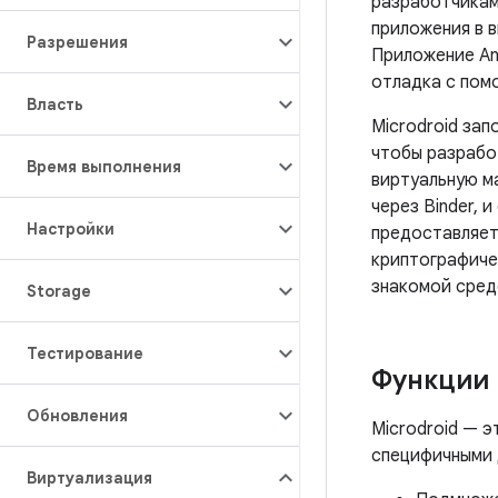
разработчикам
приложения в в
Разрешения
Приложение And
отладка с пом
Власть
Microdroid за
чтобы разрабо
Время выполнения
виртуальную м
через Binder, 
Настройки
предоставляет 
криптографиче
знакомой средо
Storage
Тестирование
Функции
Обновления
Microdroid — э
специфичными 
Виртуализация