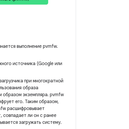
инается выполнение pvmfw.
жного источника (Google или
загрузчика при многократной
ользования образа
ым образом экземпляра. pvmfw
фрует его. Таким образом,
vmfw расшифровывает
 совпадает ли он с ранее
ывается загружать систему.