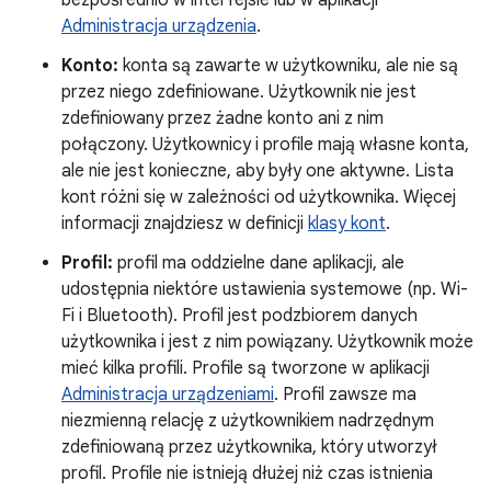
bezpośrednio w interfejsie lub w aplikacji
Administracja urządzenia
.
Konto:
konta są zawarte w użytkowniku, ale nie są
przez niego zdefiniowane. Użytkownik nie jest
zdefiniowany przez żadne konto ani z nim
połączony. Użytkownicy i profile mają własne konta,
ale nie jest konieczne, aby były one aktywne. Lista
kont różni się w zależności od użytkownika. Więcej
informacji znajdziesz w definicji
klasy kont
.
Profil:
profil ma oddzielne dane aplikacji, ale
udostępnia niektóre ustawienia systemowe (np. Wi-
Fi i Bluetooth). Profil jest podzbiorem danych
użytkownika i jest z nim powiązany. Użytkownik może
mieć kilka profili. Profile są tworzone w aplikacji
Administracja urządzeniami
. Profil zawsze ma
niezmienną relację z użytkownikiem nadrzędnym
zdefiniowaną przez użytkownika, który utworzył
profil. Profile nie istnieją dłużej niż czas istnienia