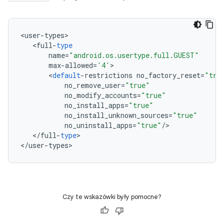
<
user
-
types
<
full
-
type
name
=
"android.os.usertype.full.GUEST"
max
-
allowed
=
'4'
<
default
-
restrictions
no_factory_reset
=
"tru
no_remove_user
=
"true"
no_modify_accounts
=
"true"
no_install_apps
=
"true"
no_install_unknown_sources
=
"true"
no_uninstall_apps
=
"true"
/
<
/
full
-
type
>

<
/
user
-
types
>
Czy te wskazówki były pomocne?