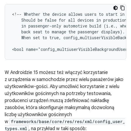
<!-- Whether the device allows users to start in ba
    Should be false for all devices in production. 
    in passenger-only automotive build (i.e., when 
    back seat to manage the passenger displays).

    When set to true, config_multiuserVisibleBackgr
<bool name="config_multiuserVisibleBackgroundUsers
W Androidzie 15 możesz też włączyć korzystanie
z urządzenia w samochodzie przez wielu pasażerów jako
użytkowników-gości. Aby umożliwić korzystanie z wielu
użytkowników gościnnych na potrzeby testowania,
producenci urządzeń muszą zdefiniować nakładkę
zasobów, która skonfiguruje maksymalną dozwoloną
liczbę użytkowników gościnnych
w
frameworks/base/core/res/res/xml/config_user_
types.xml
, na przykład w taki sposób: