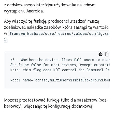
z dedykowanego interfejsu użytkownika na jednym
wystąpieniu Androida.
Aby włączyć tę funkcję, producenci urządzeń muszą
zdefiniować nakładkę zasobów, która zastąpi tę wartość
w
frameworks/base/core/res/res/values/config.xm
l
:
<!-- Whether the device allows full users to start 
Should be false for most devices, except automotive
Note: this flag does NOT control the Communal Profi
<bool name="config_multiuserVisibleBackgroundUsers
Możesz przetestować funkcję tylko dla pasażerów (bez
kierowcy), włączając tę konfigurację dodatkową: