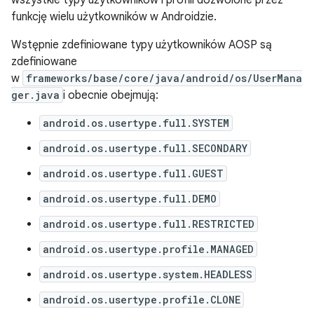
wszystkie typy użytkowników i profili dozwolone przez
funkcję wielu użytkowników w Androidzie.
Wstępnie zdefiniowane typy użytkowników AOSP są
zdefiniowane
w
frameworks/base/core/java/android/os/UserMana
ger.java
i obecnie obejmują:
android.os.usertype.full.SYSTEM
android.os.usertype.full.SECONDARY
android.os.usertype.full.GUEST
android.os.usertype.full.DEMO
android.os.usertype.full.RESTRICTED
android.os.usertype.profile.MANAGED
android.os.usertype.system.HEADLESS
android.os.usertype.profile.CLONE