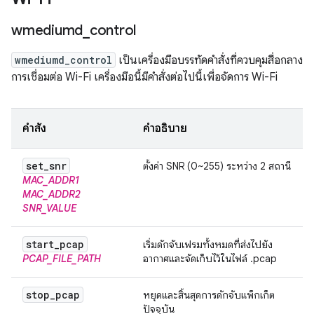
wmediumd
_
control
wmediumd_control
เป็นเครื่องมือบรรทัดคำสั่งที่ควบคุมสื่อกลาง
การเชื่อมต่อ Wi-Fi เครื่องมือนี้มีคำสั่งต่อไปนี้เพื่อจัดการ Wi-Fi
คำสั่ง
คำอธิบาย
set
_
snr
ตั้งค่า SNR (0~255) ระหว่าง 2 สถานี
MAC_ADDR1
MAC_ADDR2
SNR_VALUE
start
_
pcap
เริ่มดักจับเฟรมทั้งหมดที่ส่งไปยัง
PCAP_FILE_PATH
อากาศและจัดเก็บไว้ในไฟล์ .pcap
stop
_
pcap
หยุดและสิ้นสุดการดักจับแพ็กเก็ต
ปัจจุบัน