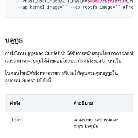
  --vhost_user_mac80211_hwsim=
$HOME/cuttlefish_run
บลูทูธ
การใช้งานบลูทูธของ Cuttlefish ได้รับการสนับสนุนโดย rootcanal
และสามารถควบคุมได้ด้วยคอนโซลบรรทัดคำสั่งของ UI บนเว็บ
ในคอนโซลมีคำสั่งหลายรายการที่ช่วยให้คุณควบคุมบลูทูธใน
อุปกรณ์ Guest ได้ ดังนี้
คำสั่ง
คำอธิบาย
list
แสดงรายการอุปกรณ์และ
phys ปัจจุบัน