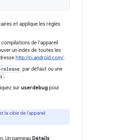
ires et applique les règles
 compilations de l'appareil
rouver un index de toutes les
adresse
http://ci.android.com/
.
-release
par défaut ou une
i
.
cliquez sur
userdebug
pour
t la cible de l'appareil
on. Un panneau
Détails