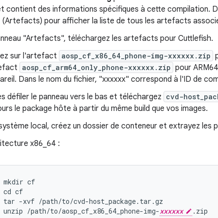
et contient des informations spécifiques à cette compilation. 
(Artefacts) pour afficher la liste de tous les artefacts associ
nneau "Artefacts", téléchargez les artefacts pour Cuttlefish.
uez sur l'artefact
aosp_cf_x86_64_phone-img-xxxxxx.zip
p
tefact
aosp_cf_arm64_only_phone-xxxxxx.zip
pour ARM64, 
pareil. Dans le nom du fichier, "xxxxxx" correspond à l'ID de com
es défiler le panneau vers le bas et téléchargez
cvd-host_pac
ours le package hôte à partir du même build que vos images.
système local, créez un dossier de conteneur et extrayez les 
itecture x86_64 :
mkdir
cf
cd
cf
tar
-
xvf
/
path
/
to
/
cvd
-
host_package
.
tar
.
gz
unzip
/
path
/
to
/
aosp_cf_x86_64_phone
-
img
-
xxxxxx
.
zip