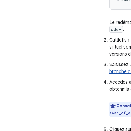
Le redémar
udev
.
Cuttlefish
virtuel so
versions d
Saisissez 
branche d
Accédez à 
obtenir la
Consei
aosp_cf_a
Cliquez su