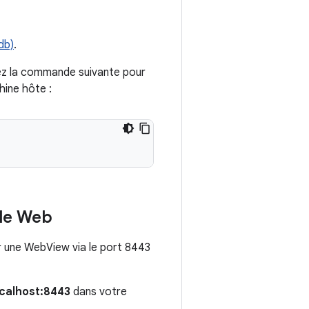
db)
.
tez la commande suivante pour
hine hôte :
r le Web
er une WebView via le port 8443
ocalhost:8443
dans votre