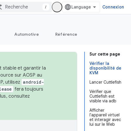
/
Connexion
Automotive
Référence
Sur cette page
Vérifier la
stable et garantir la
disponibilité de
KVM
 source sur AOSP au
, utilisez
android-
Lancer Cuttlefish
lease
fera toujours
Vérifier que
lus, consultez
Cuttlefish est
visible via adb
Afficher
l'appareil virtuel
et interagir avec
lui sur le Web