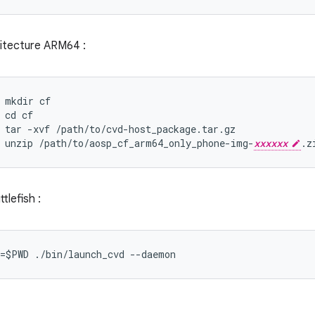
itecture ARM64 :
mkdir
cf
cd
cf
tar
-
xvf
/
path
/
to
/
cvd
-
host_package
.
tar
.
gz
unzip
/
path
/
to
/
aosp_cf_arm64_only_phone
-
img
-
xxxxxx
.
z
tlefish :
=$PWD ./bin/launch_cvd --daemon