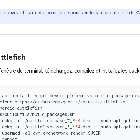
s pouvez utiliser cette commande pour vérifier la compatibilité de 
ttlefish
enêtre de terminal, téléchargez, compilez et installez les pack
apt
install
-
y
git
devscripts
equivs
config
-
package
-
dev
clone
https
:
//
github
.
com
/
google
/
android
-
cuttlefish
ndroid
-
cuttlefish
s
/
buildutils
/
build_packages
.
sh
dpkg
-
i
./
cuttlefish
-
base_
*
_
*
64.
deb
||
sudo
apt
-
get
in
dpkg
-
i
./
cuttlefish
-
user_
*
_
*
64.
deb
||
sudo
apt
-
get
in
usermod
-
aG
kvm
,
cvdnetwork
,
render
$
USER
reboot