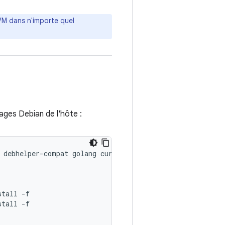
KVM dans n'importe quel
ages Debian de l'hôte :
debhelper
-
compat
golang
curl
stall
-
f
stall
-
f