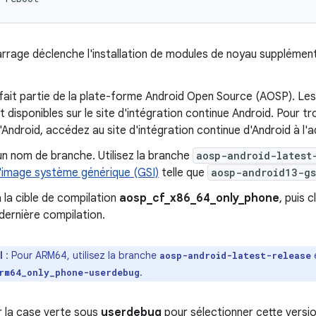
rage déclenche l'installation de modules de noyau supplémenta
 fait partie de la plate-forme Android Open Source (AOSP). Les
nt disponibles sur le site d'intégration continue Android. Pour t
'Android, accédez au site d'intégration continue d'Android à l'
un nom de branche. Utilisez la branche
aosp-android-latest
'image système générique (GSI)
telle que
aosp-android13-gs
la cible de compilation
aosp_cf_x86_64_only_phone
, puis 
 dernière compilation.
l
:
Pour ARM64, utilisez la branche
e
aosp-android-latest-release
.
rm64_only_phone-userdebug
r la case verte sous
userdebug
pour sélectionner cette versi