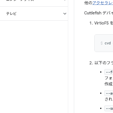
他の
アクセラレ
Cuttlefi
テレビ
Virti
cvd
以下のフ
--f
フォ
作成
--a
され
--s