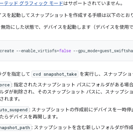
ーテッド グラフィック モード
はサポートされていません。
sh デバイスを起動してスナップショットを作成する手順は以下のとお
oFS を無効にした状態で、デバイスを起動します（デバイスを使
create
--enable_virtiofs
=
false
--gpu_mode
=
guest_swiftsha
ラグを指定して
cvd snapshot_take
を実行し、スナップショ
orce
: 指定されたスナップショット パスにフォルダがある場
ルダが削除され、そのスナップショット パスに、スナップシ
されます。
uto_suspend
: スナップショットの作成前にデバイスを一時
たらデバイスを再開します。
napshot_path
: スナップショットを含む新しいフォルダが作