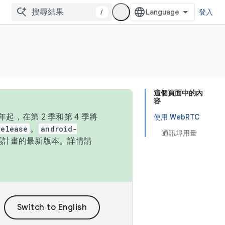
/
登入
這個頁面中的內
容
，在第 2 季和第 4 季將
使用 WebRTC
release
。
android-
通訊埠用量
始碼計畫的最新版本。詳情請