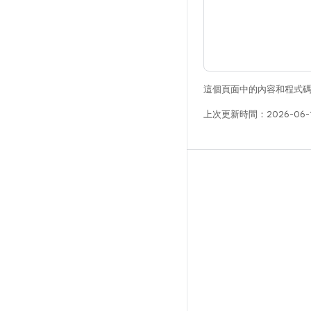
這個頁面中的內容和程式
上次更新時間：2026-06-
版本
Android 程式庫
相關規定
下載程式碼
預覽二進位檔
原廠映像檔
驅動程式二進位檔