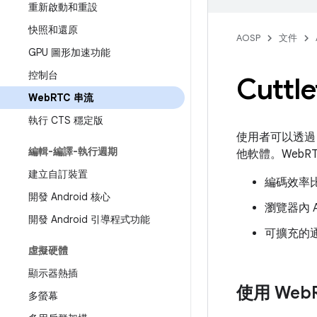
重新啟動和重設
快照和還原
AOSP
文件
GPU 圖形加速功能
控制台
Cuttl
Web
RTC 串流
執行 CTS 穩定版
使用者可以透過 
編輯-編譯-執行週期
他軟體。WebR
建立自訂裝置
編碼效率比
開發 Android 核心
瀏覽器內 
開發 Android 引導程式功能
可擴充的通
虛擬硬體
顯示器熱插
使用 Web
多螢幕