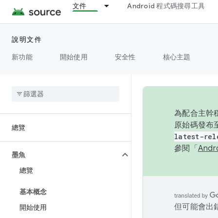
文件
Android 程式碼搜尋工具
說明文件
新功能
開始使用
安全性
核心主題
為配合主幹穩
原始碼發布至
總覽
latest-rel
參閱「
And
墨魚
總覽
基本概念
但可能會出
開始使用