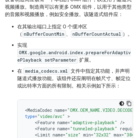
视频播放。制造商可以有更多 OMX 组件，以用于其他类型
的音频和视频播放，例如安全播放。该隧道式组件应：
在其输出端口上指定 0 个缓冲区
（
nBufferCountMin
、
nBufferCountActual
）。
实现
OMX.google.android.index.prepareForAdaptiv
ePlayback setParameter
扩展。
在
media_codecs.xml
文件中指定其功能，并声明
隧道式播放功能。该组件还应阐明在帧尺寸、帧定位
或比特率方面的所有限制。相关示例如下所示：
<
MediaCodec
name
=
"OMX.OEM_NAME.VIDEO.DECODER.
type
=
"video/avc"
<
Feature
name
=
"adaptive-playback"
/
<
Feature
name
=
"tunneled-playback"
require
<
Limit
name
=
"size"
min
=
"32x32"
max
=
"3840