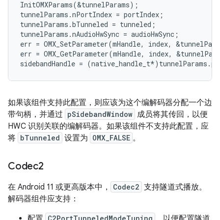
InitOMXParams
(
&
tunnelParams
);
tunnelParams
.
nPortIndex
=
portIndex
;
tunnelParams
.
bTunneled
=
tunneled
;
tunnelParams
.
nAudioHwSync
=
audioHwSync
;
err
=
OMX_SetParameter
(
mHandle
,
index
,
&
tunnelPar
err
=
OMX_GetParameter
(
mHandle
,
index
,
&
tunnelPar
sidebandHandle
=
(
native_handle_t
*
)
tunnelParams
.
pS
如果该组件支持此配置，则应该为这个编解码器分配一个边
带句柄，并通过
pSidebandWindow
成员将其传回，以便
HWC 识别关联的编解码器。如果该组件不支持此配置，应
将
bTunneled
设置为
OMX_FALSE
。
Codec2
在 Android 11 或更高版本中，
Codec2
支持隧道式播放。
解码器组件应支持：
配置
C2PortTunneledModeTuning
，以便配置隧道