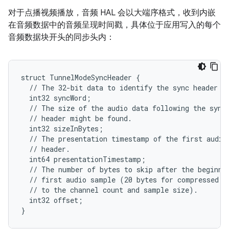
对于点播视频播放，音频 HAL 会以大端序格式，收到内嵌
在音频数据中的音频呈现时间戳，具体位于应用写入的每个
音频数据块开头的同步头内：
struct TunnelModeSyncHeader {

  // The 32-bit data to identify the sync header (0
  int32 syncWord;

  // The size of the audio data following the sync 
  // header might be found.

  int32 sizeInBytes;

  // The presentation timestamp of the first audio 
  // header.

  int64 presentationTimestamp;

  // The number of bytes to skip after the beginnin
  // first audio sample (20 bytes for compressed au
  // to the channel count and sample size).

  int32 offset;
