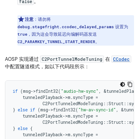
false
。
注意
：请勿将
设置为
debug.stagefright.ccodec_delayed_params
，因为这会导致延迟向编解码器发送
true
。
C2_PARAMKEY_TUNNEL_START_RENDER
AOSP 实现通过
C2PortTunnelModeTuning
在
CCodec
中配置隧道模式，如以下代码段所示：
if
(
msg
-
>
findInt32
(
"audio-hw-sync"
,
&
tunneledPlayb
tunneledPlayback
-
>
m
.
syncType
=
C2PortTunneledModeTuning
::
Struct
::
sync
}
else
if
(
msg
-
>
findInt32
(
"hw-av-sync-id"
,
&
tunnel
tunneledPlayback
-
>
m
.
syncType
=
C2PortTunneledModeTuning
::
Struct
::
sync
}
else
{
tunneledPlayback
-
>
m
.
syncType
=