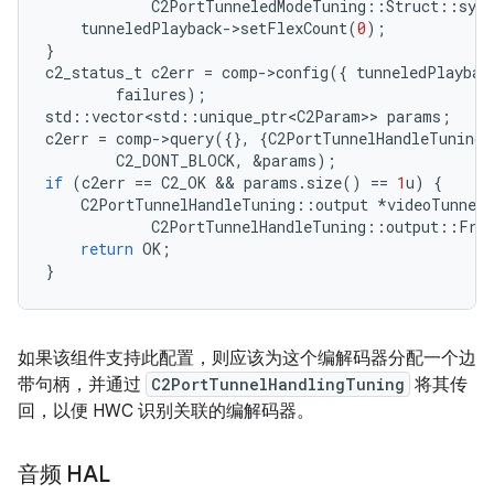
C2PortTunneledModeTuning
::
Struct
::
sync
tunneledPlayback
-
>
setFlexCount
(
0
);
}
c2_status_t
c2err
=
comp
-
>
config
({
tunneledPlaybac
failures
);
std
::
vector<std
::
unique_ptr<C2Param>
>
params
;
c2err
=
comp
-
>
query
({},
{
C2PortTunnelHandleTuning
:
C2_DONT_BLOCK
,
&
params
);
if
(
c2err
==
C2_OK
 && 
params
.
size
()
==
1
u
)
{
C2PortTunnelHandleTuning
::
output
*
videoTunnelS
C2PortTunnelHandleTuning
::
output
::
Fro
return
OK
;
}
如果该组件支持此配置，则应该为这个编解码器分配一个边
带句柄，并通过
C2PortTunnelHandlingTuning
将其传
回，以便 HWC 识别关联的编解码器。
音频 HAL