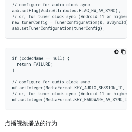
// configure for audio clock sync

aab.setFlag(AudioAttributes.FLAG_HW_AV_SYNC);

// or, for tuner clock sync (Android 11 or higher)

new tunerConfig = TunerConfiguration(0, avSyncId);

if (codecName == null) {

  return FAILURE;

}

// configure for audio clock sync

mf.setInteger(MediaFormat.KEY_AUDIO_SESSION_ID, au
// or, for tuner clock sync (Android 11 or higher)

点播视频播放的行为