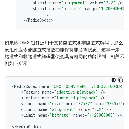
<
Limit
name
=
"alignment"
value
=
"2x2"
/
<
Limit
name
=
"bitrate"
range
=
"1-20000000"
...
<
/
MediaCodec
如果该 OMX 组件还用于支持隧道式和非隧道式解码，那么
该组件应该使隧道式播放功能保持非必需状态。这样一来，
隧道式和非隧道式解码器便会具有相同的功能限制。相关示
例如下所示：
<
MediaCodec
name
=
"OMX._OEM\_NAME_.VIDEO.DECODER.AV
<
Feature
name
=
"adaptive-playback"
/
<
Feature
name
=
"tunneled-playback"
/
<
Limit
name
=
"size"
min
=
"32x32"
max
=
"3840x2160
<
Limit
name
=
"alignment"
value
=
"2x2"
/
<
Limit
name
=
"bitrate"
range
=
"1-20000000"
/
...
<
/
MediaCodec