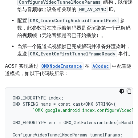
ConfigureVideoTunnelModeParams
结构，以传递
给与音频输出设备相关联的
HW_AV_SYNC
ID。
配置
OMX_IndexConfigAndroidTunnelPeek
参
数，此参数旨在指示编解码器是否渲染第一个已解码
的视频帧（无论音频是否已开始播放）。
当第一个隧道式视频帧已完成解码并准备好渲染时，
发送
OMX_EventOnFirstTunnelFrameReady
事件。
AOSP 实现通过
OMXNodeInstance
在
ACodec
中配置隧
道模式，如以下代码段所示：
OMX_INDEXTYPE
index
;
OMX_STRING
name
=
const_cast<OMX_STRING>
(
"OMX.google.android.index.configureVideoTu
OMX_ERRORTYPE
err
=
OMX_GetExtensionIndex
(
mHandle
ConfigureVideoTunnelModeParams
tunnelParams
;