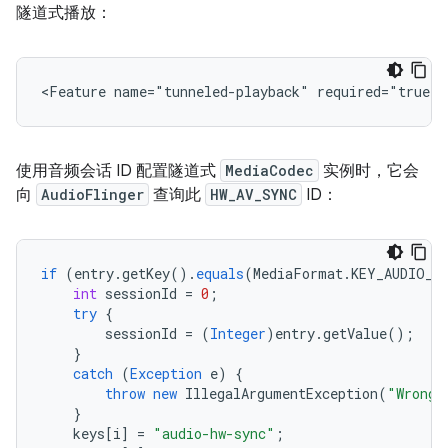
隧道式播放：
使用音频会话 ID 配置隧道式
MediaCodec
实例时，它会
向
AudioFlinger
查询此
HW_AV_SYNC
ID：
if
(
entry
.
getKey
().
equals
(
MediaFormat
.
KEY_AUDIO_S
int
sessionId
=
0
;
try
{
sessionId
=
(
Integer
)
entry
.
getValue
();
}
catch
(
Exception
e
)
{
throw
new
IllegalArgumentException
(
"Wrong 
}
keys
[
i
]
=
"audio-hw-sync"
;