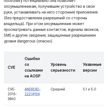
поскольку потенциально она позволяет
злоумышленникам, получившим устройство в свои
руки, устанавливать на него сторонние приложения
(без предоставления разрешений со стороны
владельца). При этом злоумышленник может
просматривать данные контактов, журналы звонков,
SMS и другие сведения, защищенные разрешением
уровня dangerous (опасно).
Ошибки
со
Уровень
Уязвимые
CVE
ссылками
серьезности
версии
на AOSP
CVE-
ANDROID-
Средний
5.1 и 5.0
2015-
22214934
3860