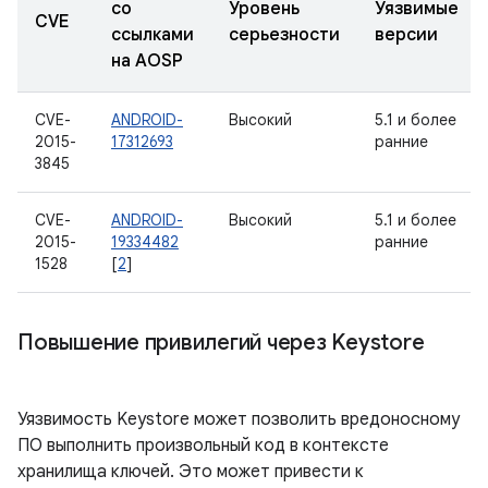
со
Уровень
Уязвимые
CVE
ссылками
серьезности
версии
на AOSP
CVE-
ANDROID-
Высокий
5.1 и более
2015-
17312693
ранние
3845
CVE-
ANDROID-
Высокий
5.1 и более
2015-
19334482
ранние
1528
[
2
]
Повышение привилегий через Keystore
Уязвимость Keystore может позволить вредоносному
ПО выполнить произвольный код в контексте
хранилища ключей. Это может привести к