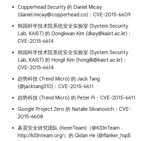
Copperhead Security 的 Daniel Micay
(daniel.micay@copperhead.co)：CVE-2015-6609
韩国科学技术院系统安全实验室 (System Security
Lab, KAIST) 的 Dongkwan Kim (dkay@kaist.ac.kr)：
CVE-2015-6614
韩国科学技术院系统安全实验室 (System Security
Lab, KAIST) 的 Hongil Kim (hongilk@kaist.ac.kr)：
CVE-2015-6614
趋势科技 (Trend Micro) 的 Jack Tang
(@jacktang310)：CVE-2015-6611
趋势科技 (Trend Micro) 的 Peter Pi：CVE-2015-6611
Google Project Zero 的 Natalie Silvanovich：CVE-
2015-6608
碁震安全研究团队 (KeenTeam)（@K33nTeam，
http://k33nteam.org/）的 Qidan He (@flanker_hqd)