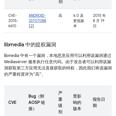
别
CVE-
ANDROID-
高
6.0 及
2015 年
2015-
23707088
更低版
8 月 19
6610
[
2
]
本
日
libmedia 中的提权漏洞
libmedia 中有一个漏洞，本地恶意应用可以利用该漏洞通过
Mediaserver 服务执行任意代码。由于攻击者可以利用该漏
洞获取第三方应用无法直接获取的特权，因此我们将该漏洞
的严重程度评为“高”。
严
Bug（附
受影
重
报告日
CVE
AOSP 链
响的
级
期
接）
版本
别