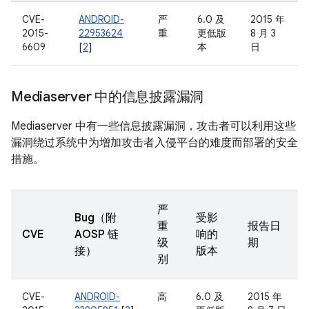
CVE-
ANDROID-
严
6.0 及
2015 年
2015-
22953624
重
更低版
8 月 3
6609
[
2
]
本
日
Mediaserver 中的信息披露漏洞
Mediaserver 中有一些信息披露漏洞，攻击者可以利用这些
漏洞绕过系统中为增加攻击者入侵平台的难度而部署的安全
措施。
严
Bug（附
受影
重
报告日
CVE
AOSP 链
响的
级
期
接）
版本
别
CVE-
ANDROID-
高
6.0 及
2015 年