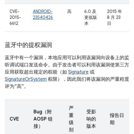
CVE-
ANDROID-
高
6.0 及
2015 年
2015-
23540426
更低版
8 月 23
6612
本
日
蓝牙中的提权漏洞
蓝牙中有一个漏洞，本地应用可以利用该漏洞向设备上的监
听调试端口发送命令。由于攻击者可以利用该漏洞使第三方
应用获取超出规定的权能（如
Signature
或
SignatureOrSystem
权限），因此我们将该漏洞的严重程度
评为“高”。
严
Bug（附
受影
重
报告日
CVE
AOSP 链
响的
级
期
接）
版本
别