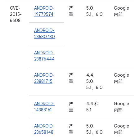
CVE-
ANDROID-
严
5.0、
Google
2015-
19779574
重
5.1、6.0
内部
6608
ANDROID-
23680780
ANDROID-
23876444
ANDROID-
严
4.4、
Google
23881715
重
5.0、
内部
5.1、6.0
ANDROID-
严
4.4 和
Google
14388161
重
5.1
内部
ANDROID-
严
5.0、
Google
23658148
重
5.1、6.0
内部