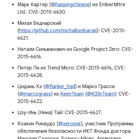
Марк Картер (
@hanpingchinese
) из EmberMitre
Ltd.: CVE-2015-6630.
Михал Беднарский
(
https://github.com/michalbednarski
): CVE-2015-
6621.
Натали Сильванович из Google Project Zero: CVE-
2015-6616.
Питер Пи из Trend Micro: CVE-2015-6616, CVE-
2015-6628.
Цидань Хэ (
@flanker_hqd
) и Марко Грасси
(
@marcograss
) из
KeenTeam
(
@K33nTeam
): CVE-
2015-6622.
Цзу-Инь (Нина) Тай: CVE-2015-6627.
Хоакин Ринаудо (
@xeroxnir
), участник Программы
обеспечения безопасности ИКТ Фонда доктора
Мануэля Садоски, Буэнос-Айрес, Аргентина: