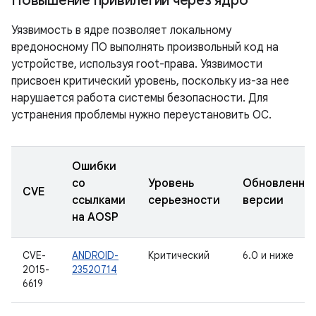
Повышение привилегий через ядро
Уязвимость в ядре позволяет локальному
вредоносному ПО выполнять произвольный код на
устройстве, используя root-права. Уязвимости
присвоен критический уровень, поскольку из-за нее
нарушается работа системы безопасности. Для
устранения проблемы нужно переустановить ОС.
Ошибки
со
Уровень
Обновленны
CVE
ссылками
серьезности
версии
на AOSP
CVE-
ANDROID-
Критический
6.0 и ниже
2015-
23520714
6619