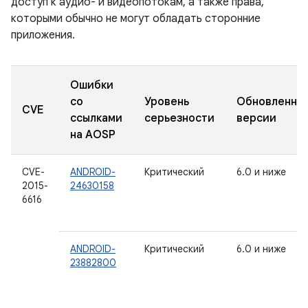
доступ к аудио- и видеопотокам, а также права,
которыми обычно не могут обладать сторонние
приложения.
Ошибки
со
Уровень
Обновленны
CVE
ссылками
серьезности
версии
на AOSP
CVE-
ANDROID-
Критический
6.0 и ниже
2015-
24630158
6616
ANDROID-
Критический
6.0 и ниже
23882800