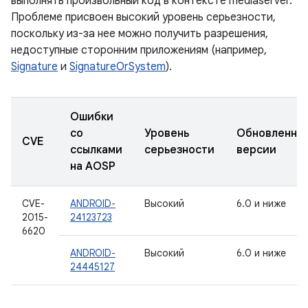
выполнять произвольный код в контексте mediaserver.
Проблеме присвоен высокий уровень серьезности,
поскольку из-за нее можно получить разрешения,
недоступные сторонним приложениям (например,
Signature
и
SignatureOrSystem
).
Ошибки
со
Уровень
Обновленны
CVE
ссылками
серьезности
версии
на AOSP
CVE-
ANDROID-
Высокий
6.0 и ниже
2015-
24123723
6620
ANDROID-
Высокий
6.0 и ниже
24445127