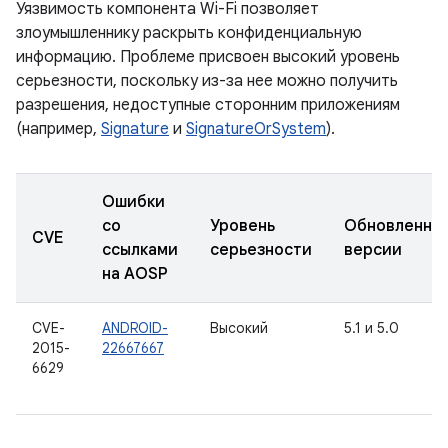
Уязвимость компонента Wi-Fi позволяет
злоумышленнику раскрыть конфиденциальную
информацию. Проблеме присвоен высокий уровень
серьезности, поскольку из-за нее можно получить
разрешения, недоступные сторонним приложениям
(например,
Signature
и
SignatureOrSystem
).
Ошибки
со
Уровень
Обновленны
CVE
ссылками
серьезности
версии
на AOSP
CVE-
ANDROID-
Высокий
5.1 и 5.0
2015-
22667667
6629