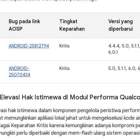
Bug pada link
Tingkat
Versi yang
AOSP
Keparahan
diperbarui
ANDROID-25812794
Kritis
4.4.4, 5.0, 5.1.1
6.0.1
ANDROID-
Kritis
5.0, 5.1.1, 6.0, 
25070434
Elevasi Hak Istimewa di Modul Performa Qual
vasi hak istimewa dalam komponen pengelola peristiwa perfor
memungkinkan aplikasi lokal jahat untuk mengeksekusi kode arb
ebagai Keparahan Kritis karena kemungkinan adanya kompromi p
ungkin perlu diperbaiki dengan mem-flash ulang sistem operasi