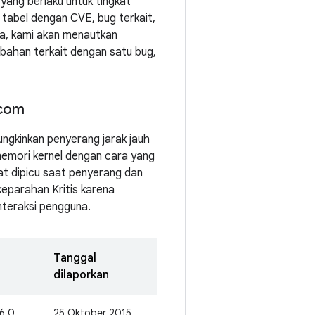
yang berlaku untuk tingkat
tabel dengan CVE, bug terkait,
dia, kami akan menautkan
bahan terkait dengan satu bug,
dcom
ngkinkan penyerang jarak jauh
memori kernel dengan cara yang
at dipicu saat penyerang dan
 keparahan Kritis karena
nteraksi pengguna.
Tanggal
dilaporkan
 6.0,
25 Oktober 2015