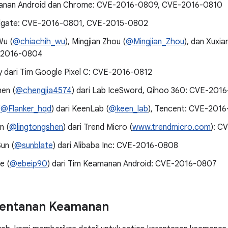
anan Android dan Chrome: CVE-2016-0809, CVE-2016-0810
dgate: CVE-2016-0801, CVE-2015-0802
Wu (
@chiachih_wu
), Mingjian Zhou (
@Mingjian_Zhou
), dan Xuxia
-2016-0804
ey dari Tim Google Pixel C: CVE-2016-0812
hen (
@chengjia4574
) dari Lab IceSword, Qihoo 360: CVE-201
(
@Flanker_hqd
) dari KeenLab (
@keen_lab
), Tencent: CVE-2016
n (
@lingtongshen
) dari Trend Micro (
www.trendmicro.com
): C
un (
@sunblate
) dari Alibaba Inc: CVE-2016-0808
e (
@ebeip90
) dari Tim Keamanan Android: CVE-2016-0807
rentanan Keamanan