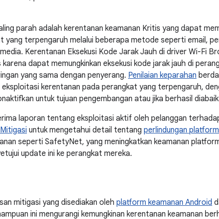
ling parah adalah kerentanan keamanan Kritis yang dapat mem
at yang terpengaruh melalui beberapa metode seperti email, p
media. Kerentanan Eksekusi Kode Jarak Jauh di driver Wi-Fi Br
s karena dapat memungkinkan eksekusi kode jarak jauh di pera
aringan yang sama dengan penyerang.
Penilaian keparahan
berda
h eksploitasi kerentanan pada perangkat yang terpengaruh, den
onaktifkan untuk tujuan pengembangan atau jika berhasil diabaik
rima laporan tentang eksploitasi aktif oleh pelanggan terhada
Mitigasi
untuk mengetahui detail tentang
perlindungan platfor
yanan seperti SafetyNet, yang meningkatkan keamanan platfor
tujui update ini ke perangkat mereka.
asan mitigasi yang disediakan oleh
platform keamanan Android
d
mpuan ini mengurangi kemungkinan kerentanan keamanan berhasi