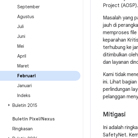
Project (AOSP).
September
Agustus
Masalah yang pa
jauh di perangk
Juli
memproses file 
Juni
keparahan Kriti
Mei
terhubung ke j
ditimbulkan ole
April
dan layanan din
Maret
Kami tidak mene
Februari
ini. Lihat bagian
Januari
perlindungan la
Indeks
pelanggan menye
Buletin 2015
Mitigasi
Buletin Pixel
/
Nexus
Ini adalah ringk
Ringkasan
SafetyNet. Kema