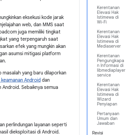
Kerentanan
Elevasi Hak
ungkinkan eksekusi kode jarak
Istimewa di
Wi-Fi
enjelajahan web, dan MMS saat
oadcom juga memiliki tingkat
Kerentanan
Elevasi Hak
ngkat yang terpengaruh saat
Istimewa di
sarkan efek yang mungkin akan
Mediaserver
gan asumsi mitigasi platform
Kerentanan
an.
Pengungkapa
n Informasi di
libmediaplayer
p masalah yang baru dilaporkan
service
m keamanan Android
dan
Kerentanan
m Android. Sebaiknya semua
Elevasi Hak
Istimewa di
Wizard
Penyiapan
Pertanyaan
Umum dan
Jawaban
an perlindungan layanan seperti
l dieksploitasi di Android.
Revisi