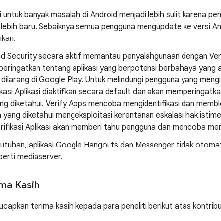
i untuk banyak masalah di Android menjadi lebih sulit karena pe
 lebih baru. Sebaiknya semua pengguna mengupdate ke versi And
kan.
id Security secara aktif memantau penyalahgunaan dengan Ver
ringatkan tentang aplikasi yang berpotensi berbahaya yang aka
dilarang di Google Play. Untuk melindungi pengguna yang mengins
fikasi Aplikasi diaktifkan secara default dan akan memperingatk
ng diketahui. Verify Apps mencoba mengidentifikasi dan memblok
yang diketahui mengeksploitasi kerentanan eskalasi hak istimew
Verifikasi Aplikasi akan memberi tahu pengguna dan mencoba men
butuhan, aplikasi Google Hangouts dan Messenger tidak otoma
perti mediaserver.
ma Kasih
ucapkan terima kasih kepada para peneliti berikut atas kontrib