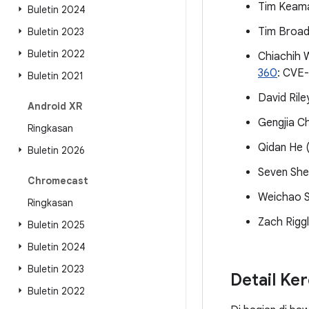
Tim Keam
Buletin 2024
Tim Broa
Buletin 2023
Buletin 2022
Chiachih 
360
: CVE
Buletin 2021
David Ril
Android XR
Gengjia C
Ringkasan
Qidan He 
Buletin 2026
Seven She
Chromecast
Weichao S
Ringkasan
Zach Riggl
Buletin 2025
Buletin 2024
Buletin 2023
Detail Ke
Buletin 2022