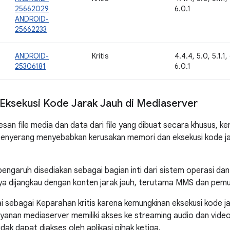
25662029
6.0.1
ANDROID-
25662233
ANDROID-
Kritis
4.4.4, 5.0, 5.1.1,
25306181
6.0.1
Eksekusi Kode Jarak Jauh di Mediaserver
an file media dan data dari file yang dibuat secara khusus, k
enyerang menyebabkan kerusakan memori dan eksekusi kode ja
pengaruh disediakan sebagai bagian inti dari sistem operasi da
a dijangkau dengan konten jarak jauh, terutama MMS dan pem
lai sebagai Keparahan kritis karena kemungkinan eksekusi kode 
yanan mediaserver memiliki akses ke streaming audio dan video
dak dapat diakses oleh aplikasi pihak ketiga.