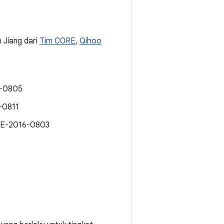
n Jiang dari
Tim C0RE
,
Qihoo
6-0805
-0811
VE-2016-0803