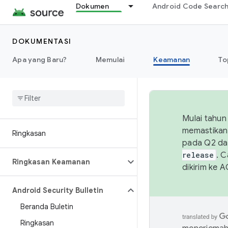
Dokumen
Android Code Searc
DOKUMENTASI
Apa yang Baru?
Memulai
Keamanan
To
Mulai tahun
memastikan 
Ringkasan
pada Q2 da
release
. 
Ringkasan Keamanan
dikirim ke 
Android Security Bulletin
Beranda Buletin
Ringkasan