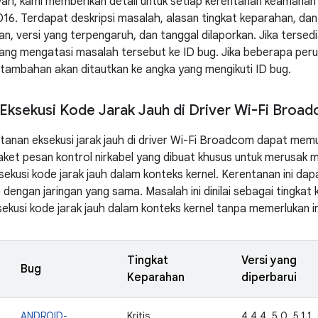
wah, kami memberikan detail untuk setiap kerentanan keamanan 
6. Terdapat deskripsi masalah, alasan tingkat keparahan, dan 
an, versi yang terpengaruh, dan tanggal dilaporkan. Jika terse
ng mengatasi masalah tersebut ke ID bug. Jika beberapa peru
tambahan akan ditautkan ke angka yang mengikuti ID bug.
Eksekusi Kode Jarak Jauh di Driver Wi-Fi Broa
anan eksekusi jarak jauh di driver Wi-Fi Broadcom dapat memu
et pesan kontrol nirkabel yang dibuat khusus untuk merusak 
ekusi kode jarak jauh dalam konteks kernel. Kerentanan ini dap
 dengan jaringan yang sama. Masalah ini dinilai sebagai tingkat
ekusi kode jarak jauh dalam konteks kernel tanpa memerlukan i
Tingkat
Versi yang
Bug
Keparahan
diperbarui
ANDROID-
Kritis
4.4.4, 5.0, 5.1.1,