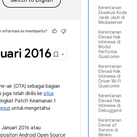
Kerentanan
Eksekusi Kode
Jarak Jauh di
Mediaserver
 informasi ini membantu?
Kerentanan
Elevasi Hak
Istimewa di
Modul
uari 2016
Performa
Qualcomm
Kerentanan
Elevasi Hak
Istimewa di
Driver Wi-Fi
he-air (OTA) sebagai bagian
Qualcomm
uga telah dirilis ke
situs
Kerentanan
 Tingkat Patch Keamanan 1
Elevasi Hak
Istimewa di
Nexus
untuk mengetahui
Debuggerd
Kerentanan
Denial of
4 Januari 2016 atau
Service di
 repositori Android Open Source
Minikin