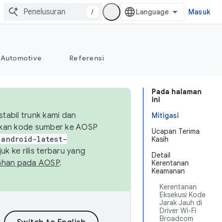
/
Masuk
Automotive
Referensi
Pada halaman
ini
abil trunk kami dan
Mitigasi
sikan kode sumber ke AOSP
Ucapan Terima
android-latest-
Kasih
uk ke rilis terbaru yang
Detail
ahan pada AOSP
.
Kerentanan
Keamanan
Kerentanan
Eksekusi Kode
Jarak Jauh di
Driver Wi-Fi
Broadcom