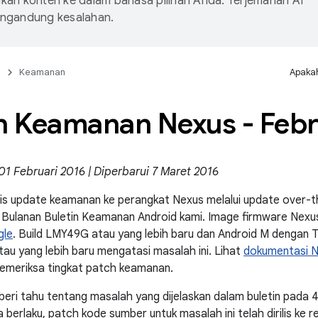
an konten ke dalam bahasa pilihan Anda. Terjemahan AI
ngandung kesalahan.
n
Keamanan
Apakah
in Keamanan Nexus - Febr
01 Februari 2016 | Diperbarui 7 Maret 2016
lis update keamanan ke perangkat Nexus melalui update over-t
s Bulanan Buletin Keamanan Android kami. Image firmware Nexus j
gle
. Build LMY49G atau yang lebih baru dan Android M dengan
tau yang lebih baru mengatasi masalah ini. Lihat
dokumentasi 
memeriksa tingkat patch keamanan.
iberi tahu tentang masalah yang dijelaskan dalam buletin pada 
 berlaku, patch kode sumber untuk masalah ini telah dirilis ke