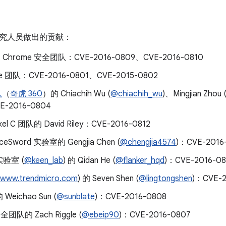
究人员做出的贡献：
 和 Chrome 安全团队：CVE-2016-0809、CVE-2016-0810
te 团队：CVE-2016-0801、CVE-2015-0802
队
（
奇虎 360
）的 Chiachih Wu (
@chiachih_wu
)、Mingjian Zhou 
E-2016-0804
ixel C 团队的 David Riley：CVE-2016-0812
ceSword 实验室的 Gengjia Chen (
@chengjia4574
)：CVE-2016
验室 (
@keen_lab
) 的 Qidan He (
@flanker_hqd
)：CVE-2016-08
www.trendmicro.com
) 的 Seven Shen (
@lingtongshen
)：CVE-2
eichao Sun (
@sunblate
)：CVE-2016-0808
安全团队的 Zach Riggle (
@ebeip90
)：CVE-2016-0807