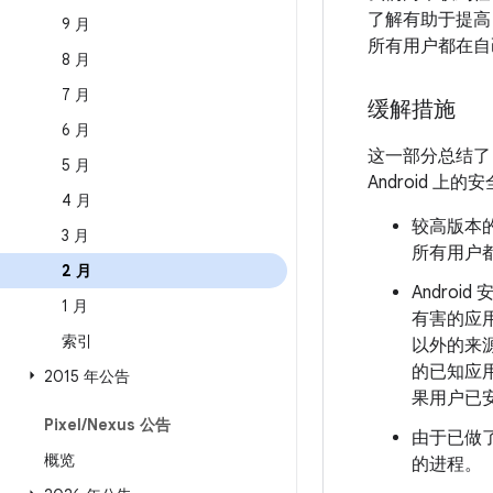
了解有助于提高 A
9 月
所有用户都在自
8 月
7 月
缓解措施
6 月
这一部分总结
5 月
Android 
4 月
较高版本的
3 月
所有用户都
2 月
Andro
1 月
有害的应用时
索引
以外的来源
的已知应
2015 年公告
果用户已
Pixel
/
Nexus 公告
由于已做了适
概览
的进程。