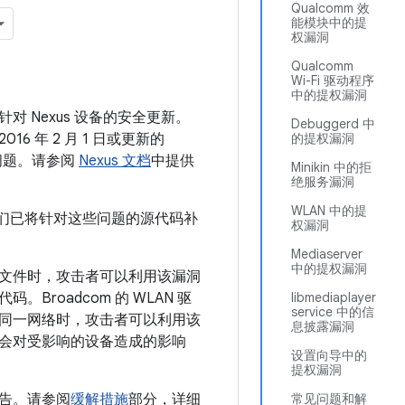
Qualcomm 效
能模块中的提
权漏洞
Qualcomm
Wi-Fi 驱动程序
中的提权漏洞
针对 Nexus 设备的安全更新。
Debuggerd 中
16 年 2 月 1 日或更新的
的提权漏洞
述的问题。请参阅
Nexus 文档
中提供
Minikin 中的拒
绝服务漏洞
WLAN 中的提
。我们已将针对这些问题的源代码补
权漏洞
Mediaserver
中的提权漏洞
体文件时，攻击者可以利用该漏洞
roadcom 的 WLAN 驱
libmediaplayer
service 中的信
入同一网络时，攻击者可以利用该
息披露漏洞
会对受影响的设备造成的影响
设置向导中的
提权漏洞
告。请参阅
缓解措施
部分，详细
常见问题和解