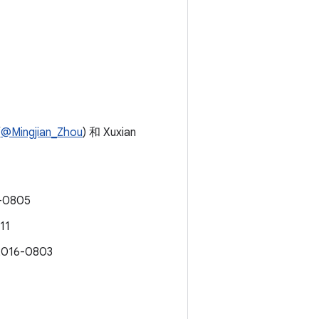
(
@Mingjian_Zhou
) 和 Xuxian
-0805
11
016-0803