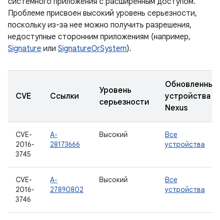
системного приложения с расширенным доступом.
Проблеме присвоен высокий уровень серьезности,
поскольку из-за нее можно получить разрешения,
недоступные сторонним приложениям (например,
Signature
или
SignatureOrSystem
).
Обновленные
Уровень
CVE
Ссылки
устройства
серьезности
Nexus
CVE-
A-
Высокий
Все
2016-
28173666
устройства
3745
CVE-
A-
Высокий
Все
2016-
27890802
устройства
3746