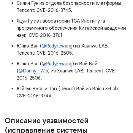
Силин Гун из отдела безопасности платформы
Tencent: CVE-2016-3745.
Яцун Гу из лаборатории TCA Института
программного обеспечения Китайской академии
наук: CVE-2016-3761.
Юнкэ Ван (
@Rudykewang
) из Xuanwu LAB,
Tencent: CVE-2016-2505.
Юнкэ Ван (
@Rudykewang
) и Вэй Вэй
(
@Danny__Wei
) из Xuanwu LAB, Tencent: CVE-
2016-2506.
Юйлун Чжан и Тао (Ленкс) Вэй из Baidu X-Lab:
CVE-2016-3744.
Описание уязвимостей
(исправление системы