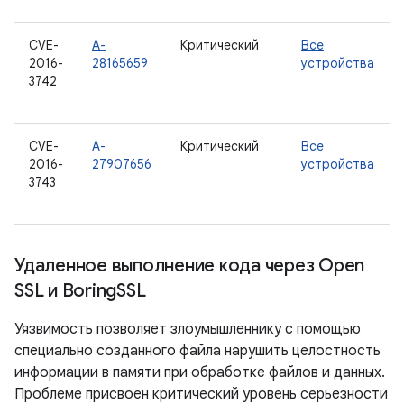
CVE-
A-
Критический
Все
2016-
28165659
устройства
3742
CVE-
A-
Критический
Все
2016-
27907656
устройства
3743
Удаленное выполнение кода через Open
SSL и Boring
SSL
Уязвимость позволяет злоумышленнику с помощью
специально созданного файла нарушить целостность
информации в памяти при обработке файлов и данных.
Проблеме присвоен критический уровень серьезности