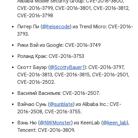
Alibaba Mobile Security Group: CVE-2016-3800,
CVE-2016-3799, CVE-2016-3801, CVE-2016-3812,
CVE-2016-3798
Питер Пи (
@heisecode
) из Trend Micro: CVE-2016-
3793.
Рики Вэй из Google: CVE-2016-3749
Роланд Крак: CVE-2016-3753
Скотт Бауэр (
@ScottyBauer1
): CVE-2016-3797,
CVE-2016-3813, CVE-2016-3815, CVE-2016-2501,
CVE-2016-2502.
Василий Васильев: CVE-2016-2507.
Вэйчао Сунь (
@sunblate
) из Alibaba Inc.: CVE-
2016-2508, CVE-2016-3755.
Вэнь Ню (
@NWMonster
) из KeenLab (
@keen_lab
),
Tencent: CVE-2016-3809.