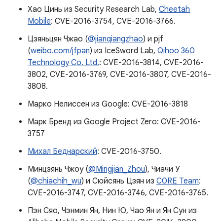
Хао Цинь из Security Research Lab,
Cheetah
Mobile
: CVE-2016-3754, CVE-2016-3766.
Цзяньцян Чжао (
@jianqiangzhao
) и pjf
(
weibo.com/jfpan
) из IceSword Lab,
Qihoo 360
Technology Co. Ltd.
: CVE-2016-3814, CVE-2016-
3802, CVE-2016-3769, CVE-2016-3807, CVE-2016-
3808.
Марко Нелиссен из Google: CVE-2016-3818
Марк Бренд из Google Project Zero: CVE-2016-
3757
Михал Беднарский
: CVE-2016-3750.
Минцзянь Чжоу (
@Mingjian_Zhou
), Чиачи У
(
@chiachih_wu
) и Сюйсянь Цзян из
C0RE Team
:
CVE-2016-3747, CVE-2016-3746, CVE-2016-3765.
Пэн Сяо, Чэнмин Ян, Нин Ю, Чао Ян и Ян Сун из