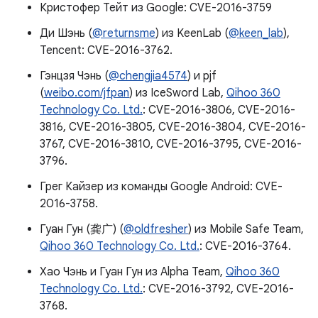
Кристофер Тейт из Google: CVE-2016-3759
Ди Шэнь (
@returnsme
) из KeenLab (
@keen_lab
),
Tencent: CVE-2016-3762.
Гэнцзя Чэнь (
@chengjia4574
) и pjf
(
weibo.com/jfpan
) из IceSword Lab,
Qihoo 360
Technology Co. Ltd.
: CVE-2016-3806, CVE-2016-
3816, CVE-2016-3805, CVE-2016-3804, CVE-2016-
3767, CVE-2016-3810, CVE-2016-3795, CVE-2016-
3796.
Грег Кайзер из команды Google Android: CVE-
2016-3758.
Гуан Гун (龚广) (
@oldfresher
) из Mobile Safe Team,
Qihoo 360 Technology Co. Ltd.
: CVE-2016-3764.
Хао Чэнь и Гуан Гун из Alpha Team,
Qihoo 360
Technology Co. Ltd.
: CVE-2016-3792, CVE-2016-
3768.