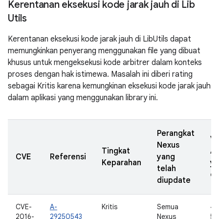
Kerentanan eksekusi kode jarak jauh di Lib
Utils
Kerentanan eksekusi kode jarak jauh di LibUtils dapat
memungkinkan penyerang menggunakan file yang dibuat
khusus untuk mengeksekusi kode arbitrer dalam konteks
proses dengan hak istimewa. Masalah ini diberi rating
sebagai Kritis karena kemungkinan eksekusi kode jarak jauh
dalam aplikasi yang menggunakan library ini.
Perangkat
Ve
Nexus
Tingkat
A
CVE
Referensi
yang
Keparahan
y
telah
di
diupdate
CVE-
A-
Kritis
Semua
4.
2016-
29250543
Nexus
5.0