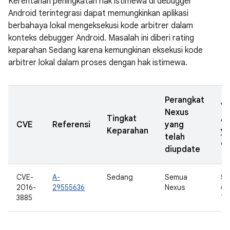
Kerentanan peningkatan hak istimewa di debugger
Android terintegrasi dapat memungkinkan aplikasi
berbahaya lokal mengeksekusi kode arbitrer dalam
konteks debugger Android. Masalah ini diberi rating
keparahan Sedang karena kemungkinan eksekusi kode
arbitrer lokal dalam proses dengan hak istimewa.
Perangkat
Ve
Nexus
Tingkat
A
CVE
Referensi
yang
Keparahan
y
telah
di
diupdate
CVE-
A-
Sedang
Semua
5.0
2016-
29555636
Nexus
6.0
3885
7.