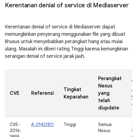
Kerentanan denial of service di Mediaserver
Kerentanan denial of service di Mediaserver dapat
memungkinkan penyerang menggunakan file yang dibuat
khusus untuk menyebabkan perangkat hang atau mulai
ulang. Masalah ini diberi rating Tinggi karena kemungkinan
serangan denial of service jarak jauh.
Perangkat
Ve
Nexus
Tingkat
A
CVE
Referensi
yang
Keparahan
y
telah
di
diupdate
CVE-
A-29421811
Tinggi
Semua
4.
2016-
Nexus
5.0
3899
6.0