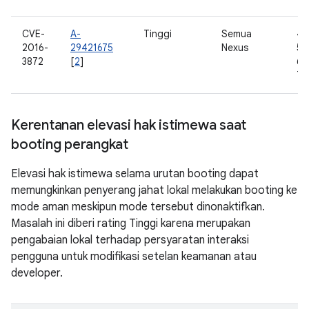
CVE-
A-
Tinggi
Semua
4.
2016-
29421675
Nexus
5.0
3872
[
2
]
6.0
7.
Kerentanan elevasi hak istimewa saat
booting perangkat
Elevasi hak istimewa selama urutan booting dapat
memungkinkan penyerang jahat lokal melakukan booting ke
mode aman meskipun mode tersebut dinonaktifkan.
Masalah ini diberi rating Tinggi karena merupakan
pengabaian lokal terhadap persyaratan interaksi
pengguna untuk modifikasi setelan keamanan atau
developer.