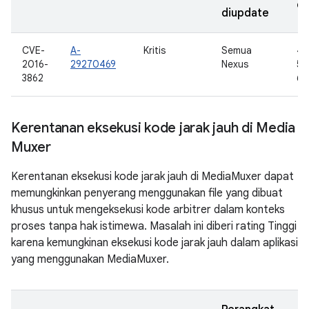
di
diupdate
CVE-
A-
Kritis
Semua
4.
2016-
29270469
Nexus
5.0
3862
6.
Kerentanan eksekusi kode jarak jauh di Media
Muxer
Kerentanan eksekusi kode jarak jauh di MediaMuxer dapat
memungkinkan penyerang menggunakan file yang dibuat
khusus untuk mengeksekusi kode arbitrer dalam konteks
proses tanpa hak istimewa. Masalah ini diberi rating Tinggi
karena kemungkinan eksekusi kode jarak jauh dalam aplikasi
yang menggunakan MediaMuxer.