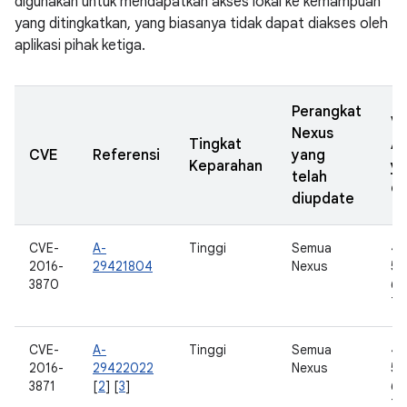
digunakan untuk mendapatkan akses lokal ke kemampuan
yang ditingkatkan, yang biasanya tidak dapat diakses oleh
aplikasi pihak ketiga.
Perangkat
Ve
Nexus
Tingkat
A
CVE
Referensi
yang
Keparahan
y
telah
di
diupdate
CVE-
A-
Tinggi
Semua
4.
2016-
29421804
Nexus
5.0
3870
6.0
7.
CVE-
A-
Tinggi
Semua
4.
2016-
29422022
Nexus
5.0
3871
[
2
] [
3
]
6.0
7.