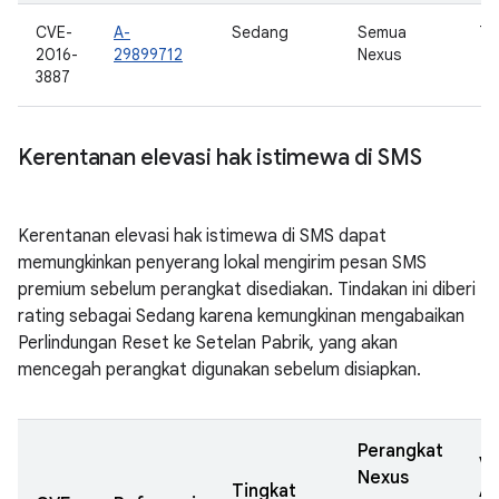
CVE-
A-
Sedang
Semua
7,
2016-
29899712
Nexus
3887
Kerentanan elevasi hak istimewa di SMS
Kerentanan elevasi hak istimewa di SMS dapat
memungkinkan penyerang lokal mengirim pesan SMS
premium sebelum perangkat disediakan. Tindakan ini diberi
rating sebagai Sedang karena kemungkinan mengabaikan
Perlindungan Reset ke Setelan Pabrik, yang akan
mencegah perangkat digunakan sebelum disiapkan.
Perangkat
Ve
Nexus
Tingkat
A