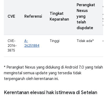
Perangkat
Ve
Nexus
Tingkat
A
CVE
Referensi
yang
Keparahan
y
telah
di
diupdate
CVE-
A-
Tinggi
Tidak ada*
6.
2016-
26251884
3875
* Perangkat Nexus yang didukung di Android 7.0 yang telah
menginstal semua update yang tersedia tidak
terpengaruh oleh kerentanan ini.
Kerentanan elevasi hak istimewa di Setelan