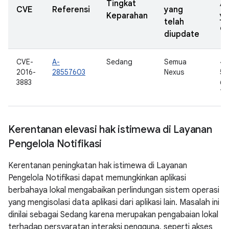
Tingkat
A
CVE
Referensi
yang
Keparahan
y
telah
di
diupdate
CVE-
A-
Sedang
Semua
4.
2016-
28557603
Nexus
5.0
3883
6.0
7.
Kerentanan elevasi hak istimewa di Layanan
Pengelola Notifikasi
Kerentanan peningkatan hak istimewa di Layanan
Pengelola Notifikasi dapat memungkinkan aplikasi
berbahaya lokal mengabaikan perlindungan sistem operasi
yang mengisolasi data aplikasi dari aplikasi lain. Masalah ini
dinilai sebagai Sedang karena merupakan pengabaian lokal
terhadap persyaratan interaksi pengguna, seperti akses