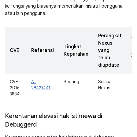
ke fungsi yang biasanya memerlukan inisiatif pengguna
atau izin pengguna.
Perangkat
Ve
Nexus
Tingkat
A
CVE
Referensi
yang
Keparahan
y
telah
di
diupdate
CVE-
A-
Sedang
Semua
6.0
2016-
29421441
Nexus
7.
3884
Kerentanan elevasi hak istimewa di
Debuggerd