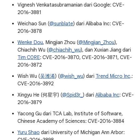
Vignesh Venkatasubramanian dari Google: CVE-
2016-3881
Weichao Sun (
@sunblate
) dari Alibaba Inc: CVE-
2016-3878
Wenke Dou
, Mingjian Zhou (
@Mingjian_Zhou
),
Chiachih Wu (
@chiachih_wu
), dan Xuxian Jiang dari
Tim C0RE
: CVE-2016-3870, CVE-2016-3871, CVE-
2016-3872
Wish Wu (
吴潍浠
) (
@wish_wu
) dari
Trend Micro Inc
.:
CVE-2016-3892
Xingyu He (何星宇) (
@Spid3r_
) dari
Alibaba Inc
: CVE-
2016-3879
Yacong Gu dari TCA Lab, Institute of Software,
Chinese Academy of Sciences: CVE-2016-3884
Yuru Shao
dari University of Michigan Ann Arbor: