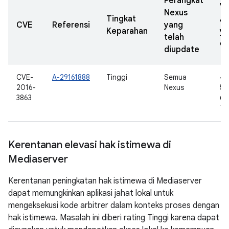
Perangkat
Ve
Nexus
Tingkat
A
CVE
Referensi
yang
Keparahan
y
telah
di
diupdate
CVE-
A-29161888
Tinggi
Semua
4.
2016-
Nexus
5.0
3863
6.0
7.
Kerentanan elevasi hak istimewa di
Mediaserver
Kerentanan peningkatan hak istimewa di Mediaserver
dapat memungkinkan aplikasi jahat lokal untuk
mengeksekusi kode arbitrer dalam konteks proses dengan
hak istimewa. Masalah ini diberi rating Tinggi karena dapat