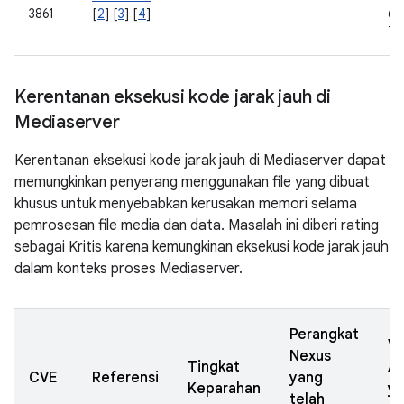
3861
[
2
] [
3
] [
4
]
6.0
7.
Kerentanan eksekusi kode jarak jauh di
Mediaserver
Kerentanan eksekusi kode jarak jauh di Mediaserver dapat
memungkinkan penyerang menggunakan file yang dibuat
khusus untuk menyebabkan kerusakan memori selama
pemrosesan file media dan data. Masalah ini diberi rating
sebagai Kritis karena kemungkinan eksekusi kode jarak jauh
dalam konteks proses Mediaserver.
Perangkat
Ve
Nexus
Tingkat
A
CVE
Referensi
yang
Keparahan
y
telah