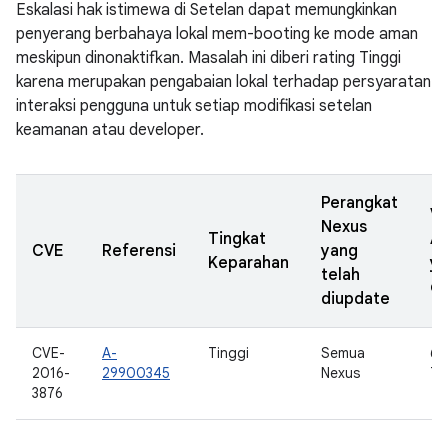
Eskalasi hak istimewa di Setelan dapat memungkinkan
penyerang berbahaya lokal mem-booting ke mode aman
meskipun dinonaktifkan. Masalah ini diberi rating Tinggi
karena merupakan pengabaian lokal terhadap persyaratan
interaksi pengguna untuk setiap modifikasi setelan
keamanan atau developer.
Perangkat
Ve
Nexus
Tingkat
A
CVE
Referensi
yang
Keparahan
y
telah
di
diupdate
CVE-
A-
Tinggi
Semua
6.0
2016-
29900345
Nexus
7.
3876