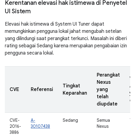
Kerentanan elevasi hak istimewa di Penyetel
UI Sistem
Elevasi hak istimewa di System UI Tuner dapat
memungkinkan pengguna lokal jahat mengubah setelan
yang dilindungi saat perangkat terkunci. Masalah ini diberi
rating sebagai Sedang karena merupakan pengabaian izin
pengguna secara lokal.
Perangkat
Ve
Nexus
Tingkat
A
CVE
Referensi
yang
Keparahan
y
telah
di
diupdate
CVE-
A-
Sedang
Semua
7,
2016-
30107438
Nexus
3886