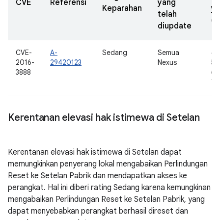
CVE
Referensi
yang
Keparahan
y
telah
di
diupdate
CVE-
A-
Sedang
Semua
4.
2016-
29420123
Nexus
5.0
3888
6.0
7.
Kerentanan elevasi hak istimewa di Setelan
Kerentanan elevasi hak istimewa di Setelan dapat
memungkinkan penyerang lokal mengabaikan Perlindungan
Reset ke Setelan Pabrik dan mendapatkan akses ke
perangkat. Hal ini diberi rating Sedang karena kemungkinan
mengabaikan Perlindungan Reset ke Setelan Pabrik, yang
dapat menyebabkan perangkat berhasil direset dan