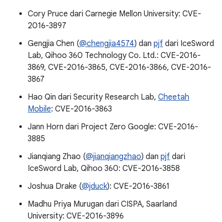
Cory Pruce dari Carnegie Mellon University: CVE-
2016-3897
Gengjia Chen (
@chengjia4574
) dan
pjf
dari IceSword
Lab, Qihoo 360 Technology Co. Ltd.: CVE-2016-
3869, CVE-2016-3865, CVE-2016-3866, CVE-2016-
3867
Hao Qin dari Security Research Lab,
Cheetah
Mobile
: CVE-2016-3863
Jann Horn dari Project Zero Google: CVE-2016-
3885
Jianqiang Zhao (
@jianqiangzhao
) dan
pjf
dari
IceSword Lab, Qihoo 360: CVE-2016-3858
Joshua Drake (
@jduck
): CVE-2016-3861
Madhu Priya Murugan dari CISPA, Saarland
University: CVE-2016-3896