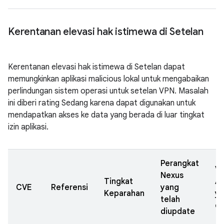
Kerentanan elevasi hak istimewa di Setelan
Kerentanan elevasi hak istimewa di Setelan dapat
memungkinkan aplikasi malicious lokal untuk mengabaikan
perlindungan sistem operasi untuk setelan VPN. Masalah
ini diberi rating Sedang karena dapat digunakan untuk
mendapatkan akses ke data yang berada di luar tingkat
izin aplikasi.
Perangkat
Ve
Nexus
Tingkat
A
CVE
Referensi
yang
Keparahan
y
telah
di
diupdate