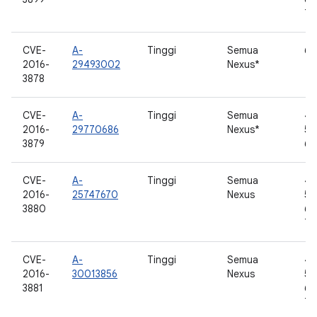
7.
CVE-
A-
Tinggi
Semua
6.
2016-
29493002
Nexus*
3878
CVE-
A-
Tinggi
Semua
4.
2016-
29770686
Nexus*
5.0
3879
6.
CVE-
A-
Tinggi
Semua
4.
2016-
25747670
Nexus
5.0
3880
6.0
7.
CVE-
A-
Tinggi
Semua
4.
2016-
30013856
Nexus
5.0
3881
6.0
7.