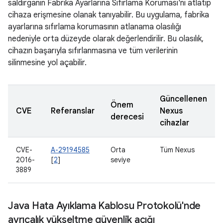
saldırganın Fabrika Ayarlarına Sıfırlama Koruması'nı atlatıp
cihaza erişmesine olanak tanıyabilir. Bu uygulama, fabrika
ayarlarına sıfırlama korumasının atlanama olasılığı
nedeniyle orta düzeyde olarak değerlendirilir. Bu olasılık,
cihazın başarıyla sıfırlanmasına ve tüm verilerinin
silinmesine yol açabilir.
Güncellenen
Önem
CVE
Referanslar
Nexus
derecesi
cihazlar
CVE-
A-29194585
Orta
Tüm Nexus
2016-
[
2
]
seviye
3889
Java Hata Ayıklama Kablosu Protokolü'nde
ayrıcalık yükseltme güvenlik açığı