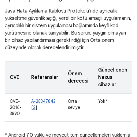
Java Hata Ayıklama Kablosu Protokolü'nde ayrıcalık
yükseltme güvenlik açığı, yerel bir kötü amaçlı uygulamanın,
ayrıcalıklı bir sistem uygulaması bağlamında keyfi kod
yürütmesine olanak tanıyabilir. Bu sorun, yaygın olmayan
bir cihaz yapılandırması gerektirdiği için Orta önem
düzeyinde olarak derecelendirilmiştir.
Güncellenen
Önem
CVE
Referanslar
Nexus
derecesi
cihazlar
CVE-
A-28347842
Orta
Yok*
2016-
[
2
]
seviye
3890
* Android 7.0 yüklü ve mevcut tüm güncellemeleri yüklemiş