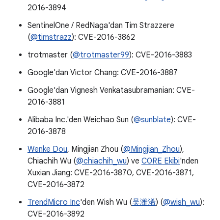
2016-3894
SentinelOne / RedNaga'dan Tim Strazzere
(
@timstrazz
): CVE-2016-3862
trotmaster (
@trotmaster99
): CVE-2016-3883
Google'dan Victor Chang: CVE-2016-3887
Google'dan Vignesh Venkatasubramanian: CVE-
2016-3881
Alibaba Inc.'den Weichao Sun (
@sunblate
): CVE-
2016-3878
Wenke Dou
, Mingjian Zhou (
@Mingjian_Zhou
),
Chiachih Wu (
@chiachih_wu
) ve
C0RE Ekibi
'nden
Xuxian Jiang: CVE-2016-3870, CVE-2016-3871,
CVE-2016-3872
TrendMicro Inc
'den Wish Wu (
吴潍浠
) (
@wish_wu
):
CVE-2016-3892