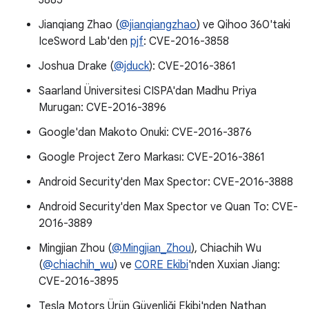
3885
Jianqiang Zhao (
@jianqiangzhao
) ve Qihoo 360'taki
IceSword Lab'den
pjf
: CVE-2016-3858
Joshua Drake (
@jduck
): CVE-2016-3861
Saarland Üniversitesi CISPA'dan Madhu Priya
Murugan: CVE-2016-3896
Google'dan Makoto Onuki: CVE-2016-3876
Google Project Zero Markası: CVE-2016-3861
Android Security'den Max Spector: CVE-2016-3888
Android Security'den Max Spector ve Quan To: CVE-
2016-3889
Mingjian Zhou (
@Mingjian_Zhou
), Chiachih Wu
(
@chiachih_wu
) ve
C0RE Ekibi
'nden Xuxian Jiang:
CVE-2016-3895
Tesla Motors Ürün Güvenliği Ekibi'nden Nathan