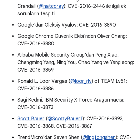
Crandall (
@natecray
): CVE-2016-2446 ile ilgili ek
sorunların tespiti
Google'dan Oleksiy Vyalov: CVE-2016-3890
Google Chrome Güvenlik Ekibi'nden Oliver Chang:
CVE-2016-3880
Alibaba Mobile Security Group'dan Peng Xiao,
Chengming Yang, Ning You, Chao Yang ve Yang song:
CVE-2016-3859
Ronald L. Loor Vargas (
@loor_rlv
) of TEAM Lv51:
CVE-2016-3886
Sagi Kedmi, IBM Security X-Force Araştırmacısı:
CVE-2016-3873
Scott Bauer
(
@ScottyBauer1
): CVE-2016-3893,
CVE-2016-3868, CVE-2016-3867
TrendMicro'dan Seven Shen (
@lingtongshen
): CVE-