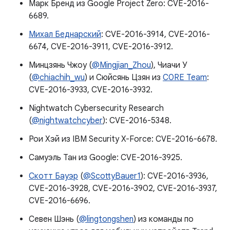
Марк Бренд из Google Project Zero: CVE-2016-
6689.
Михал Беднарский
: CVE-2016-3914, CVE-2016-
6674, CVE-2016-3911, CVE-2016-3912.
Минцзянь Чжоу (
@Mingjian_Zhou
), Чиачи У
(
@chiachih_wu
) и Сюйсянь Цзян из
C0RE Team
:
CVE-2016-3933, CVE-2016-3932.
Nightwatch Cybersecurity Research
(
@nightwatchcyber
): CVE-2016-5348.
Рои Хэй из IBM Security X-Force: CVE-2016-6678.
Самуэль Тан из Google: CVE-2016-3925.
Скотт Бауэр
(
@ScottyBauer1
): CVE-2016-3936,
CVE-2016-3928, CVE-2016-3902, CVE-2016-3937,
CVE-2016-6696.
Севен Шэнь (
@lingtongshen
) из команды по