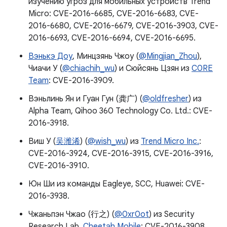
изучению угроз для мобильных устройств Trend
Micro: CVE-2016-6685, CVE-2016-6683, CVE-
2016-6680, CVE-2016-6679, CVE-2016-3903, CVE-
2016-6693, CVE-2016-6694, CVE-2016-6695.
Вэнькэ Доу
, Минцзянь Чжоу (
@Mingjian_Zhou
),
Чиачи У (
@chiachih_wu
) и Сюйсянь Цзян из
C0RE
Team
: CVE-2016-3909.
Вэньлинь Ян и Гуан Гун (龚广) (
@oldfresher
) из
Alpha Team, Qihoo 360 Technology Co. Ltd.: CVE-
2016-3918.
Виш У (
吴潍浠
) (
@wish_wu
) из
Trend Micro Inc.
:
CVE-2016-3924, CVE-2016-3915, CVE-2016-3916,
CVE-2016-3910.
Юн Ши из команды Eagleye, SCC, Huawei: CVE-
2016-3938.
Чжаньпэн Чжао (行之) (
@0xr0ot
) из Security
Research Lab,
Cheetah Mobile
: CVE-2016-3908.