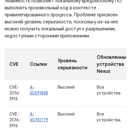
Уязвимость позволяет локальному вредоносному ПО
выполнять произвольный код в контексте
привилегированного процесса. Проблеме присвоен
высокий уровень серьезности, поскольку из-за нее
можно получить локальный доступ к разрешениям,
недоступным сторонним приложениям.
Обновленные
Уровень
CVE
Ссылки
устройства
серьезности
Nexus
CVE-
A-
Высокий
Все
2016-
30591838
устройства
3915
CVE-
A-
Высокий
Все
2016-
30741779
устройства
3916