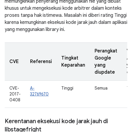
memungkinkan penyerang menggunakan file yang dibuat
khusus untuk mengeksekusi kode arbitrer dalam konteks
proses tanpa hak istimewa. Masalah ini diberi rating Tinggi
karena kemungkinan eksekusi kode jarak jauh dalam aplikasi
yang menggunakan library ini.
Perangkat
Ve
Tingkat
Google
A
CVE
Referensi
Keparahan
yang
y
diupdate
di
CVE-
A-
Tinggi
Semua
7.1
2017-
32769670
0408
Kerentanan eksekusi kode jarak jauh di
libstagefright