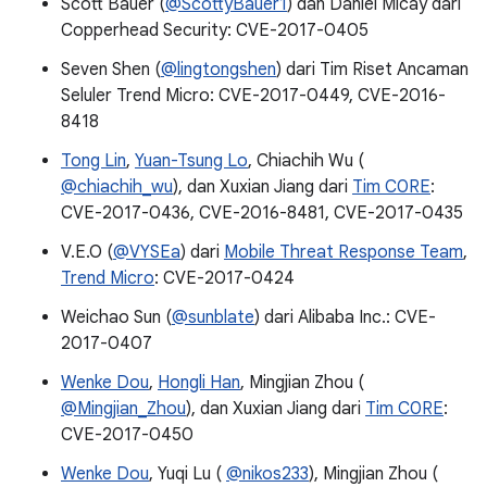
Scott Bauer (
@ScottyBauer1
) dan Daniel Micay dari
Copperhead Security: CVE-2017-0405
Seven Shen (
@lingtongshen
) dari Tim Riset Ancaman
Seluler Trend Micro: CVE-2017-0449, CVE-2016-
8418
Tong Lin
,
Yuan-Tsung Lo
, Chiachih Wu (
@chiachih_wu
), dan Xuxian Jiang dari
Tim C0RE
:
CVE-2017-0436, CVE-2016-8481, CVE-2017-0435
V.E.O (
@VYSEa
) dari
Mobile Threat Response Team
,
Trend Micro
: CVE-2017-0424
Weichao Sun (
@sunblate
) dari Alibaba Inc.: CVE-
2017-0407
Wenke Dou
,
Hongli Han
, Mingjian Zhou (
@Mingjian_Zhou
), dan Xuxian Jiang dari
Tim C0RE
:
CVE-2017-0450
Wenke Dou
, Yuqi Lu (
@nikos233
), Mingjian Zhou (