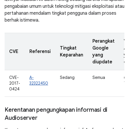
pengabaian umum untuk teknologi mitigasi eksploitasi atau
pertahanan mendalam tingkat pengguna dalam proses
berhak istimewa.
Perangkat
Ve
Tingkat
Google
A
CVE
Referensi
Keparahan
yang
y
diupdate
di
CVE-
A-
Sedang
Semua
6.0
2017-
32322450
7.0
0424
Kerentanan pengungkapan informasi di
Audioserver