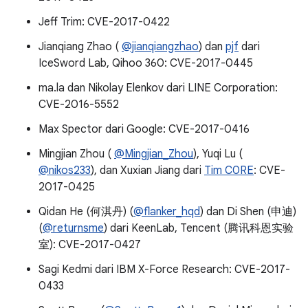
Jeff Trim: CVE-2017-0422
Jianqiang Zhao (
@jianqiangzhao
) dan
pjf
dari
IceSword Lab, Qihoo 360: CVE-2017-0445
ma.la dan Nikolay Elenkov dari LINE Corporation:
CVE-2016-5552
Max Spector dari Google: CVE-2017-0416
Mingjian Zhou (
@Mingjian_Zhou
), Yuqi Lu (
@nikos233
), dan Xuxian Jiang dari
Tim C0RE
: CVE-
2017-0425
Qidan He (何淇丹) (
@flanker_hqd
) dan Di Shen (申迪)
(
@returnsme
) dari KeenLab, Tencent (腾讯科恩实验
室): CVE-2017-0427
Sagi Kedmi dari IBM X-Force Research: CVE-2017-
0433