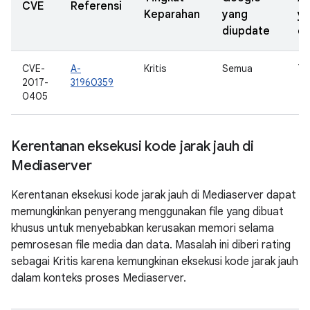
CVE
Referensi
Keparahan
yang
y
diupdate
di
CVE-
A-
Kritis
Semua
7.0
2017-
31960359
0405
Kerentanan eksekusi kode jarak jauh di
Mediaserver
Kerentanan eksekusi kode jarak jauh di Mediaserver dapat
memungkinkan penyerang menggunakan file yang dibuat
khusus untuk menyebabkan kerusakan memori selama
pemrosesan file media dan data. Masalah ini diberi rating
sebagai Kritis karena kemungkinan eksekusi kode jarak jauh
dalam konteks proses Mediaserver.