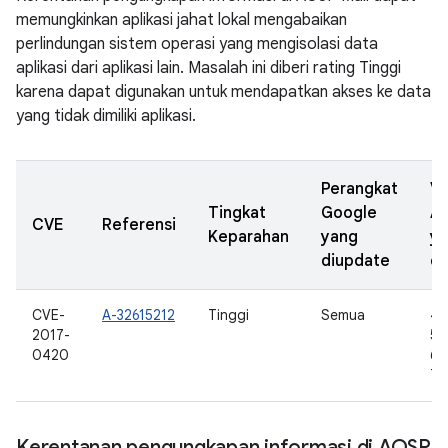
memungkinkan aplikasi jahat lokal mengabaikan
perlindungan sistem operasi yang mengisolasi data
aplikasi dari aplikasi lain. Masalah ini diberi rating Tinggi
karena dapat digunakan untuk mendapatkan akses ke data
yang tidak dimiliki aplikasi.
Perangkat
Ve
Tingkat
Google
A
CVE
Referensi
Keparahan
yang
y
diupdate
di
CVE-
A-32615212
Tinggi
Semua
4.
2017-
5.0
0420
6.0
7.0
Kerentanan pengungkapan informasi di AOSP