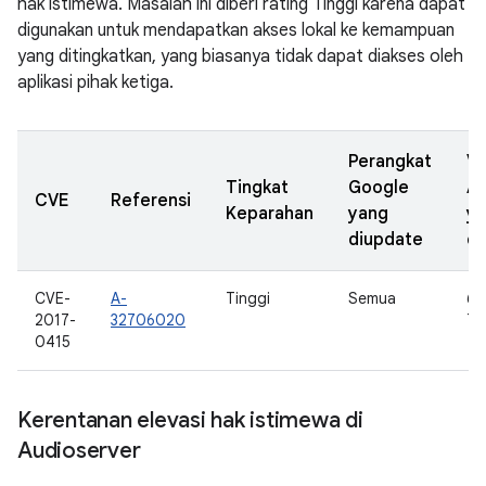
hak istimewa. Masalah ini diberi rating Tinggi karena dapat
digunakan untuk mendapatkan akses lokal ke kemampuan
yang ditingkatkan, yang biasanya tidak dapat diakses oleh
aplikasi pihak ketiga.
Perangkat
Ve
Tingkat
Google
A
CVE
Referensi
Keparahan
yang
y
diupdate
di
CVE-
A-
Tinggi
Semua
6.0
2017-
32706020
7.0
0415
Kerentanan elevasi hak istimewa di
Audioserver