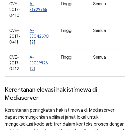
CVE-
A-
Tinggi
Semua
5.0
2017-
31929765
6.0
0410
7.0
CVE-
A-
Tinggi
Semua
7.0
2017-
33042690
0411
[
2
]
CVE-
A-
Tinggi
Semua
7.0
2017-
33039926
0412
[
2
]
Kerentanan elevasi hak istimewa di
Mediaserver
Kerentanan peningkatan hak istimewa di Mediaserver
dapat memungkinkan aplikasi jahat lokal untuk
mengeksekusi kode arbitrer dalam konteks proses dengan