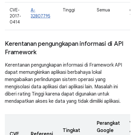
CVE-
A-
Tinggi
Semua
6.0
2017-
32807795
7.0
0414
Kerentanan pengungkapan informasi di API
Framework
Kerentanan pengungkapan informasi di Framework API
dapat memungkinkan aplikasi berbahaya lokal
mengabaikan perlindungan sistem operasi yang
mengisolasi data aplikasi dari aplikasi lain. Masalah ini
diberi rating Tinggi karena dapat digunakan untuk
mendapatkan akses ke data yang tidak dimiliki aplikasi.
Perangkat
Ve
Tingkat
Google
A
CVE
Referensi