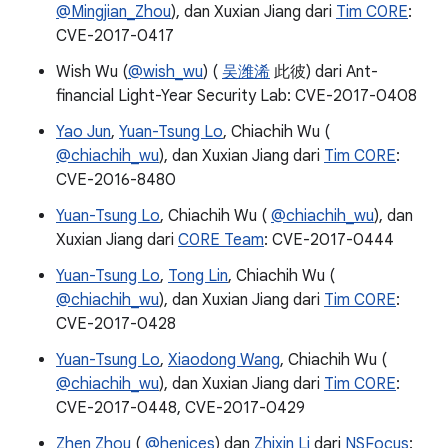
@Mingjian_Zhou
), dan Xuxian Jiang dari
Tim C0RE
:
CVE-2017-0417
Wish Wu (
@wish_wu
) (
吴潍浠
此彼) dari Ant-
financial Light-Year Security Lab: CVE-2017-0408
Yao Jun
,
Yuan-Tsung Lo
, Chiachih Wu (
@chiachih_wu
), dan Xuxian Jiang dari
Tim C0RE
:
CVE-2016-8480
Yuan-Tsung Lo
, Chiachih Wu (
@chiachih_wu
), dan
Xuxian Jiang dari
C0RE Team
: CVE-2017-0444
Yuan-Tsung Lo
,
Tong Lin
, Chiachih Wu (
@chiachih_wu
), dan Xuxian Jiang dari
Tim C0RE
:
CVE-2017-0428
Yuan-Tsung Lo
,
Xiaodong Wang
, Chiachih Wu (
@chiachih_wu
), dan Xuxian Jiang dari
Tim C0RE
:
CVE-2017-0448, CVE-2017-0429
Zhen Zhou
(
@henices
) dan
Zhixin Li
dari
NSFocus
: