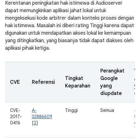
Kerentanan peningkatan hak istimewa di Audioserver
dapat memungkinkan aplikasi jahat lokal untuk
mengeksekusi kode arbitrer dalam konteks proses dengan
hak istimewa. Masalah ini diberi rating Tinggi karena dapat
digunakan untuk mendapatkan akses lokal ke kemampuan
yang ditingkatkan, yang biasanya tidak dapat diakses oleh
aplikasi pihak ketiga.
Perangkat
Ve
Tingkat
Google
A
CVE
Referensi
Keparahan
yang
y
diupdate
di
CVE-
A-
Tinggi
Semua
4.
2017-
32886609
5.0
0416
[
2
]
6.0
7.0