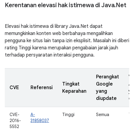
Kerentanan elevasi hak istimewa di Java
.
Net
Elevasi hak istimewa di library Java.Net dapat
memungkinkan konten web berbahaya mengalihkan
pengguna ke situs lain tanpa izin eksplisit. Masalah ini diberi
rating Tinggi karena merupakan pengabaian jarak jauh
terhadap persyaratan interaksi pengguna.
Perangkat
Ve
Tingkat
Google
A
CVE
Referensi
Keparahan
yang
y
diupdate
di
CVE-
A-
Tinggi
Semua
7.0
2016-
31858037
5552