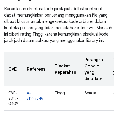
Kerentanan eksekusi kode jarak jauh di libstagefright
dapat memungkinkan penyerang menggunakan file yang
dibuat khusus untuk mengeksekusi kode arbitrer dalam
konteks proses yang tidak memiliki hak istimewa. Masalah
ini diberi rating Tinggi karena kemungkinan eksekusi kode
jarak jauh dalam aplikasi yang menggunakan library ini.
Perangkat
Ve
Tingkat
Google
A
CVE
Referensi
Keparahan
yang
y
diupdate
di
CVE-
A-
Tinggi
Semua
6.0
2017-
31999646
7.0
0409