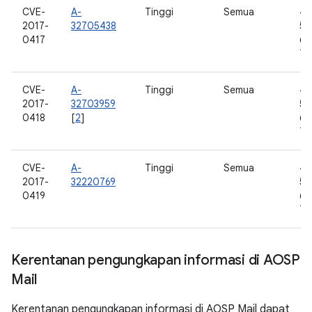
CVE-
A-
Tinggi
Semua
4.
2017-
32705438
5.0
0417
6.0
7.0
CVE-
A-
Tinggi
Semua
4.
2017-
32703959
5.0
0418
[
2
]
6.0
7.0
CVE-
A-
Tinggi
Semua
4.
2017-
32220769
5.0
0419
6.0
7.0
Kerentanan pengungkapan informasi di AOSP
Mail
Kerentanan pengungkapan informasi di AOSP Mail dapat