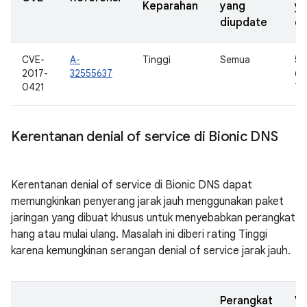
Keparahan
yang
y
diupdate
di
CVE-
A-
Tinggi
Semua
5.0
2017-
32555637
6.0
0421
7.0
Kerentanan denial of service di Bionic DNS
Kerentanan denial of service di Bionic DNS dapat
memungkinkan penyerang jarak jauh menggunakan paket
jaringan yang dibuat khusus untuk menyebabkan perangkat
hang atau mulai ulang. Masalah ini diberi rating Tinggi
karena kemungkinan serangan denial of service jarak jauh.
Perangkat
Ve