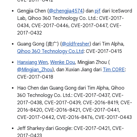
CVE-2017-0412
Gengjia Chen (
@chengjia4574
) dan
pjf
dari IceSword
Lab, Qihoo 360 Technology Co. Ltd.: CVE-2017-
0434, CVE-2017-0446, CVE-2017-0447, CVE-
2017-0432
Guang Gong (龚广) (
@oldfresher
) dari Tim Alpha,
Qihoo 360 Technology Co.Ltd
: CVE-2017-0415
Hanxiang Wen
,
Wenke Dou
, Mingjian Zhou (
@Mingjian_Zhou
), dan Xuxian Jiang dari
Tim C0RE
:
CVE-2017-0418
Hao Chen dan Guang Gong dari Tim Alpha, Qihoo
360 Technology Co. Ltd.: CVE-2017-0437, CVE-
2017-0438, CVE-2017-0439, CVE-2016-8419, CVE-
2016-8420, CVE-2016-8421, CVE-2017-0441,
CVE-2017-0442, CVE-2016-8476, CVE-2017-0443
Jeff Sharkey dari Google: CVE-2017-0421, CVE-
2017-0423