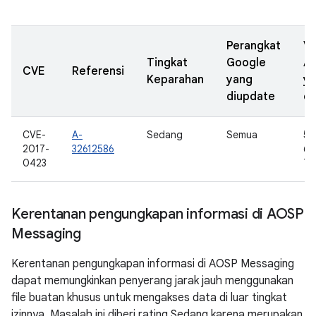
Perangkat
Ve
Tingkat
Google
A
CVE
Referensi
Keparahan
yang
y
diupdate
di
CVE-
A-
Sedang
Semua
5.0
2017-
32612586
6.0
0423
7.0
Kerentanan pengungkapan informasi di AOSP
Messaging
Kerentanan pengungkapan informasi di AOSP Messaging
dapat memungkinkan penyerang jarak jauh menggunakan
file buatan khusus untuk mengakses data di luar tingkat
izinnya. Masalah ini diberi rating Sedang karena merupakan