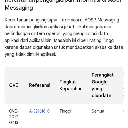
Messaging
Kerentanan pengungkapan informasi di AOSP Messaging
dapat memungkinkan aplikasi jahat lokal mengabaikan
perlindungan sistem operasi yang mengisolasi data
aplikasi dari aplikasi lain. Masalah ini diberi rating Tinggi
karena dapat digunakan untuk mendapatkan akses ke data
yang tidak dimiliki aplikasi.
Perangkat
Ve
Tingkat
Google
A
CVE
Referensi
Keparahan
yang
y
diupdate
di
CVE-
A-32161610
Tinggi
Semua
6.0
2017-
7.0
0413