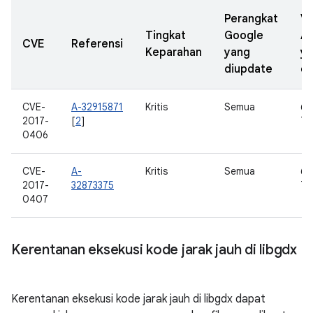
Perangkat
Ve
Tingkat
Google
A
CVE
Referensi
Keparahan
yang
y
diupdate
di
CVE-
A-32915871
Kritis
Semua
6.0
2017-
[
2
]
7.0
0406
CVE-
A-
Kritis
Semua
6.0
2017-
32873375
7.0
0407
Kerentanan eksekusi kode jarak jauh di libgdx
Kerentanan eksekusi kode jarak jauh di libgdx dapat