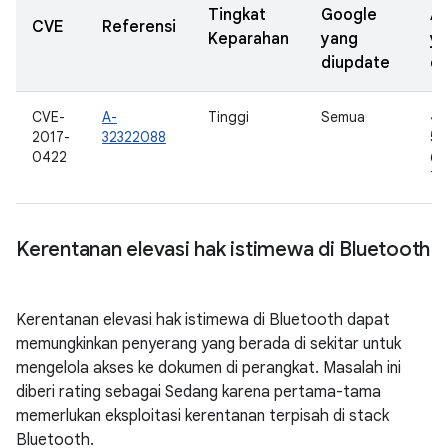
Tingkat
Google
A
CVE
Referensi
Keparahan
yang
y
diupdate
di
CVE-
A-
Tinggi
Semua
4.
2017-
32322088
5.0
0422
6.0
7.0
Kerentanan elevasi hak istimewa di Bluetooth
Kerentanan elevasi hak istimewa di Bluetooth dapat
memungkinkan penyerang yang berada di sekitar untuk
mengelola akses ke dokumen di perangkat. Masalah ini
diberi rating sebagai Sedang karena pertama-tama
memerlukan eksploitasi kerentanan terpisah di stack
Bluetooth.