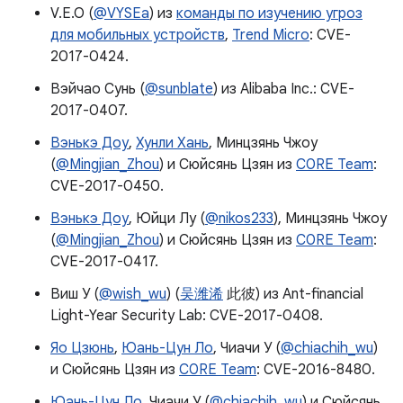
V.E.O (
@VYSEa
) из
команды по изучению угроз
для мобильных устройств
,
Trend Micro
: CVE-
2017-0424.
Вэйчао Сунь (
@sunblate
) из Alibaba Inc.: CVE-
2017-0407.
Вэнькэ Доу
,
Хунли Хань
, Минцзянь Чжоу
(
@Mingjian_Zhou
) и Сюйсянь Цзян из
C0RE Team
:
CVE-2017-0450.
Вэнькэ Доу
, Юйци Лу (
@nikos233
), Минцзянь Чжоу
(
@Mingjian_Zhou
) и Сюйсянь Цзян из
C0RE Team
:
CVE-2017-0417.
Виш У (
@wish_wu
) (
吴潍浠
此彼) из Ant-financial
Light-Year Security Lab: CVE-2017-0408.
Яо Цзюнь
,
Юань-Цун Ло
, Чиачи У (
@chiachih_wu
)
и Сюйсянь Цзян из
C0RE Team
: CVE-2016-8480.
Юань-Цун Ло
, Чиачи У (
@chiachih_wu
) и Сюйсянь