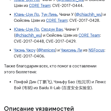
Цзян из
C0RE Team
: CVE-2017-0444.
Юань-Цун Ло
,
Тун Линь
, Чиачи У (
@chiachih_wu
) и
Сюйсянь Цзян из
C0RE Team
: CVE-2017-0428.
Юань-Цун Ло
,
Сяодун Ван
, Чиачи У
(
@chiachih_wu
) и Сюйсянь Цзян из
C0RE Team
:
CVE-2017-0448, CVE-2017-0429.
Чжэнь Чжоу
(
@henices
) и
Чжисинь Ли
из
NSFocus
:
CVE-2017-0406.
Также благодарим всех, кто помог в составлении
этого бюллетеня:
Пэнфэй Дин (丁鹏飞), Чэньфу Бао (包沉浮) и Ленкс
Вэй (韦韬) из Baidu X-Lab (百度安全实验室).
Описание уязвимостей