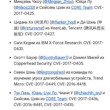
Минцзянь Чжоу (
@Mingjian_Zhou
), Юйци Лу
(
@nikos233
) и Сюйсянь Цзян из
C0RE Team
: CVE-
2017-0425.
Цидань Хэ (何淇丹) (
@flanker_hqd
) и Ди Шэнь (申
迪) (
@returnsme
) из KeenLab, Tencent (腾讯科恩实
验室): CVE-2017-0427.
Саги Кедми из IBM X-Force Research: CVE-2017-
0433.
Скотт Бауэр (
@ScottyBauer1
) и Дэниел Микей из
Copperhead Security: CVE-2017-0405.
Севен Шэнь (
@lingtongshen
) из команды по
изучению угроз для мобильных устройств, Trend
Micro: CVE-2017-0449, CVE-2016-8418.
Тун Линь
,
Юань-Цун Ло
, Чиачи У (
@chiachih_wu
) и
Сюйсянь Цзян из
C0RE Team
: CVE-2017-0436,
CVE-2016-8481, CVE-2017-0435.