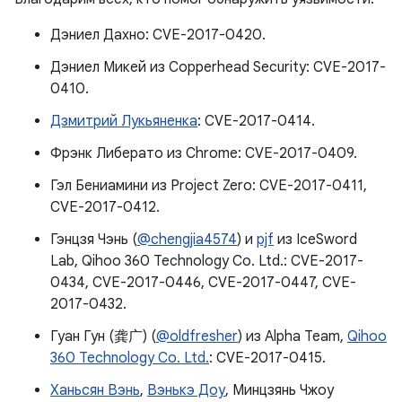
Дэниел Дахно: CVE-2017-0420.
Дэниел Микей из Copperhead Security: CVE-2017-
0410.
Дзмитрий Лукьяненка
: CVE-2017-0414.
Фрэнк Либерато из Chrome: CVE-2017-0409.
Гэл Бениамини из Project Zero: CVE-2017-0411,
CVE-2017-0412.
Гэнцзя Чэнь (
@chengjia4574
) и
pjf
из IceSword
Lab, Qihoo 360 Technology Co. Ltd.: CVE-2017-
0434, CVE-2017-0446, CVE-2017-0447, CVE-
2017-0432.
Гуан Гун (龚广) (
@oldfresher
) из Alpha Team,
Qihoo
360 Technology Co. Ltd.
: CVE-2017-0415.
Ханьсян Вэнь
,
Вэнькэ Доу
, Минцзянь Чжоу