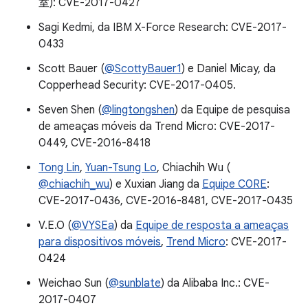
室): CVE-2017-0427
Sagi Kedmi, da IBM X-Force Research: CVE-2017-
0433
Scott Bauer (
@ScottyBauer1
) e Daniel Micay, da
Copperhead Security: CVE-2017-0405.
Seven Shen (
@lingtongshen
) da Equipe de pesquisa
de ameaças móveis da Trend Micro: CVE-2017-
0449, CVE-2016-8418
Tong Lin
,
Yuan-Tsung Lo
, Chiachih Wu (
@chiachih_wu
) e Xuxian Jiang da
Equipe C0RE
:
CVE-2017-0436, CVE-2016-8481, CVE-2017-0435
V.E.O (
@VYSEa
) da
Equipe de resposta a ameaças
para dispositivos móveis
,
Trend Micro
: CVE-2017-
0424
Weichao Sun (
@sunblate
) da Alibaba Inc.: CVE-
2017-0407