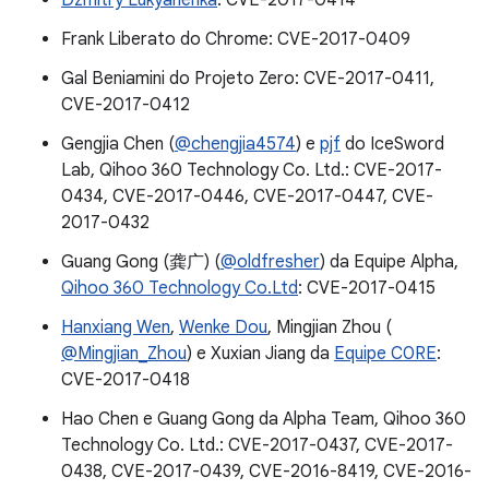
Dzmitry Lukyanenka
: CVE-2017-0414
Frank Liberato do Chrome: CVE-2017-0409
Gal Beniamini do Projeto Zero: CVE-2017-0411,
CVE-2017-0412
Gengjia Chen (
@chengjia4574
) e
pjf
do IceSword
Lab, Qihoo 360 Technology Co. Ltd.: CVE-2017-
0434, CVE-2017-0446, CVE-2017-0447, CVE-
2017-0432
Guang Gong (龚广) (
@oldfresher
) da Equipe Alpha,
Qihoo 360 Technology Co.Ltd
: CVE-2017-0415
Hanxiang Wen
,
Wenke Dou
, Mingjian Zhou (
@Mingjian_Zhou
) e Xuxian Jiang da
Equipe C0RE
:
CVE-2017-0418
Hao Chen e Guang Gong da Alpha Team, Qihoo 360
Technology Co. Ltd.: CVE-2017-0437, CVE-2017-
0438, CVE-2017-0439, CVE-2016-8419, CVE-2016-