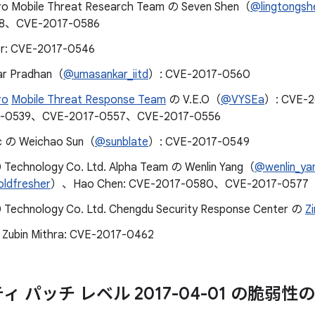
ro Mobile Threat Research Team の Seven Shen（
@lingtongsh
78、CVE-2017-0586
er: CVE-2017-0546
ar Pradhan（
@umasankar_iitd
）: CVE-2017-0560
ro
Mobile Threat Response Team
の V.E.O（
@VYSEa
）: CVE-
7-0539、CVE-2017-0557、CVE-2017-0556
nc の Weichao Sun（
@sunblate
）: CVE-2017-0549
 Technology Co. Ltd. Alpha Team の Wenlin Yang（
@wenlin_ya
ldfresher
）、Hao Chen: CVE-2017-0580、CVE-2017-0577
 Technology Co. Ltd. Chengdu Security Response Center の
Z
Zubin Mithra: CVE-2017-0462
 パッチ レベル 2017-04-01 の脆弱性