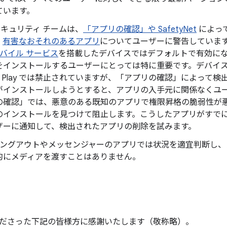
ています。
d セキュリティ チームは、
「アプリの確認」や SafetyNet
によっ
、
有害なおそれのあるアプリ
についてユーザーに警告していま
 モバイル サービス
を搭載したデバイスではデフォルトで有効になってお
をインストールするユーザーにとっては特に重要です。デバイスの 
gle Play では禁止されていますが、「アプリの確認」によって検出
がインストールしようとすると、アプリの入手元に関係なくユ
の確認」では、悪意のある既知のアプリで権限昇格の脆弱性が
のインストールを見つけて阻止します。こうしたアプリがすで
ザーに通知して、検出されたアプリの削除を試みます。
le ハングアウトやメッセンジャーのアプリでは状況を適宜判断し
的にメディアを渡すことはありません。
ださった下記の皆様方に感謝いたします（敬称略）。