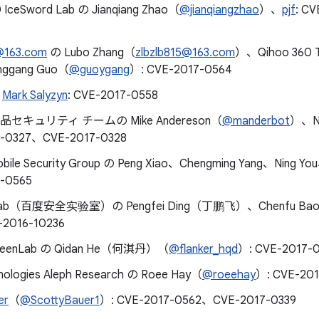
 IceSword Lab の Jianqiang Zhao（
@jianqiangzhao
）、
pjf
: C
5@163.com
の Lubo Zhang（
zlbzlb815@163.com
）、Qihoo 360 Te
nggang Guo（
@guoygang
）: CVE-2017-0564
の
Mark Salyzyn
: CVE-2017-0558
の製品セキュリティ チームの Mike Andereson（
@manderbot
）、Na
7-0327、CVE-2017-0328
obile Security Group の Peng Xiao、Chengming Yang、Ning Y
-0565
X-Lab（百度安全实验室）の Pengfei Ding（丁鹏飞）、Chenfu B
2016-10236
 KeenLab の Qidan He（何淇丹）（
@flanker_hqd
）: CVE-2017-
nologies Aleph Research の Roee Hay（
@roeehay
）: CVE-20
er
（
@ScottyBauer1
）: CVE-2017-0562、CVE-2017-0339