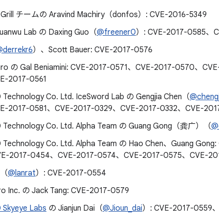
sh Grill チームの Aravind Machiry（donfos）: CVE-2016-5349
Xuanwu Lab の Daxing Guo（
@freener0
）: CVE-2017-0585、C
derrekr6
）、Scott Bauer: CVE-2017-0576
Zero の Gal Beniamini: CVE-2017-0571、CVE-2017-0570、CV
E-2017-0561
 Technology Co. Ltd. IceSword Lab の Gengjia Chen（
@chengj
E-2017-0581、CVE-2017-0329、CVE-2017-0332、CVE-201
0 Technology Co. Ltd. Alpha Team の Guang Gong（龚广）（
@
0 Technology Co. Ltd. Alpha Team の Hao Chen、Guang Gon
E-2017-0454、CVE-2017-0574、CVE-2017-0575、CVE-201
r（
@lanrat
）: CVE-2017-0554
ro Inc. の Jack Tang: CVE-2017-0579
 Skyeye Labs
の Jianjun Dai（
@Jioun_dai
）: CVE-2017-0559、