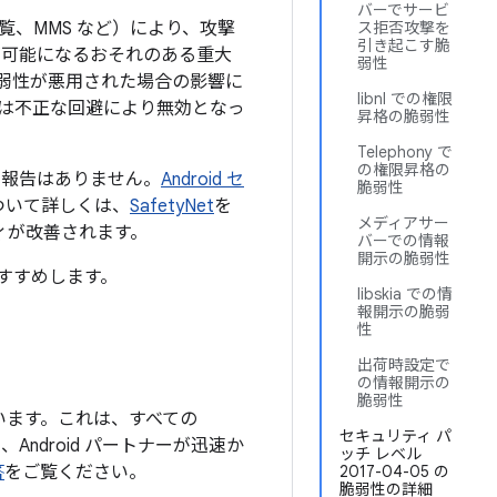
バーでサービ
、MMS など）により、攻撃
ス拒否攻撃を
引き起こす脆
が可能になるおそれのある重大
弱性
弱性が悪用された場合の影響に
libnl での権限
は不正な回避により無効となっ
昇格の脆弱性
Telephony で
の権限昇格の
た報告はありません。
Android セ
脆弱性
ついて詳しくは、
SafetyNet
を
メディアサー
ティが改善されます。
バーでの情報
開示の脆弱性
すすめします。
libskia での情
報開示の脆弱
性
出荷時設定で
の情報開示の
脆弱性
います。これは、すべての
セキュリティ パ
Android パートナーが迅速か
ッチ レベル
答
をご覧ください。
2017-04-05 の
脆弱性の詳細