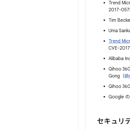
Trend Mic
2017-05
Tim Beck
Uma Sank
Trend Mic
CVE-201
Alibaba I
Qihoo 360
Gong（
@o
Qihoo 360
Google の 
セキュリティ