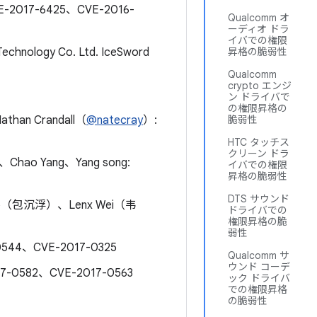
VE-2017-6425、CVE-2016-
Qualcomm オ
ーディオ ドラ
イバでの権限
chnology Co. Ltd. IceSword
昇格の脆弱性
Qualcomm
crypto エンジ
ン ドライバで
の権限昇格の
than Crandall（
@natecray
）:
脆弱性
HTC タッチス
クリーン ドラ
ou、Chao Yang、Yang song:
イバでの権限
昇格の脆弱性
DTS サウンド
ao（包沉浮）、Lenx Wei（韦
ドライバでの
権限昇格の脆
弱性
0544、CVE-2017-0325
Qualcomm サ
ウンド コーデ
17-0582、CVE-2017-0563
ック ドライバ
での権限昇格
の脆弱性