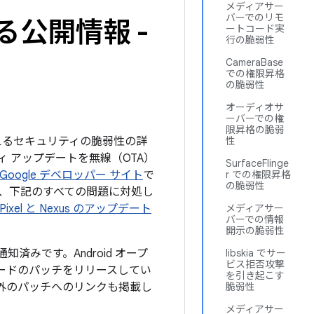
メディアサー
バーでのリモ
る公開情報 -
ートコード実
行の脆弱性
CameraBase
での権限昇格
の脆弱性
オーディオサ
ーバーでの権
限昇格の脆弱
を与えるセキュリティの脆弱性の詳
性
ィ アップデートを無線（OTA）
SurfaceFlinge
Google デベロッパー サイト
で
r での権限昇格
の脆弱性
では、下記のすべての問題に対処し
Pixel と Nexus のアップデート
メディアサー
バーでの情報
開示の脆弱性
知済みです。Android オープ
libskia でサー
ビス拒否攻撃
コードのパッチをリリースしてい
を引き起こす
以外のパッチへのリンクも掲載し
脆弱性
メディアサー