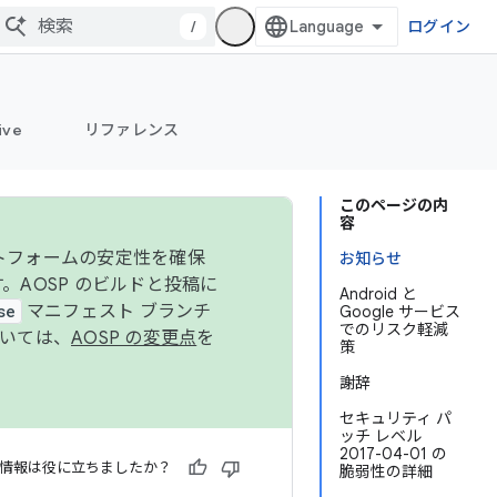
/
ログイン
ive
リファレンス
このページの内
容
ットフォームの安定性を確保
お知らせ
す。AOSP のビルドと投稿に
Android と
se
マニフェスト ブランチ
Google サービス
でのリスク軽減
ついては、
AOSP の変更点
を
策
謝辞
セキュリティ パ
ッチ レベル
2017-04-01 の
情報は役に立ちましたか？
脆弱性の詳細