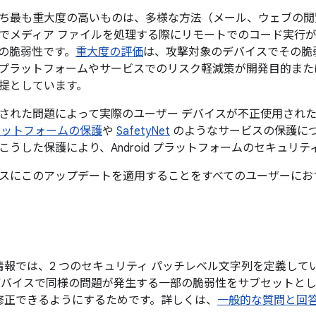
ち最も重大度の高いものは、多様な方法（メール、ウェブの閲覧
でメディア ファイルを処理する際にリモートでのコード実行
の脆弱性です。
重大度の評価
は、攻撃対象のデバイスでその脆
プラットフォームやサービスでのリスク軽減策が開発目的また
提としています。
された問題によって実際のユーザー デバイスが不正使用され
ラットフォームの保護
や
SafetyNet
のようなサービスの保護に
こうした保護により、Android プラットフォームのセキュリ
スにこのアップデートを適用することをすべてのユーザーにお
情報では、2 つのセキュリティ パッチレベル文字列を定義して
id デバイスで同様の問題が発生する一部の脆弱性をサブセットとし、
修正できるようにするためです。詳しくは、
一般的な質問と回