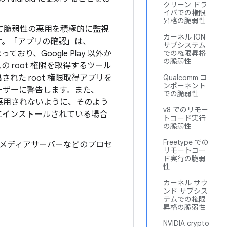
クリーン ドラ
イバでの権限
昇格の脆弱性
て脆弱性の悪用を積極的に監視
カーネル ION
す。「アプリの確認」は、
サブシステム
り、Google Play 以外か
での権限昇格
の脆弱性
root 権限を取得するツール
された root 権限取得アプリを
Qualcomm コ
ンポーネント
ーザーに警告します。また、
での脆弱性
悪用されないように、そのよう
v8 でのリモー
にインストールされている場合
トコード実行
の脆弱性
Freetype での
、メディアサーバーなどのプロセ
リモートコー
ド実行の脆弱
性
カーネル サウ
ンド サブシス
テムでの権限
昇格の脆弱性
NVIDIA crypto