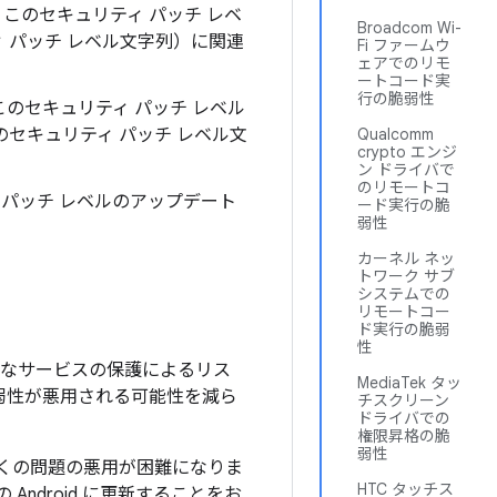
。このセキュリティ パッチ レベ
Broadcom Wi-
ィ パッチ レベル文字列）に関連
Fi ファームウ
ェアでのリモ
ートコード実
行の脆弱性
このセキュリティ パッチ レベル
べてのセキュリティ パッチ レベル文
Qualcomm
crypto エンジ
ン ドライバで
のリモートコ
ティ パッチ レベルのアップデート
ード実行の脆
弱性
カーネル ネッ
トワーク サブ
システムでの
リモートコー
ド実行の脆弱
性
のようなサービスの保護によるリス
MediaTek タッ
脆弱性が悪用される可能性を減ら
チスクリーン
ドライバでの
権限昇格の脆
弱性
上の多くの問題の悪用が困難になりま
HTC タッチス
Android に更新することをお