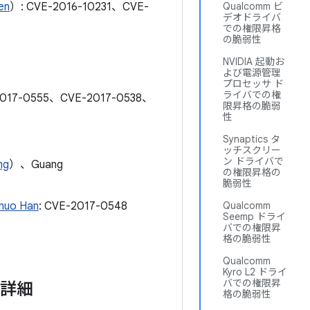
en
）: CVE-2016-10231、CVE-
Qualcomm ビ
デオドライバ
での権限昇格
の脆弱性
NVIDIA 起動お
よび電源管理
プロセッサ ド
ライバでの権
2017-0555、CVE-2017-0538、
限昇格の脆弱
性
Synaptics タ
ッチスクリー
ン ドライバで
ng
）、Guang
の権限昇格の
脆弱性
inuo Han
: CVE-2017-0548
Qualcomm
Seemp ドライ
バでの権限昇
格の脆弱性
Qualcomm
Kyro L2 ドライ
バでの権限昇
の詳細
格の脆弱性