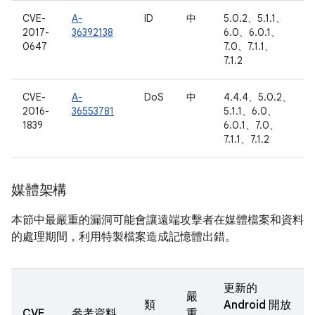
CVE-
A-
ID
中
5.0.2、5.1.1、
2017-
36392138
6.0、6.0.1、
0647
7.0、7.1.1、
7.1.2
CVE-
A-
DoS
中
4.4.4、5.0.2、
2016-
36553781
5.1.1、6.0、
1839
6.0.1、7.0、
7.1.1、7.1.2
媒體架構
本節中最嚴重的漏洞可能會讓遠端攻擊者在媒體檔案和資料
的處理期間，利用特製檔案造成記憶體出錯。
更新的
嚴
類
Android 開放
CVE
參考資料
重