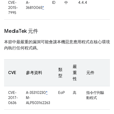
CVE-
A-
ID
中
4.4.4
2015-
36810065
*
7995
Media
Tek 元件
本節中最嚴重的漏洞可能會讓本機惡意應用程式在核心環境
內執行任何程式碼。
嚴
類
CVE
參考資料
重
元件
型
性
CVE-
A-35310230
*
EoP
高
指令佇列驅
2017-
M-
動程式
0636
ALPS03162263