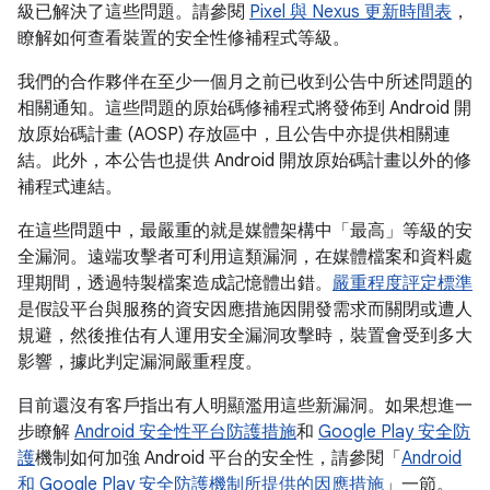
級已解決了這些問題。請參閱
Pixel 與 Nexus 更新時間表
，
瞭解如何查看裝置的安全性修補程式等級。
我們的合作夥伴在至少一個月之前已收到公告中所述問題的
相關通知。這些問題的原始碼修補程式將發佈到 Android 開
放原始碼計畫 (AOSP) 存放區中，且公告中亦提供相關連
結。此外，本公告也提供 Android 開放原始碼計畫以外的修
補程式連結。
在這些問題中，最嚴重的就是媒體架構中「最高」等級的安
全漏洞。遠端攻擊者可利用這類漏洞，在媒體檔案和資料處
理期間，透過特製檔案造成記憶體出錯。
嚴重程度評定標準
是假設平台與服務的資安因應措施因開發需求而關閉或遭人
規避，然後推估有人運用安全漏洞攻擊時，裝置會受到多大
影響，據此判定漏洞嚴重程度。
目前還沒有客戶指出有人明顯濫用這些新漏洞。如果想進一
步瞭解
Android 安全性平台防護措施
和
Google Play 安全防
護
機制如何加強 Android 平台的安全性，請參閱「
Android
和 Google Play 安全防護機制所提供的因應措施
」一節。