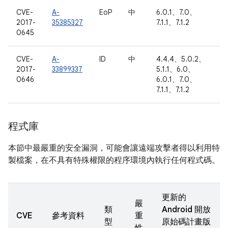
CVE-
A-
EoP
中
6.0.1、7.0、
2017-
35385327
7.1.1、7.1.2
0645
CVE-
A-
ID
中
4.4.4、5.0.2、
2017-
33899337
5.1.1、6.0、
0646
6.0.1、7.0、
7.1.1、7.1.2
程式庫
本節中最嚴重的安全漏洞，可能會讓遠端攻擊者得以利用特
製檔案，在不具有特殊權限的程序環境內執行任何程式碼。
更新的
嚴
類
Android 開放
CVE
參考資料
重
型
原始碼計畫版