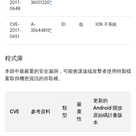
2017-
36101220
*
0648
CVE-
A-
ID
低
ION 子系統
2017-
35644815
*
0651
程式庫
本節中最嚴重的安全漏洞，可能會讓遠端攻擊者使用特製檔
案取得機密資訊的存取權。
更新的
嚴
類
Android 開放
CVE
參考資料
重
型
原始碼計畫版
性
本