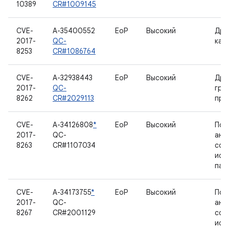
10389
CR#1009145
CVE-
A-35400552
EoP
Высокий
Дра
2017-
QC-
кам
8253
CR#1086764
CVE-
A-32938443
EoP
Высокий
Дра
2017-
QC-
гра
8262
CR#2029113
про
CVE-
A-34126808
*
EoP
Высокий
Под
2017-
QC-
ано
8263
CR#1107034
сов
исп
пам
CVE-
A-34173755
*
EoP
Высокий
Под
2017-
QC-
ано
8267
CR#2001129
сов
исп