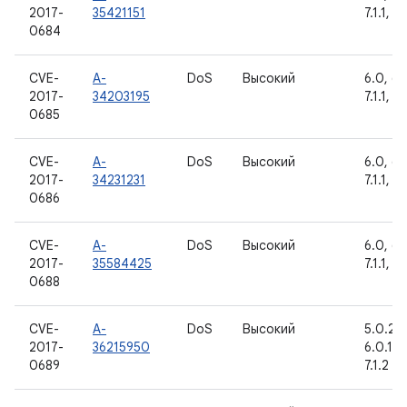
2017-
35421151
7.1.1, 7.
0684
CVE-
A-
DoS
Высокий
6.0, 6.0
2017-
34203195
7.1.1, 7.
0685
CVE-
A-
DoS
Высокий
6.0, 6.0
2017-
34231231
7.1.1, 7.
0686
CVE-
A-
DoS
Высокий
6.0, 6.0
2017-
35584425
7.1.1, 7.
0688
CVE-
A-
DoS
Высокий
5.0.2, 5
2017-
36215950
6.0.1, 7
0689
7.1.2