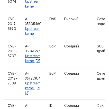
6074
Upstream
kernel
CVE-
A-
DoS
Высокий
Сетева
2017-
35805460
подсис
5970
Upstream
kernel
CVE-
A-
EoP
Средний
SCSI-
2015-
35841297
драйв
5707
Upstream
kernel
[
2
]
CVE-
A-
EoP
Средний
Сетев
2017-
36725304
драйв
7308
Upstream
kernel
[
2
]
[
3
]
CVE-
A-
ID
Средний
Файло