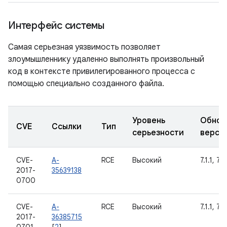
Интерфейс системы
Самая серьезная уязвимость позволяет
злоумышленнику удаленно выполнять произвольный
код в контексте привилегированного процесса с
помощью специально созданного файла.
Уровень
Обнов
CVE
Ссылки
Тип
серьезности
верси
CVE-
A-
RCE
Высокий
7.1.1, 7.1
2017-
35639138
0700
CVE-
A-
RCE
Высокий
7.1.1, 7.1
2017-
36385715