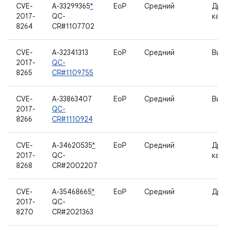
CVE-
A-33299365
*
EoP
Средний
Дра
2017-
QC-
кам
8264
CR#1107702
CVE-
A-32341313
EoP
Средний
Вид
2017-
QC-
8265
CR#1109755
CVE-
A-33863407
EoP
Средний
Вид
2017-
QC-
8266
CR#1110924
CVE-
A-34620535
*
EoP
Средний
Дра
2017-
QC-
кам
8268
CR#2002207
CVE-
A-35468665
*
EoP
Средний
Дра
2017-
QC-
8270
CR#2021363