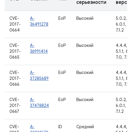
серьезности
верси
CVE-
A-
EoP
Высокий
5.0.2, 5.
2017-
36491278
6.0.1, 7.0
0664
7.1.2
CVE-
A-
EoP
Высокий
4.4.4, 5
2017-
36991414
5.1.1, 6.0
0665
7.0, 7.1.1
CVE-
A-
EoP
Высокий
4.4.4, 5
2017-
37285689
5.1.1, 6.0
0666
7.0, 7.1.1
CVE-
A-
EoP
Высокий
5.0.2, 5.
2017-
37478824
6.0.1, 7.0
0667
7.1.2
CVE-
A-
ID
Средний
4.4.4, 5