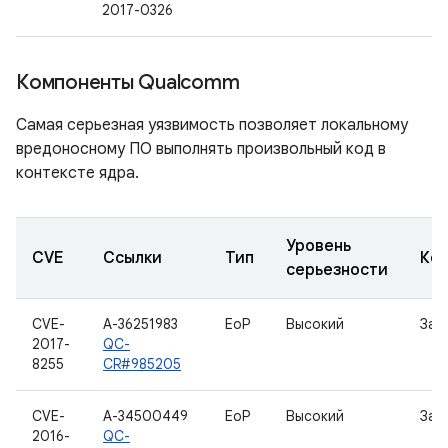
2017-0326
Компоненты Qualcomm
Самая серьезная уязвимость позволяет локальному
вредоносному ПО выполнять произвольный код в
контексте ядра.
Уровень
CVE
Ссылки
Тип
Ко
серьезности
CVE-
A-36251983
EoP
Высокий
Заг
2017-
QC-
8255
CR#985205
CVE-
A-34500449
EoP
Высокий
Заг
2016-
QC-