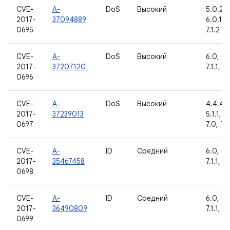
CVE-
A-
DoS
Высокий
5.0.2, 5
2017-
37094889
6.0.1, 7
0695
7.1.2
CVE-
A-
DoS
Высокий
6.0, 6.0
2017-
37207120
7.1.1, 7.
0696
CVE-
A-
DoS
Высокий
4.4.4, 
2017-
37239013
5.1.1, 6
0697
7.0, 7.1.
CVE-
A-
ID
Средний
6.0, 6.0
2017-
35467458
7.1.1, 7.
0698
CVE-
A-
ID
Средний
6.0, 6.0
2017-
36490809
7.1.1, 7.
0699