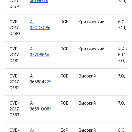
2017-
36996978
7.1.1, 7.
0679
CVE-
A-
RCE
Критический
6.0, 6.0
2017-
37008096
7.1.1, 7.
0680
CVE-
A-
RCE
Критический
4.4.4, 
2017-
37208566
5.1.1, 6
0681
7.0, 7.1.
CVE-
A-
RCE
Высокий
7.0, 7.1.
2017-
36588422
*
0682
CVE-
A-
RCE
Высокий
7.0, 7.1.
2017-
36591008
*
0683
CVE-
A-
EoP
Высокий
6.0, 6.0