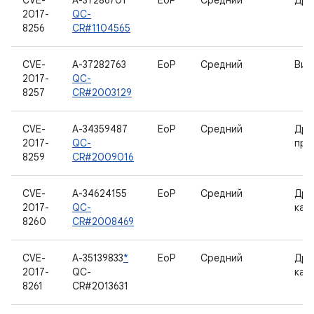
CVE-
A-37286701
EoP
Средний
Дра
2017-
QC-
8256
CR#1104565
CVE-
A-37282763
EoP
Средний
Вид
2017-
QC-
8257
CR#2003129
CVE-
A-34359487
EoP
Средний
Дра
2017-
QC-
про
8259
CR#2009016
CVE-
A-34624155
EoP
Средний
Дра
2017-
QC-
кам
8260
CR#2008469
CVE-
A-35139833
*
EoP
Средний
Дра
2017-
QC-
кам
8261
CR#2013631