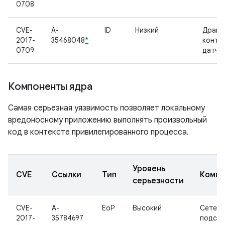
0708
CVE-
A-
ID
Низкий
Драйв
2017-
35468048
*
контр
0709
датчи
Компоненты ядра
Самая серьезная уязвимость позволяет локальному
вредоносному приложению выполнять произвольный
код в контексте привилегированного процесса.
Уровень
CVE
Ссылки
Тип
Компо
серьезности
CVE-
A-
EoP
Высокий
Сетева
2017-
35784697
подсис