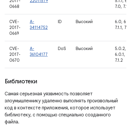
2017-
22011579
5.1.1, 6.0
0668
7.0, 7.1.1
CVE-
A-
ID
Высокий
6.0, 6.0.
2017-
34114752
7.1.1, 7.1.
0669
CVE-
A-
DoS
Высокий
5.0.2, 5.
2017-
36104177
6.0.1, 7.0
0670
7.1.2
Библиотеки
Самая серьезная уязвимость позволяет
злоумышленнику удаленно выполнять произвольный
код в контексте приложения, которое использует
библиотеку, с помощью специально созданного
файла.