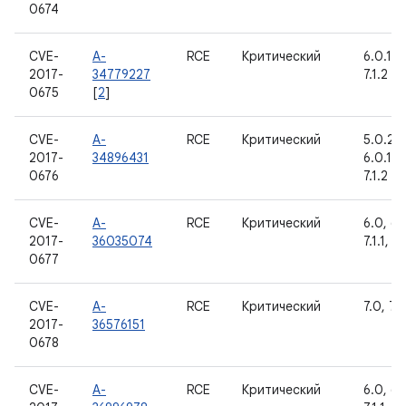
0674
CVE-
A-
RCE
Критический
6.0.1, 7
2017-
34779227
7.1.2
0675
[
2
]
CVE-
A-
RCE
Критический
5.0.2, 5
2017-
34896431
6.0.1, 7
0676
7.1.2
CVE-
A-
RCE
Критический
6.0, 6.0
2017-
36035074
7.1.1, 7.
0677
CVE-
A-
RCE
Критический
7.0, 7.1.
2017-
36576151
0678
CVE-
A-
RCE
Критический
6.0, 6.0