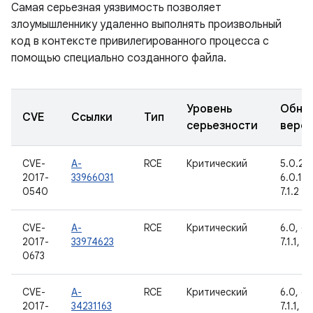
Самая серьезная уязвимость позволяет
злоумышленнику удаленно выполнять произвольный
код в контексте привилегированного процесса с
помощью специально созданного файла.
Уровень
Обно
CVE
Ссылки
Тип
серьезности
верс
CVE-
A-
RCE
Критический
5.0.2, 5
2017-
33966031
6.0.1, 7
0540
7.1.2
CVE-
A-
RCE
Критический
6.0, 6.0
2017-
33974623
7.1.1, 7.
0673
CVE-
A-
RCE
Критический
6.0, 6.0
2017-
34231163
7.1.1, 7.