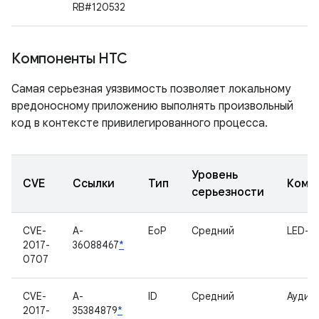
RB#120532
Компоненты HTC
Самая серьезная уязвимость позволяет локальному
вредоносному приложению выполнять произвольный
код в контексте привилегированного процесса.
Уровень
CVE
Ссылки
Тип
Комп
серьезности
CVE-
A-
EoP
Средний
LED-д
2017-
36088467
*
0707
CVE-
A-
ID
Средний
Аудио
2017-
35384879
*