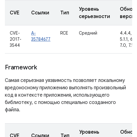
Уровень
Обнов
CVE
Ссылки
Тип
серьезности
верси
CVE-
A-
RCE
Средний
4.4.4, 5
2017-
35784677
5.1.1, 6.0
3544
7.0, 7.1.1
Framework
Самая серьезная уязвимость позволяет локальному
вредоносному приложению выполнять произвольный
код в контексте приложения, использующего
библиотеку, с помощью специально созданного
файла.
Уровень
Обнов
CVE
Ссылки
Тип