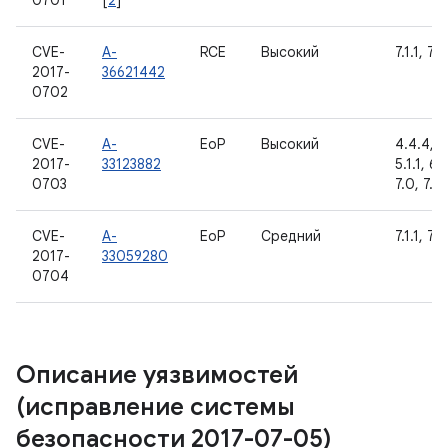
0701
[
2
]
CVE-
A-
RCE
Высокий
7.1.1, 7.1
2017-
36621442
0702
CVE-
A-
EoP
Высокий
4.4.4, 5
2017-
33123882
5.1.1, 6.
0703
7.0, 7.1.1
CVE-
A-
EoP
Средний
7.1.1, 7.1
2017-
33059280
0704
Описание уязвимостей
(исправление системы
безопасности 2017-07-05)