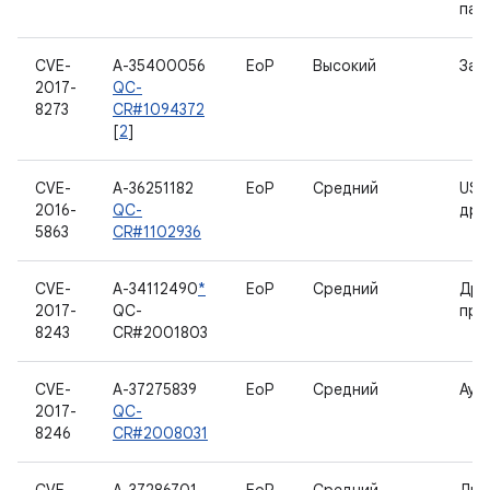
пам
CVE-
A-35400056
EoP
Высокий
Заг
2017-
QC-
8273
CR#1094372
[
2
]
CVE-
A-36251182
EoP
Средний
USB
2016-
QC-
дра
5863
CR#1102936
CVE-
A-34112490
*
EoP
Средний
Дра
2017-
QC-
про
8243
CR#2001803
CVE-
A-37275839
EoP
Средний
Ауд
2017-
QC-
8246
CR#2008031