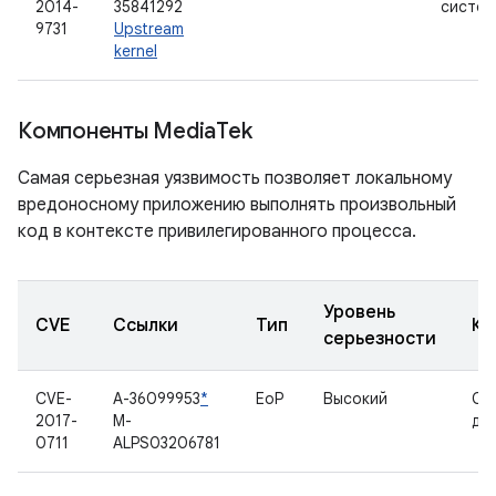
2014-
35841292
систем
9731
Upstream
kernel
Компоненты Media
Tek
Самая серьезная уязвимость позволяет локальному
вредоносному приложению выполнять произвольный
код в контексте привилегированного процесса.
Уровень
CVE
Ссылки
Тип
Ко
серьезности
CVE-
A-36099953
*
EoP
Высокий
Се
2017-
M-
др
0711
ALPS03206781