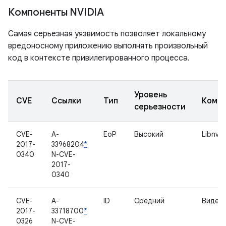
Компоненты NVIDIA
Самая серьезная уязвимость позволяет локальному
вредоносному приложению выполнять произвольный
код в контексте привилегированного процесса.
Уровень
CVE
Ссылки
Тип
Комп
серьезности
CVE-
A-
EoP
Высокий
Libnvp
2017-
33968204
*
0340
N-CVE-
2017-
0340
CVE-
A-
ID
Средний
Видео
2017-
33718700
*
0326
N-CVE-