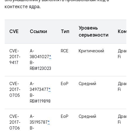
контексте ядра.
Уровень
CVE
Ссылки
Тип
Комп
серьезности
CVE-
A-
RCE
Критический
Драйв
2017-
38041027
*
Fi
9417
B-
RB#123023
CVE-
A-
EoP
Средний
Драйв
2017-
34973477
*
Fi
0705
B-
RB#119898
CVE-
A-
EoP
Средний
Драйв
2017-
35195787
*
Fi
0706
B-