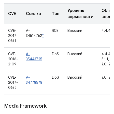
Уровень
Обно
CVE
Ссылки
Тип
серьезности
верси
CVE-
A-
RCE
Высокий
4.4.4
2017-
34514762
*
0671
CVE-
A-
DoS
Высокий
4.4.4, 
2016-
35443725
5.1.1, 6
2109
7.0, 7.1.
CVE-
A-
DoS
Высокий
7.0, 7.1.
2017-
34778578
0672
Media Framework