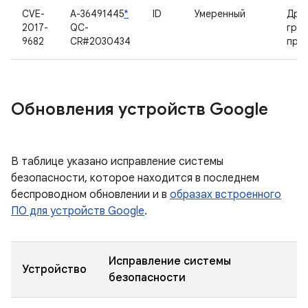
CVE-
A-36491445
*
ID
Умеренный
Дра
2017-
QC-
гра
9682
CR#2030434
про
Обновления устройств Google
В таблице указано исправление системы
безопасности, которое находится в последнем
беспроводном обновлении и в
образах встроенного
ПО для устройств Google
.
Исправление системы
Устройство
безопасности