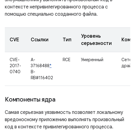
контексте непривилегированного процесса с
помощью специально созданного файла.
Уровень
CVE
Ссылки
Тип
Комп
серьезности
CVE-
A-
RCE
Умеренный
Сетев
2017-
37168488
*
драйв
0740
B-
RB#116402
Компоненты ядра
Самая серьезная уязвимость позволяет локальному
вредоносному приложению выполнять произвольный
код в контексте привилегированного процесса.