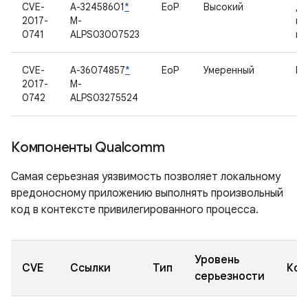
CVE-
A-32458601
*
EoP
Высокий
Др
2017-
M-
гр
0741
ALPS03007523
пр
CVE-
A-36074857
*
EoP
Умеренный
Ви
2017-
M-
0742
ALPS03275524
Компоненты Qualcomm
Самая серьезная уязвимость позволяет локальному
вредоносному приложению выполнять произвольный
код в контексте привилегированного процесса.
Уровень
CVE
Ссылки
Тип
Ком
серьезности