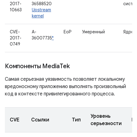
2017-
36588520
систе
10663
Upstream
kernel
CVE-
A-
EoP
Умеренный
Ядро L
2017-
36007735
*
0749
Компоненты Media
Tek
Самая серьезная уязвимость позволяет локальному
вредоносному приложению выполнять произвольный
код в контексте привилегированного процесса.
Уровень
CVE
Ссылки
Тип
К
серьезности