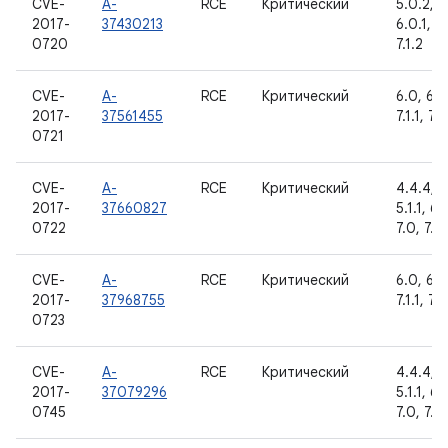
CVE-
A-
RCE
Критический
5.0.2, 5.
2017-
37430213
6.0.1, 7.
0720
7.1.2
CVE-
A-
RCE
Критический
6.0, 6.0
2017-
37561455
7.1.1, 7.1
0721
CVE-
A-
RCE
Критический
4.4.4, 5
2017-
37660827
5.1.1, 6.
0722
7.0, 7.1.1
CVE-
A-
RCE
Критический
6.0, 6.0
2017-
37968755
7.1.1, 7.1
0723
CVE-
A-
RCE
Критический
4.4.4, 5
2017-
37079296
5.1.1, 6.
0745
7.0, 7.1.1