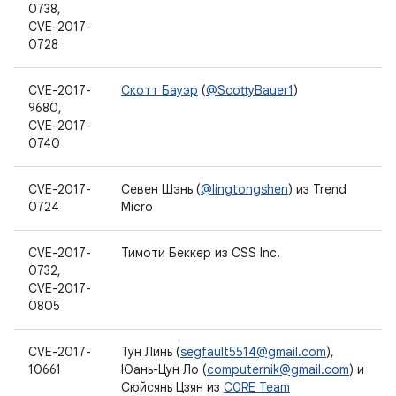
0738,
CVE-2017-
0728
CVE-2017-
Скотт Бауэр
(
@ScottyBauer1
)
9680,
CVE-2017-
0740
CVE-2017-
Севен Шэнь (
@lingtongshen
) из Trend
0724
Micro
CVE-2017-
Тимоти Беккер из CSS Inc.
0732,
CVE-2017-
0805
CVE-2017-
Тун Линь (
segfault5514@gmail.com
),
10661
Юань-Цун Ло (
computernik@gmail.com
) и
Сюйсянь Цзян из
C0RE Team