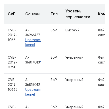
Уровень
CVE
Ссылки
Тип
Комп
серьезности
CVE-
A-
EoP
Высокий
Файло
2017-
36266767
систе
10661
Upstream
kernel
CVE-
A-
EoP
Умеренный
Файло
2017-
36817013
*
систе
0750
CVE-
A-
EoP
Умеренный
Файло
2017-
36815012
систе
10662
Upstream
kernel
CVE-
A-
EoP
Умеренный
Файло