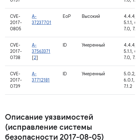
0737
7.0, 7.1.1
CVE-
A-
EoP
Высокий
4.4.4, 5
2017-
37237701
5.1.1, 6.
0805
7.0, 7.1.1
CVE-
A-
ID
Умеренный
4.4.4, 5
2017-
37563371
5.1.1, 6.
0738
[
2
]
7.0, 7.1.1
CVE-
A-
ID
Умеренный
5.0.2, 5.
2017-
37712181
6.0.1, 7.
0739
7.1.2
Описание уязвимостей
(исправление системы
безопасности 2017-08-05)