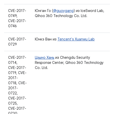
CVE-2017-
Юнган Го (
@guoygang
) из IceSword Lab,
0749,
Qihoo 360 Technology Co. Ltd.
CVE-2017-
0746
CVE-2017-
Юнкэ Ван из
Tencent's Xuanwu Lab
0729
CVE-2017-
Цзыно Хань
из Chengdu Security
0714,
Response Center, Qihoo 360 Technology
CVE-2017-
Co. Ltd.
0719, CVE-
2017-
0718, CVE-
2017-
0722,
CVE-2017-
0725,
CVE-2017-
0720,