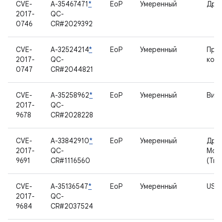
CVE-
A-35467471
*
EoP
Умеренный
Драй
2017-
QC-
0746
CR#2029392
CVE-
A-32524214
*
EoP
Умеренный
Про
2017-
QC-
ком
0747
CR#2044821
CVE-
A-35258962
*
EoP
Умеренный
Вид
2017-
QC-
9678
CR#2028228
CVE-
A-33842910
*
EoP
Умеренный
Дра
2017-
QC-
Mob
9691
CR#1116560
(Tru
CVE-
A-35136547
*
EoP
Умеренный
USB
2017-
QC-
9684
CR#2037524