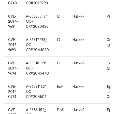
0748
CR#2029798
CVE-
A-36386593
*
ID
Низкий
Рад
2017-
QC-
9681
CR#2030426
CVE-
A-36817798
*
ID
Низкий
Сет
2017-
QC-
дра
9693
CR#2044820
CVE-
A-36818198
*
ID
Низкий
Сет
2017-
QC-
дра
9694
CR#2045470
CVE-
A-36591162
*
EoP
Низкий
Дра
2017-
QC-
шиф
0751
CR#2045061
Qua
CVE-
A-36731152
*
DoS
Низкий
Дра