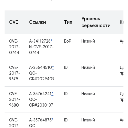
Уровень
CVE
Ссылки
Тип
Ком
серьезности
CVE-
A-34112726
*
EoP
Низкий
Ауд
2017-
N-CVE-2017-
0744
0744
CVE-
A-35644510
*
ID
Низкий
Дра
2017-
QC-
про
9679
CR#2029409
CVE-
A-35764241
*
ID
Низкий
Дра
2017-
QC-
про
9680
CR#2030137
CVE-
A-35764875
*
ID
Низкий
Ауд
2017-
QC-