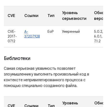
Уровень
Обнов
CVE
Ссылки
Тип
серьезности
верси
CVE-
A-
EoP
Умеренный
5.0.2, 5.
2017-
37207928
6.0.1, 7.0
0712
7.1.2
Библиотеки
Самая серьезная уязвимость позволяет
злоумышленнику выполнять произвольный код в
контексте непривилегированного процесса с
помощью специально созданного файла.
Уровень
Обнов
CVE
Ссылки
Тип