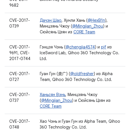
9682
CVE-2017-
Дачэн Шао
, Хунли Хань (
@HexB1n
),
0739
Минцзянь Чжоу (
@Mingjian_Zhou
) и
Сюйсянь Цзян из
C0RE Team
CVE-2017-
Гэнцзя Чэнь (
@chengjia4574
) и
pjf
из
9691, CVE-
IceSword Lab, Qihoo 360 Technology Co.
2017-0744
Ltd.
CVE-2017-
Гуан Гун (龚广) (
@oldfresher
) из Alpha
0727
Team, Qihoo 360 Technology Co. Ltd.
CVE-2017-
Ханьсян Вэнь
, Минцзянь Чжоу
0737
(
@Mingjian_Zhou
) и Сюйсянь Цзян из
C0RE Team
CVE-2017-
Хао Чэнь и Гуан Гун из Alpha Team, Qihoo
0748
360 Technology Co. Ltd.