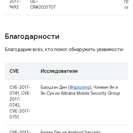
2017-
QC-
гра
9692
CR#2021707
сис
Благодарности
Благодарим всех, кто помог обнаружить уязвимости:
CVE
Исследователи
CVE-2017-
Баоцзэн Дин (
@sploving
), Чэнмин Ян и
0741, CVE-
Ян Сун из Alibaba Mobile Security Group
2017-
0742,
CVE-2017-
0751
CVE-2017-
Билли Лау из Android Security