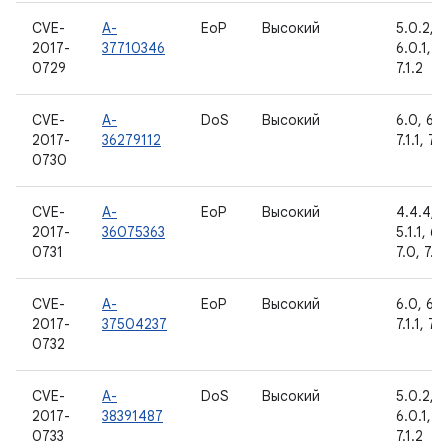
CVE-
A-
EoP
Высокий
5.0.2, 5.
2017-
37710346
6.0.1, 7.
0729
7.1.2
CVE-
A-
DoS
Высокий
6.0, 6.0
2017-
36279112
7.1.1, 7.1
0730
CVE-
A-
EoP
Высокий
4.4.4, 5
2017-
36075363
5.1.1, 6.
0731
7.0, 7.1.1
CVE-
A-
EoP
Высокий
6.0, 6.0
2017-
37504237
7.1.1, 7.1
0732
CVE-
A-
DoS
Высокий
5.0.2, 5.
2017-
38391487
6.0.1, 7.
0733
7.1.2