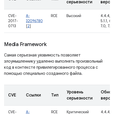
серьезности
верси
CVE-
A-
RCE
Высокий
4.4.4, 5
2017-
32096780
5.1.1, 6.
0713
[
2
]
7.0, 7.1.1
Media Framework
Самая серьезная уязвимость позволяет
злоумышленнику удаленно выполнять произвольный
код в контексте привилегированного процесса с
помощью специально созданного файла.
Уровень
Обнов
CVE
Ссылки
Тип
серьезности
верси
CVE-
A-
RCE
Критический
4.4.4, 5