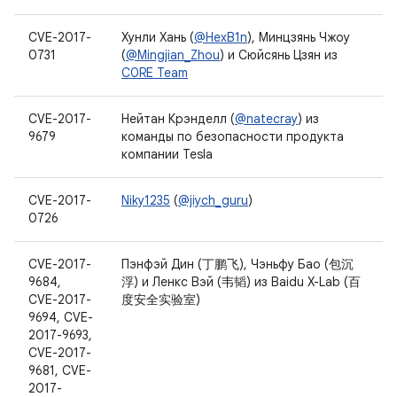
CVE-2017-
Хунли Хань (
@HexB1n
), Минцзянь Чжоу
0731
(
@Mingjian_Zhou
) и Сюйсянь Цзян из
C0RE Team
CVE-2017-
Нейтан Крэнделл (
@natecray
) из
9679
команды по безопасности продукта
компании Tesla
CVE-2017-
Niky1235
(
@jiych_guru
)
0726
CVE-2017-
Пэнфэй Дин (丁鹏飞), Чэньфу Бао (包沉
9684,
浮) и Ленкс Вэй (韦韬) из Baidu X-Lab (百
CVE-2017-
度安全实验室)
9694, CVE-
2017-9693,
CVE-2017-
9681, CVE-
2017-