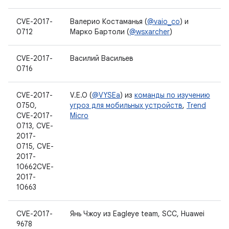
CVE-2017-
Валерио Костаманья (
@vaio_co
) и
0712
Марко Бартоли (
@wsxarcher
)
CVE-2017-
Василий Васильев
0716
CVE-2017-
V.E.O (
@VYSEa
) из
команды по изучению
0750,
угроз для мобильных устройств
,
Trend
CVE-2017-
Micro
0713, CVE-
2017-
0715, CVE-
2017-
10662CVE-
2017-
10663
CVE-2017-
Янь Чжоу из Eagleye team, SCC, Huawei
9678