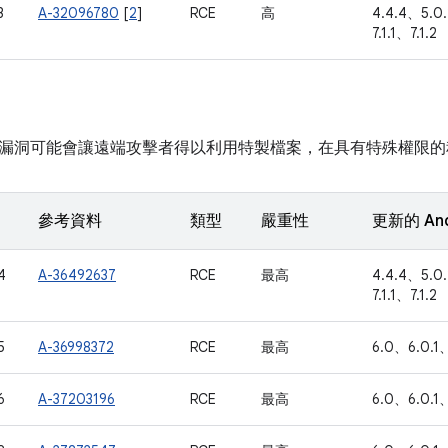
3
A-32096780
[
2
]
RCE
高
4.4.4、5.0
7.1.1、7.1.2
漏洞可能會讓遠端攻擊者得以利用特製檔案，在具有特殊權限的
參考資料
類型
嚴重性
更新的 An
4
A-36492637
RCE
最高
4.4.4、5.0
7.1.1、7.1.2
5
A-36998372
RCE
最高
6.0、6.0.1、
6
A-37203196
RCE
最高
6.0、6.0.1、