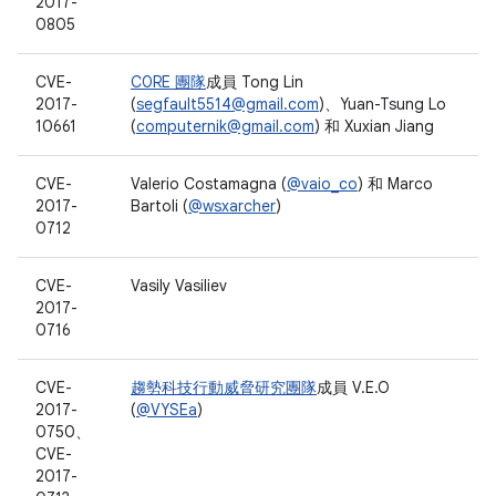
2017-
0805
CVE-
C0RE 團隊
成員 Tong Lin
2017-
(
segfault5514@gmail.com
)、Yuan-Tsung Lo
10661
(
computernik@gmail.com
) 和 Xuxian Jiang
CVE-
Valerio Costamagna (
@vaio_co
) 和 Marco
2017-
Bartoli (
@wsxarcher
)
0712
CVE-
Vasily Vasiliev
2017-
0716
CVE-
趨勢科技
行動威脅研究團隊
成員 V.E.O
2017-
(
@VYSEa
)
0750、
CVE-
2017-