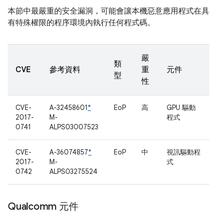
本節中最嚴重的安全漏洞，可能會讓本機惡意應用程式在具
有特殊權限的程序環境內執行任何程式碼。
嚴
類
CVE
參考資料
重
元件
型
性
CVE-
A-32458601
*
EoP
高
GPU 驅動
2017-
M-
程式
0741
ALPS03007523
CVE-
A-36074857
*
EoP
中
視訊驅動程
2017-
M-
式
0742
ALPS03275524
Qualcomm 元件