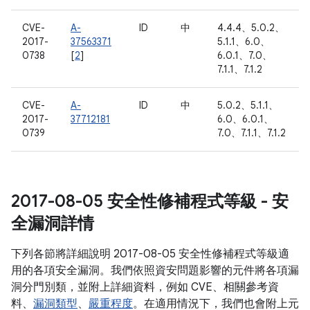
CVE-
A-
ID
中
4.4.4、5.0.2、
2017-
37563371
5.1.1、6.0、
0738
[
2
]
6.0.1、7.0、
7.1.1、7.1.2
CVE-
A-
ID
中
5.0.2、5.1.1、
2017-
37712181
6.0、6.0.1、
0739
7.0、7.1.1、7.1.2
2017-08-05 安全性修補程式等級 - 安
全漏洞詳情
下列各節將詳細說明 2017-08-05 安全性修補程式等級適
用的各項安全漏洞。我們依照資安問題影響的元件將各項漏
洞分門別類，並附上詳細資料，例如 CVE、相關參考資
料、
漏洞類型
、
嚴重程度
。在適用情況下，我們也會附上元