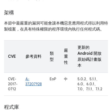
架構
本節中最嚴重的漏洞可能會讓本機惡意應用程式得以利用特
製檔案，在具有特殊權限的程序環境內執行任何程式碼。
更新的
嚴
類
Android 開放
CVE
參考資料
重
型
原始碼計畫版
性
本
CVE-
A-
EoP
中
5.0.2、5.1.1、
2017-
37207928
6.0、6.0.1、
0712
7.0、7.1.1、7.1.2
程式庫