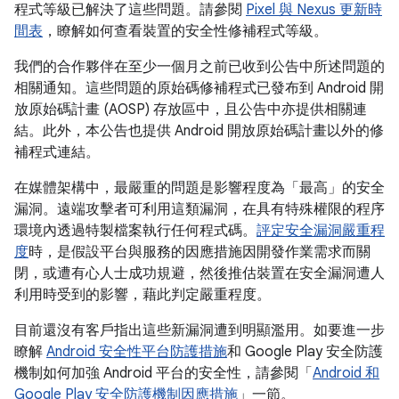
程式等級已解決了這些問題。請參閱
Pixel 與 Nexus 更新時
間表
，瞭解如何查看裝置的安全性修補程式等級。
我們的合作夥伴在至少一個月之前已收到公告中所述問題的
相關通知。這些問題的原始碼修補程式已發布到 Android 開
放原始碼計畫 (AOSP) 存放區中，且公告中亦提供相關連
結。此外，本公告也提供 Android 開放原始碼計畫以外的修
補程式連結。
在媒體架構中，最嚴重的問題是影響程度為「最高」的安全
漏洞。遠端攻擊者可利用這類漏洞，在具有特殊權限的程序
環境內透過特製檔案執行任何程式碼。
評定安全漏洞嚴重程
度
時，是假設平台與服務的因應措施因開發作業需求而關
閉，或遭有心人士成功規避，然後推估裝置在安全漏洞遭人
利用時受到的影響，藉此判定嚴重程度。
目前還沒有客戶指出這些新漏洞遭到明顯濫用。如要進一步
瞭解
Android 安全性平台防護措施
和 Google Play 安全防護
機制如何加強 Android 平台的安全性，請參閱「
Android 和
Google Play 安全防護機制因應措施
」一節。