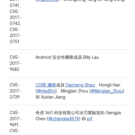
0741、
CVE-
2017-
0742、
CVE-
2017-
0751
CVE-
Android 安全性團隊成員 Billy Lau
2017-
9682
CVE-
C0RE 團隊
成員
Dacheng Shao
、Hongli Han
2017-
(
@HexB1n
)、Mingjian Zhou (
@Mingjian_Zhou
)
0739
和 Xuxian Jiang
CVE-
奇虎 360 科技有限公司冰刃實驗室的 Gengjia
2017-
Chen (
@chengjia4574
) 和
pjf
9691、
CVE-