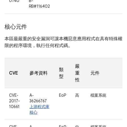
0740
B-
RB#116402
核心元件
本區最嚴重的安全漏洞可讓本機惡意應用程式在具有特殊權
限的程序環境，執行任何程式碼。
嚴
類
CVE
參考資料
重
元件
型
性
CVE-
A-
EoP
高
檔案系統
2017-
36266767
10661
上游程式庫
核心