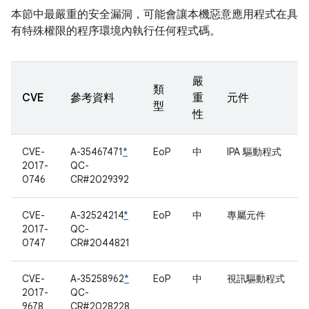
本節中最嚴重的安全漏洞，可能會讓本機惡意應用程式在具
有特殊權限的程序環境內執行任何程式碼。
嚴
類
CVE
參考資料
重
元件
型
性
CVE-
A-35467471
*
EoP
中
IPA 驅動程式
2017-
QC-
0746
CR#2029392
CVE-
A-32524214
*
EoP
中
專屬元件
2017-
QC-
0747
CR#2044821
CVE-
A-35258962
*
EoP
中
視訊驅動程式
2017-
QC-
9678
CR#2028228