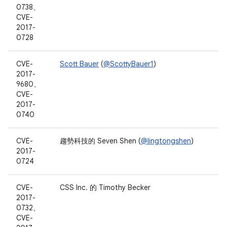
0738、
CVE-
2017-
0728
CVE-
Scott Bauer
(
@ScottyBauer1
)
2017-
9680、
CVE-
2017-
0740
CVE-
趨勢科技的 Seven Shen (
@lingtongshen
)
2017-
0724
CVE-
CSS Inc. 的 Timothy Becker
2017-
0732、
CVE-