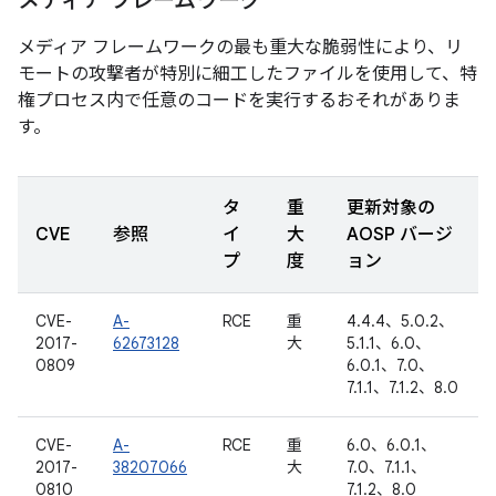
メディア フレームワーク
メディア フレームワークの最も重大な脆弱性により、リ
モートの攻撃者が特別に細工したファイルを使用して、特
権プロセス内で任意のコードを実行するおそれがありま
す。
タ
重
更新対象の
CVE
参照
イ
大
AOSP バージ
プ
度
ョン
CVE-
A-
RCE
重
4.4.4、5.0.2、
2017-
62673128
大
5.1.1、6.0、
0809
6.0.1、7.0、
7.1.1、7.1.2、8.0
CVE-
A-
RCE
重
6.0、6.0.1、
2017-
38207066
大
7.0、7.1.1、
0810
7.1.2、8.0