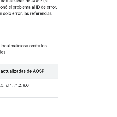
 actualizadas de AOSP (si
onó el problema al ID de error,
 solo error, las referencias
 local maliciosa omita los
les.
 actualizadas de AOSP
.0, 7.1.1, 7.1.2, 8.0