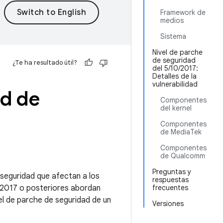
Framework de
medios
Sistema
Nivel de parche
de seguridad
¿Te ha resultado útil?
del 5/10/2017:
Detalles de la
vulnerabilidad
id de
Componentes
del kernel
Componentes
de MediaTek
Componentes
de Qualcomm
Preguntas y
e seguridad que afectan a los
respuestas
e 2017 o posteriores abordan
frecuentes
el de parche de seguridad de un
Versiones