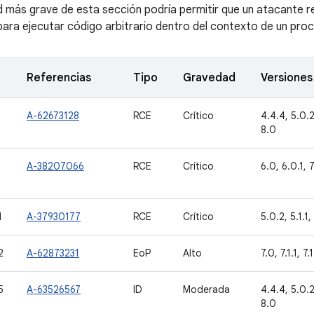
ad más grave de esta sección podría permitir que un atacante 
ara ejecutar código arbitrario dentro del contexto de un proce
Referencias
Tipo
Gravedad
Versiones
A-62673128
RCE
Crítico
4.4.4, 5.0.2,
8.0
A-38207066
RCE
Crítico
6.0, 6.0.1, 7
1
A-37930177
RCE
Crítico
5.0.2, 5.1.1,
2
A-62873231
EoP
Alto
7.0, 7.1.1, 7.
5
A-63526567
ID
Moderada
4.4.4, 5.0.2,
8.0