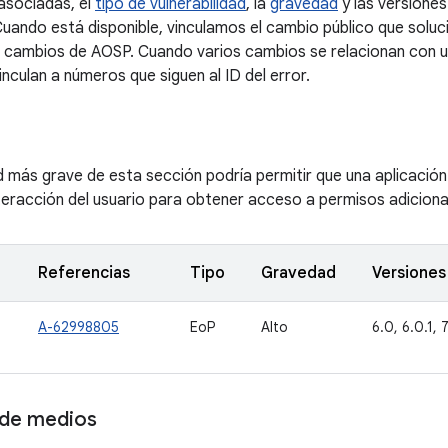
 asociadas, el
tipo de vulnerabilidad
, la
gravedad
y las versiones
uando está disponible, vinculamos el cambio público que soluci
e cambios de AOSP. Cuando varios cambios se relacionan con un
inculan a números que siguen al ID del error.
d más grave de esta sección podría permitir que una aplicación
nteracción del usuario para obtener acceso a permisos adiciona
Referencias
Tipo
Gravedad
Versiones
A-62998805
EoP
Alto
6.0, 6.0.1, 7
de medios