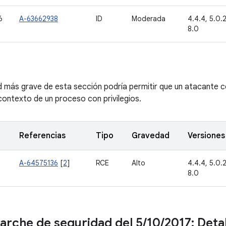
6
A-63662938
ID
Moderada
4.4.4, 5.0.2,
8.0
ad más grave de esta sección podría permitir que un atacante 
 contexto de un proceso con privilegios.
Referencias
Tipo
Gravedad
Versiones
A-64575136
[
2
]
RCE
Alto
4.4.4, 5.0.2,
8.0
parche de seguridad del 5
/
10
/
2017: Detal