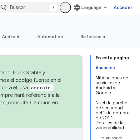
/
Acceder
s Android
Automotive
Referencia
En esta página
Anuncios
mado Trunk Stable y
Mitigaciones de
emos el código fuente en el
servicios de
uir a él, usa
android-
Android y
Google
empre hará referencia a la
ión, consulta
Cambios en
Nivel de parche
de seguridad
del 1 de octubre
de 2017:
Detalles de la
vulnerabilidad
Framework