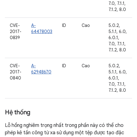
7.0, 7.1.1,
7.1.2, 8.0
CVE-
A-
ID
Cao
5.0.2,
2017-
64478003
5.1.1, 6.0,
0839
6.0.1,
7.0, 7.1.1,
7.1.2, 8.0
CVE-
A-
ID
Cao
5.0.2,
2017-
62948670
5.1.1, 6.0,
0840
6.0.1,
7.0, 7.1.1,
7.1.2, 8.0
Hệ thống
Lỗ hổng nghiêm trọng nhất trong phần này có thể cho
phép kẻ tấn công từ xa sử dụng một tệp được tạo đặc