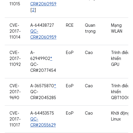
11015
CR#2060959
[
2
]
CVE-
A-64438727
RCE
Quan
Mạng
2017-
QC-
trọng
WLAN
11014
CR#2060959
CVE-
A-
EoP
Cao
Trình điều
2017-
62949902
*
khiển
11092
QC-
GPU
CR#2077454
CVE-
A-36575870
*
EoP
Cao
Trình điều
2017-
QC-
khiển
9690
CR#2045285
QBT1000
CVE-
A-64453575
EoP
Cao
Khởi động
2017-
QC-
Linux
11017
CR#2055629