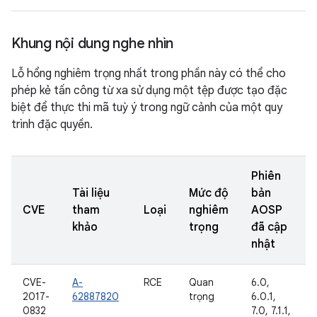
Khung nội dung nghe nhìn
Lỗ hổng nghiêm trọng nhất trong phần này có thể cho
phép kẻ tấn công từ xa sử dụng một tệp được tạo đặc
biệt để thực thi mã tuỳ ý trong ngữ cảnh của một quy
trình đặc quyền.
Phiên
Tài liệu
Mức độ
bản
CVE
tham
Loại
nghiêm
AOSP
khảo
trọng
đã cập
nhật
CVE-
A-
RCE
Quan
6.0,
2017-
62887820
trọng
6.0.1,
0832
7.0, 7.1.1,