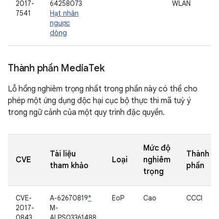
2017-
64258073
WLAN
7541
Hạt nhân
ngược
dòng
Thành phần Media
Tek
Lỗ hổng nghiêm trọng nhất trong phần này có thể cho
phép một ứng dụng độc hại cục bộ thực thi mã tuỳ ý
trong ngữ cảnh của một quy trình đặc quyền.
Mức độ
Tài liệu
Thành
CVE
Loại
nghiêm
tham khảo
phần
trọng
CVE-
A-62670819
*
EoP
Cao
CCCI
2017-
M-
0843
ALPS03361488