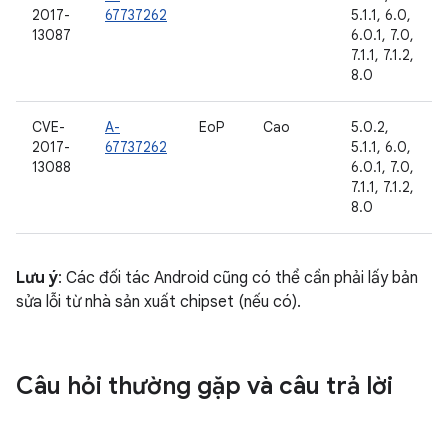
2017-
67737262
5.1.1, 6.0,
13087
6.0.1, 7.0,
7.1.1, 7.1.2,
8.0
CVE-
A-
EoP
Cao
5.0.2,
2017-
67737262
5.1.1, 6.0,
13088
6.0.1, 7.0,
7.1.1, 7.1.2,
8.0
Lưu ý
: Các đối tác Android cũng có thể cần phải lấy bản
sửa lỗi từ nhà sản xuất chipset (nếu có).
Câu hỏi thường gặp và câu trả lời