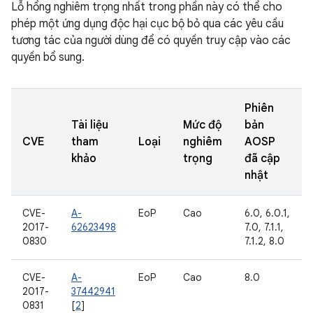
Lỗ hổng nghiêm trọng nhất trong phần này có thể cho
phép một ứng dụng độc hại cục bộ bỏ qua các yêu cầu
tương tác của người dùng để có quyền truy cập vào các
quyền bổ sung.
Phiên
Tài liệu
Mức độ
bản
CVE
tham
Loại
nghiêm
AOSP
khảo
trọng
đã cập
nhật
CVE-
A-
EoP
Cao
6.0, 6.0.1,
2017-
62623498
7.0, 7.1.1,
0830
7.1.2, 8.0
CVE-
A-
EoP
Cao
8.0
2017-
37442941
0831
[
2
]