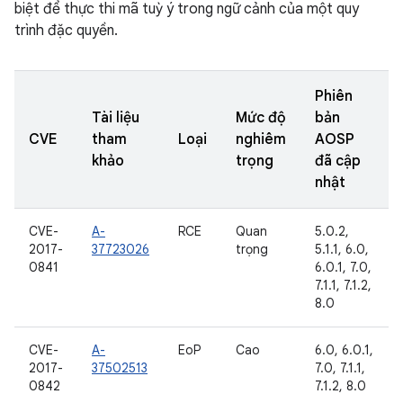
biệt để thực thi mã tuỳ ý trong ngữ cảnh của một quy
trình đặc quyền.
Phiên
Tài liệu
Mức độ
bản
CVE
tham
Loại
nghiêm
AOSP
khảo
trọng
đã cập
nhật
CVE-
A-
RCE
Quan
5.0.2,
2017-
37723026
trọng
5.1.1, 6.0,
0841
6.0.1, 7.0,
7.1.1, 7.1.2,
8.0
CVE-
A-
EoP
Cao
6.0, 6.0.1,
2017-
37502513
7.0, 7.1.1,
0842
7.1.2, 8.0