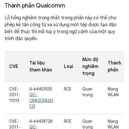
Thành phần Qualcomm
Lỗ hổng nghiêm trọng nhất trong phần này có thể cho
phép kẻ tấn công từ xa sử dụng một tệp được tạo đặc
biệt để thực thi mã tuỳ ý trong ngữ cảnh của một quy
trình đặc quyền.
Mức độ
Tài liệu
Thành
CVE
Loại
nghiêm
tham khảo
phần
trọng
CVE-
A-64453535
RCE
Quan
Mạng
2017-
QC-
trọng
WLAN
11013
CR#2058261
[
2
]
CVE-
A-64438728
RCE
Quan
Mạng
2017-
QC-
trọng
WLAN