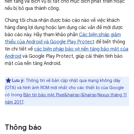
nền tảng và dịch vụ bị tắt cho mục đích phát triển hoặc
nếu bị bỏ qua thành công.
Chúng tôi chưa nhận được báo cáo nào về việc khách
hàng đang lợi dụng hoặc lạm dụng các vấn đề mới được
báo cáo này. Hãy tham khảo phần
Các biện pháp giảm
thiểu của Android và Google Play Protect
để biết thông
tin chi tiết về
các biện pháp bảo vệ nền tảng bảo mật của
Android
và Google Play Protect, giúp cải thiện tính bảo
mật của nền tảng Android.
Lưu ý:
Thông tin về bản cập nhật qua mạng không dây
(OTA) và hình ảnh ROM mới nhất cho các thiết bị của Google
có trong
Bản tin bảo mật Pixel&hairsp;/&hairsp;Nexus tháng 11
năm 2017
.
Thông báo