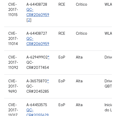
CVE-
A-64438728
RCE
Crítico
WLAN
2017-
QC-
11015
CR#2060959
[
2
]
CVE-
A-64438727
RCE
Crítico
WLAN
2017-
QC-
11014
CR#2060959
CVE-
A-62949902
*
EoP
Alta
Driver
2017-
QC-
11092
CR#2077454
CVE-
A-36575870
*
EoP
Alta
Driver
2017-
QC-
QBT1
9690
CR#2045285
CVE-
A-64453575
EoP
Alta
Inicial
2017-
QC-
do Lin
11017
CR#2055629