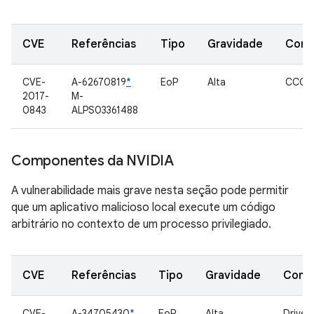
CVE
Referências
Tipo
Gravidade
Comp
CVE-
A-62670819
*
EoP
Alta
CCCI
2017-
M-
0843
ALPS03361488
Componentes da NVIDIA
A vulnerabilidade mais grave nesta seção pode permitir
que um aplicativo malicioso local execute um código
arbitrário no contexto de um processo privilegiado.
CVE
Referências
Tipo
Gravidade
Comp
CVE-
A-34705430
*
EoP
Alta
Driver