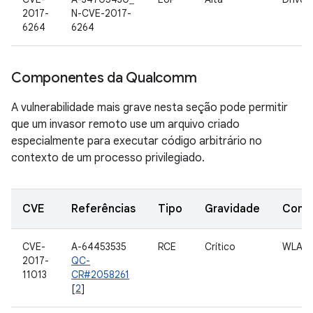
2017-
N-CVE-2017-
6264
6264
Componentes da Qualcomm
A vulnerabilidade mais grave nesta seção pode permitir
que um invasor remoto use um arquivo criado
especialmente para executar código arbitrário no
contexto de um processo privilegiado.
CVE
Referências
Tipo
Gravidade
Comp
CVE-
A-64453535
RCE
Crítico
WLAN
2017-
QC-
11013
CR#2058261
[
2
]