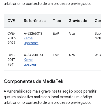
arbitrário no contexto de um processo privilegiado.
CVE
Referências
Tipo
Gravidade
Comp
CVE-
A-62265013
EoP
Alta
Subsi
2017-
Kernel
rede
9077
upstream
CVE-
A-64258073
EoP
Alta
WLAN
2017-
Kernel
7541
upstream
Componentes da Media
Tek
A vulnerabilidade mais grave nesta seção pode permitir
que um aplicativo malicioso local execute um código
arbitrário no contexto de um processo privilegiado.