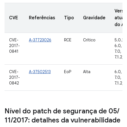
Versõ
CVE
Referências
Tipo
Gravidade
atual
do A
CVE-
A-37723026
RCE
Crítico
5.0.2, 
2017-
6.0, 6.
0841
7.0, 7.1
7.1.2, 
CVE-
A-37502513
EoP
Alta
6.0, 6.
2017-
7.0, 7.1
0842
7.1.2, 
Nível do patch de segurança de 05
/
11
/
2017: detalhes da vulnerabilidade