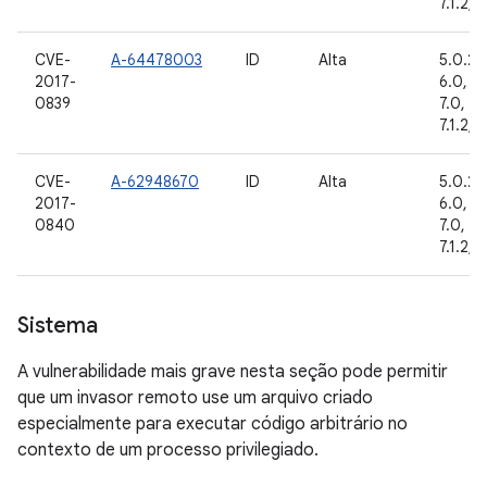
7.1.2, 
CVE-
A-64478003
ID
Alta
5.0.2, 
2017-
6.0, 6.
0839
7.0, 7.1
7.1.2, 
CVE-
A-62948670
ID
Alta
5.0.2, 
2017-
6.0, 6.
0840
7.0, 7.1
7.1.2, 
Sistema
A vulnerabilidade mais grave nesta seção pode permitir
que um invasor remoto use um arquivo criado
especialmente para executar código arbitrário no
contexto de um processo privilegiado.