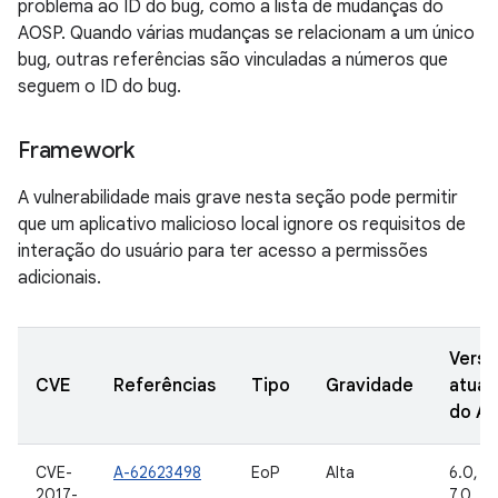
problema ao ID do bug, como a lista de mudanças do
AOSP. Quando várias mudanças se relacionam a um único
bug, outras referências são vinculadas a números que
seguem o ID do bug.
Framework
A vulnerabilidade mais grave nesta seção pode permitir
que um aplicativo malicioso local ignore os requisitos de
interação do usuário para ter acesso a permissões
adicionais.
Versõ
CVE
Referências
Tipo
Gravidade
atual
do A
CVE-
A-62623498
EoP
Alta
6.0, 6.
2017-
7.0, 7.1