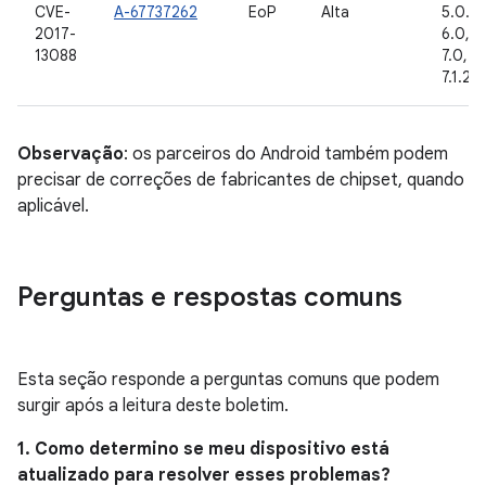
CVE-
A-67737262
EoP
Alta
5.0.2, 
2017-
6.0, 6
13088
7.0, 7.1
7.1.2, 
Observação
: os parceiros do Android também podem
precisar de correções de fabricantes de chipset, quando
aplicável.
Perguntas e respostas comuns
Esta seção responde a perguntas comuns que podem
surgir após a leitura deste boletim.
1. Como determino se meu dispositivo está
atualizado para resolver esses problemas?