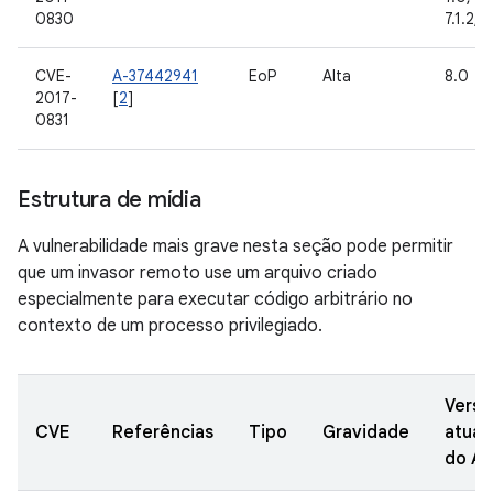
0830
7.1.2, 
CVE-
A-37442941
EoP
Alta
8.0
2017-
[
2
]
0831
Estrutura de mídia
A vulnerabilidade mais grave nesta seção pode permitir
que um invasor remoto use um arquivo criado
especialmente para executar código arbitrário no
contexto de um processo privilegiado.
Versõ
CVE
Referências
Tipo
Gravidade
atual
do A