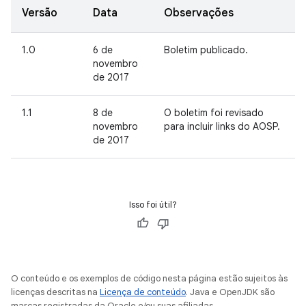
Versão
Data
Observações
1.0
6 de
Boletim publicado.
novembro
de 2017
1.1
8 de
O boletim foi revisado
novembro
para incluir links do AOSP.
de 2017
Isso foi útil?
O conteúdo e os exemplos de código nesta página estão sujeitos às
licenças descritas na
Licença de conteúdo
. Java e OpenJDK são
marcas registradas da Oracle e/ou suas afiliadas.