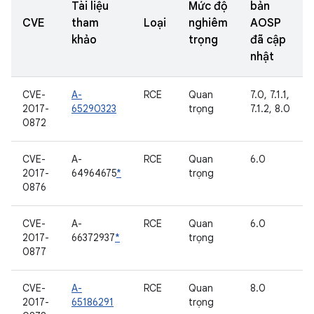
Tài liệu
Mức độ
bản
CVE
tham
Loại
nghiêm
AOSP
khảo
trọng
đã cập
nhật
CVE-
A-
RCE
Quan
7.0, 7.1.1,
2017-
65290323
trọng
7.1.2, 8.0
0872
CVE-
A-
RCE
Quan
6.0
2017-
64964675
*
trọng
0876
CVE-
A-
RCE
Quan
6.0
2017-
66372937
*
trọng
0877
CVE-
A-
RCE
Quan
8.0
2017-
65186291
trọng