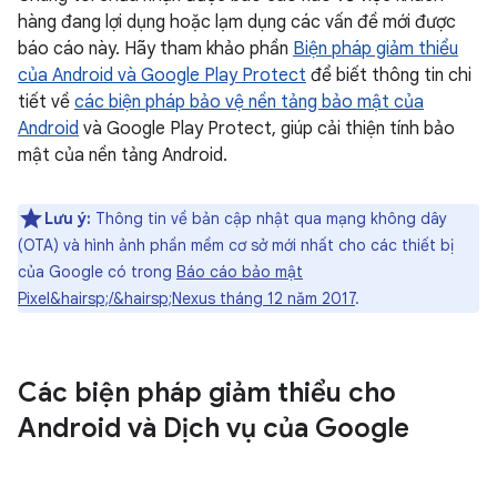
hàng đang lợi dụng hoặc lạm dụng các vấn đề mới được
báo cáo này. Hãy tham khảo phần
Biện pháp giảm thiểu
của Android và Google Play Protect
để biết thông tin chi
tiết về
các biện pháp bảo vệ nền tảng bảo mật của
Android
và Google Play Protect, giúp cải thiện tính bảo
mật của nền tảng Android.
Lưu ý:
Thông tin về bản cập nhật qua mạng không dây
(OTA) và hình ảnh phần mềm cơ sở mới nhất cho các thiết bị
của Google có trong
Báo cáo bảo mật
Pixel&hairsp;/&hairsp;Nexus tháng 12 năm 2017
.
Các biện pháp giảm thiểu cho
Android và Dịch vụ của Google