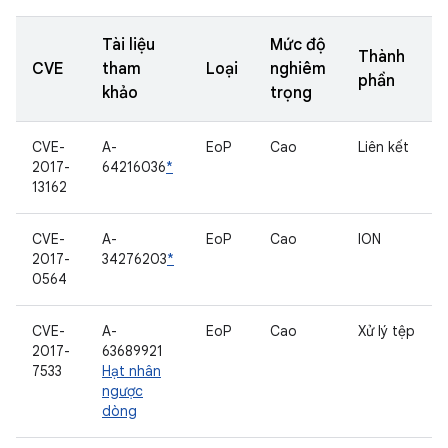
Tài liệu
Mức độ
Thành
CVE
tham
Loại
nghiêm
phần
khảo
trọng
CVE-
A-
EoP
Cao
Liên kết
2017-
64216036
*
13162
CVE-
A-
EoP
Cao
ION
2017-
34276203
*
0564
CVE-
A-
EoP
Cao
Xử lý tệp
2017-
63689921
7533
Hạt nhân
ngược
dòng