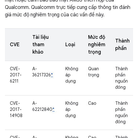
mật hoặc cảnh báo bảo mật AMSS thích hợp của
Qualcomm. Qualcomm trực tiếp cung cấp thông tin đánh
giá mức độ nghiêm trọng của các vấn đề này.
Tài liệu
Mức độ
Thành
CVE
tham
Loại
nghiêm
phần
khảo
trọng
CVE-
A-
Không
Quan
Thành
2017-
36217326
*
áp
trọng
phần
6211
dụng
nguồn
đóng
CVE-
A-
Không
Cao
Thành
2017-
62212840
*
áp
phần
14908
dụng
nguồn
đóng
CVE-
A-
Không
Cao
Thành