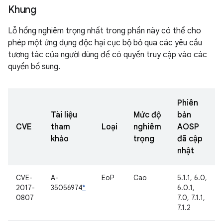
Khung
Lỗ hổng nghiêm trọng nhất trong phần này có thể cho
phép một ứng dụng độc hại cục bộ bỏ qua các yêu cầu
tương tác của người dùng để có quyền truy cập vào các
quyền bổ sung.
Phiên
Tài liệu
Mức độ
bản
CVE
tham
Loại
nghiêm
AOSP
khảo
trọng
đã cập
nhật
CVE-
A-
EoP
Cao
5.1.1, 6.0,
2017-
35056974
*
6.0.1,
0807
7.0, 7.1.1,
7.1.2