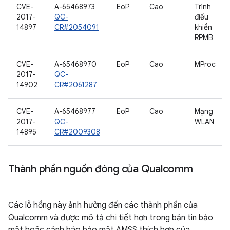
CVE-
A-65468973
EoP
Cao
Trình
2017-
QC-
điều
14897
CR#2054091
khiển
RPMB
CVE-
A-65468970
EoP
Cao
MProc
2017-
QC-
14902
CR#2061287
CVE-
A-65468977
EoP
Cao
Mạng
2017-
QC-
WLAN
14895
CR#2009308
Thành phần nguồn đóng của Qualcomm
Các lỗ hổng này ảnh hưởng đến các thành phần của
Qualcomm và được mô tả chi tiết hơn trong bản tin bảo