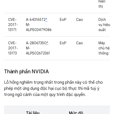
hiển
thị
CVE-
A-64316572
*
EoP
Cao
Dịch
2017-
M-
vụ hiệu
13171
ALPS03479086
suất
CVE-
A-28067350
*
EoP
Cao
Máy
2017-
M-
chủ hệ
13173
ALPS02672361
thống
Thành phần NVIDIA
Lỗ hổng nghiêm trọng nhất trong phần này có thể cho
phép một ứng dụng độc hại cục bộ thực thi mã tuỳ ý
trong ngữ cảnh của một quy trình đặc quyền.
Tài liệu
Mức độ