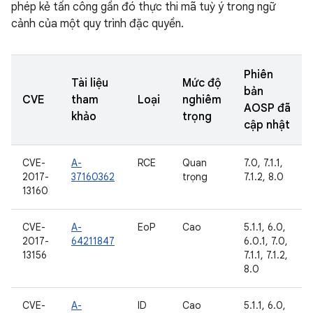
phép kẻ tấn công gần đó thực thi mã tuỳ ý trong ngữ
cảnh của một quy trình đặc quyền.
Phiên
Tài liệu
Mức độ
bản
CVE
tham
Loại
nghiêm
AOSP đã
khảo
trọng
cập nhật
CVE-
A-
RCE
Quan
7.0, 7.1.1,
2017-
37160362
trọng
7.1.2, 8.0
13160
CVE-
A-
EoP
Cao
5.1.1, 6.0,
2017-
64211847
6.0.1, 7.0,
13156
7.1.1, 7.1.2,
8.0
CVE-
A-
ID
Cao
5.1.1, 6.0,