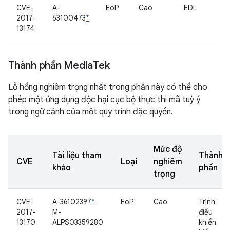
CVE-
A-
EoP
Cao
EDL
2017-
63100473
*
13174
Thành phần Media
Tek
Lỗ hổng nghiêm trọng nhất trong phần này có thể cho
phép một ứng dụng độc hại cục bộ thực thi mã tuỳ ý
trong ngữ cảnh của một quy trình đặc quyền.
Mức độ
Tài liệu tham
Thành
CVE
Loại
nghiêm
khảo
phần
trọng
CVE-
A-36102397
*
EoP
Cao
Trình
2017-
M-
điều
13170
ALPS03359280
khiển