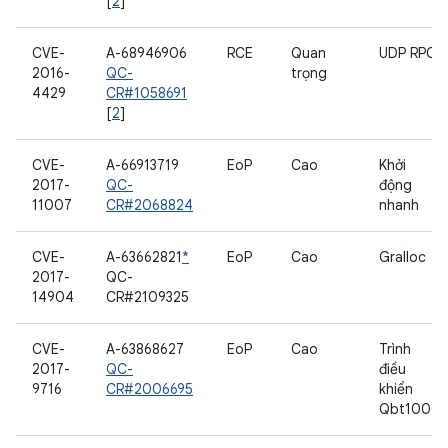
[
2
]
CVE-
A-68946906
RCE
Quan
UDP RPC
2016-
QC-
trọng
4429
CR#1058691
[
2
]
CVE-
A-66913719
EoP
Cao
Khởi
2017-
QC-
động
11007
CR#2068824
nhanh
CVE-
A-63662821
*
EoP
Cao
Gralloc
2017-
QC-
14904
CR#2109325
CVE-
A-63868627
EoP
Cao
Trình
2017-
QC-
điều
9716
CR#2006695
khiển
Qbt1000