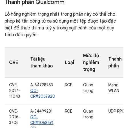
Thành phần Qualcomm
Lỗ hổng nghiêm trọng nhất trong phần này có thể cho
phép kẻ tấn công từ xa sử dụng một tệp được tạo đặc
biệt để thực thi mã tuỳ ý trong ngữ cảnh của một quy
trình đặc quyền.
Mức độ
Tài liệu
Thành
CVE
Loại
nghiêm
tham khảo
phần
trọng
CVE-
A-64728953
RCE
Quan
Mạng
2017-
QC-
trọng
WLAN
11043
CR#2067820
CVE-
A-34499281
RCE
Quan
UDP RPC
2016-
QC-
trọng
3706
CR#1058691