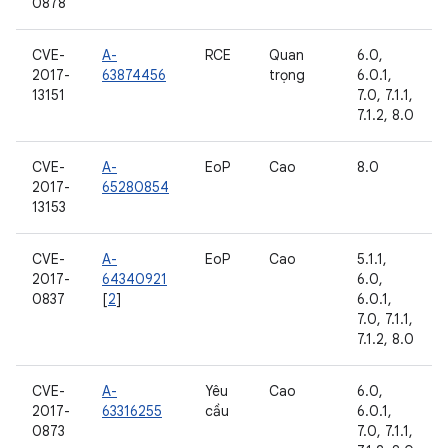
0878
CVE-
A-
RCE
Quan
6.0,
2017-
63874456
trọng
6.0.1,
13151
7.0, 7.1.1,
7.1.2, 8.0
CVE-
A-
EoP
Cao
8.0
2017-
65280854
13153
CVE-
A-
EoP
Cao
5.1.1,
2017-
64340921
6.0,
0837
[
2
]
6.0.1,
7.0, 7.1.1,
7.1.2, 8.0
CVE-
A-
Yêu
Cao
6.0,
2017-
63316255
cầu
6.0.1,
0873
7.0, 7.1.1,