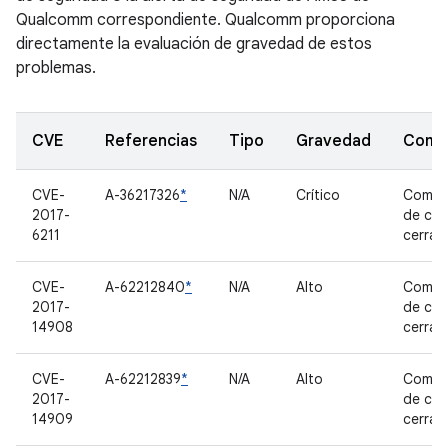
Qualcomm correspondiente. Qualcomm proporciona
directamente la evaluación de gravedad de estos
problemas.
CVE
Referencias
Tipo
Gravedad
Comp
CVE-
A-36217326
*
N/A
Crítico
Compo
2017-
de có
6211
cerrad
CVE-
A-62212840
*
N/A
Alto
Compo
2017-
de có
14908
cerrad
CVE-
A-62212839
*
N/A
Alto
Compo
2017-
de có
14909
cerrad