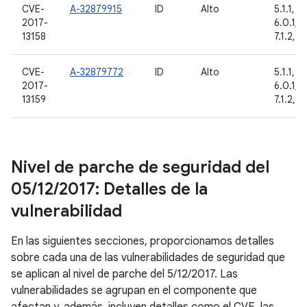
CVE-
A-32879915
ID
Alto
5.1.1, 6
2017-
6.0.1, 7.
13158
7.1.2, 8
CVE-
A-32879772
ID
Alto
5.1.1, 6
2017-
6.0.1, 7.
13159
7.1.2, 8
Nivel de parche de seguridad del
05
/
12
/
2017: Detalles de la
vulnerabilidad
En las siguientes secciones, proporcionamos detalles
sobre cada una de las vulnerabilidades de seguridad que
se aplican al nivel de parche del 5/12/2017. Las
vulnerabilidades se agrupan en el componente que