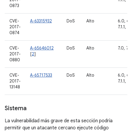
0873
CVE-
A-63315932
DoS
Alto
6.0, 6.0
2017-
7.1.1, 7.
0874
CVE-
A-65646012
DoS
Alto
7.0, 7.1.
2017-
[
2
]
0880
CVE-
A-65717533
DoS
Alto
6.0, 6.0
2017-
7.1.1, 7.
13148
Sistema
La vulnerabilidad más grave de esta sección podría
permitir que un atacante cercano ejecute código