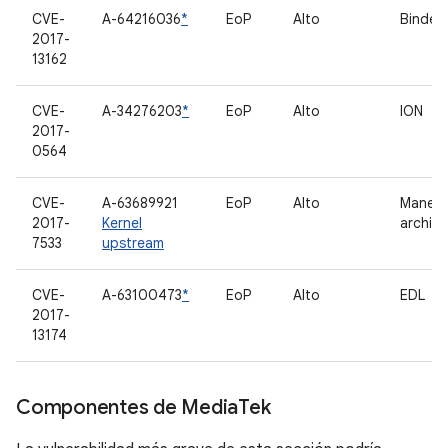
CVE-
A-64216036
*
EoP
Alto
Binder
2017-
13162
CVE-
A-34276203
*
EoP
Alto
ION
2017-
0564
CVE-
A-63689921
EoP
Alto
Manejo
2017-
Kernel
archiv
7533
upstream
CVE-
A-63100473
*
EoP
Alto
EDL
2017-
13174
Componentes de Media
Tek