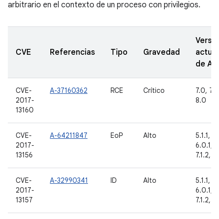
arbitrario en el contexto de un proceso con privilegios.
Versi
CVE
Referencias
Tipo
Gravedad
actual
de A
CVE-
A-37160362
RCE
Crítico
7.0, 7.1.
2017-
8.0
13160
CVE-
A-64211847
EoP
Alto
5.1.1, 6
2017-
6.0.1, 7.
13156
7.1.2, 8
CVE-
A-32990341
ID
Alto
5.1.1, 6
2017-
6.0.1, 7.
13157
7.1.2, 8