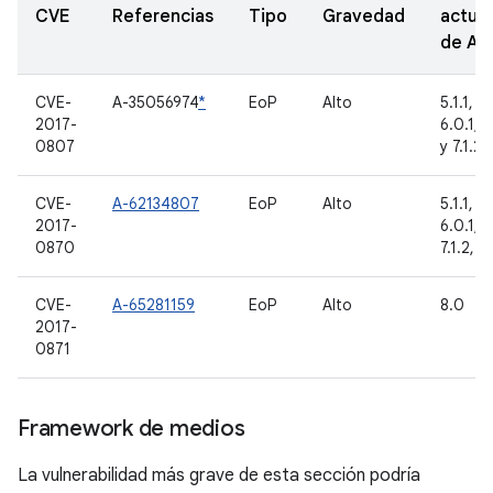
CVE
Referencias
Tipo
Gravedad
actual
de A
CVE-
A-35056974
*
EoP
Alto
5.1.1, 6
2017-
6.0.1, 7
0807
y 7.1.2
CVE-
A-62134807
EoP
Alto
5.1.1, 6
2017-
6.0.1, 7.
0870
7.1.2, 8
CVE-
A-65281159
EoP
Alto
8.0
2017-
0871
Framework de medios
La vulnerabilidad más grave de esta sección podría