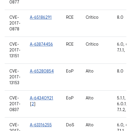
0877
CVE-
A-65186291
RCE
Crítico
8.0
2017-
0878
CVE-
A-63874456
RCE
Crítico
6.0, 6.0
2017-
7.1.1, 7.
13151
CVE-
A-65280854
EoP
Alto
8.0
2017-
13153
CVE-
A-64340921
EoP
Alto
5.1.1, 6
2017-
[
2
]
6.0.1, 7.
0837
7.1.2, 8
CVE-
A-63316255
DoS
Alto
6.0, 6.0
2017-
7.1.1, 7.