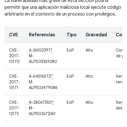
La vulnerabilidad más grave de esta sección podría
permitir que una aplicación maliciosa local ejecute código
arbitrario en el contexto de un proceso con privilegios.
CVE
Referencias
Tipo
Gravedad
Com
CVE-
A-36102397
*
EoP
Alto
Contr
2017-
M-
de pa
13170
ALPS03359280
CVE-
A-64316572
*
EoP
Alto
Servi
2017-
M-
rendi
13171
ALPS03479086
CVE-
A-28067350
*
EoP
Alto
Servi
2017-
M-
siste
13173
ALPS02672361