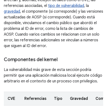
afectan y, además, incluyen detalles como el CVE, las
referencias asociadas, el
tipo de vulnerabilidad
, la
gravedad
, el componente (si corresponde) y las versiones
actualizadas de AOSP (si corresponde). Cuando está
disponible, vinculamos el cambio público que abordó el
problema al ID de error, como la lista de cambios de
AOSP. Cuando varios cambios se relacionan con un solo
error, las referencias adicionales se vinculan a números
que siguen al ID del error.
Componentes del kernel
La vulnerabilidad más grave de esta sección podría
permitir que una aplicación maliciosa local ejecute código
arbitrario en el contexto de un proceso con privilegios.
CVE
Referencias
Tipo
Gravedad
Comp