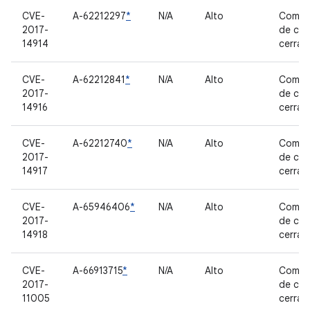
CVE-
A-62212297
*
N/A
Alto
Compo
2017-
de có
14914
cerrad
CVE-
A-62212841
*
N/A
Alto
Compo
2017-
de có
14916
cerrad
CVE-
A-62212740
*
N/A
Alto
Compo
2017-
de có
14917
cerrad
CVE-
A-65946406
*
N/A
Alto
Compo
2017-
de có
14918
cerrad
CVE-
A-66913715
*
N/A
Alto
Compo
2017-
de có
11005
cerrad