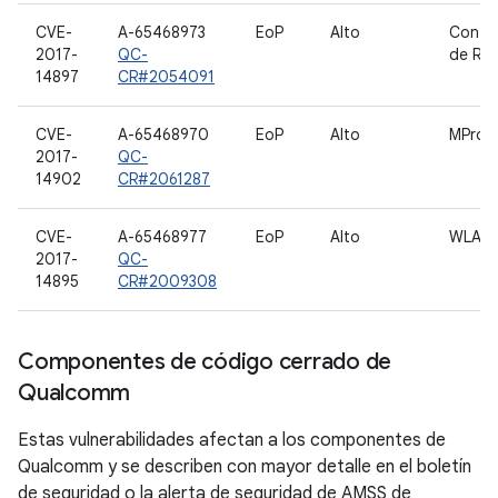
CVE-
A-65468973
EoP
Alto
Contr
2017-
QC-
de RP
14897
CR#2054091
CVE-
A-65468970
EoP
Alto
MProc
2017-
QC-
14902
CR#2061287
CVE-
A-65468977
EoP
Alto
WLAN
2017-
QC-
14895
CR#2009308
Componentes de código cerrado de
Qualcomm
Estas vulnerabilidades afectan a los componentes de
Qualcomm y se describen con mayor detalle en el boletín
de seguridad o la alerta de seguridad de AMSS de