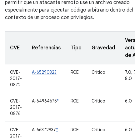
permitir que un atacante remoto use un archivo creado
especialmente para ejecutar código arbitrario dentro del
contexto de un proceso con privilegios.
Versi
CVE
Referencias
Tipo
Gravedad
actual
de A
CVE-
A-65290323
RCE
Crítico
7.0, 7.1.
2017-
8.0
0872
CVE-
A-64964675
*
RCE
Crítico
6.0
2017-
0876
CVE-
A-66372937
*
RCE
Crítico
6.0
2017-