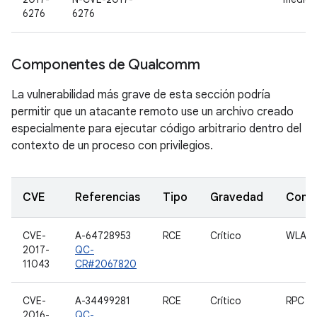
6276
6276
Componentes de Qualcomm
La vulnerabilidad más grave de esta sección podría
permitir que un atacante remoto use un archivo creado
especialmente para ejecutar código arbitrario dentro del
contexto de un proceso con privilegios.
CVE
Referencias
Tipo
Gravedad
Comp
CVE-
A-64728953
RCE
Crítico
WLAN
2017-
QC-
11043
CR#2067820
CVE-
A-34499281
RCE
Crítico
RPC d
2016-
QC-