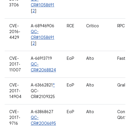
3706
CR#1058691
[
2
]
CVE-
A-68946906
RCE
Crítico
RPC d
2016-
QC-
4429
CR#1058691
[
2
]
CVE-
A-66913719
EoP
Alto
Fastb
2017-
QC-
11007
CR#2068824
CVE-
A-63662821
*
EoP
Alto
Grallo
2017-
QC-
14904
CR#2109325
CVE-
A-63868627
EoP
Alto
Contr
2017-
QC-
Qbt1
9716
CR#2006695