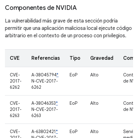
Componentes de NVIDIA
La vulnerabilidad más grave de esta sección podría
permitir que una aplicación maliciosa local ejecute código
arbitrario en el contexto de un proceso con privilegios.
CVE
Referencias
Tipo
Gravedad
Comp
CVE-
A-38045794
*
EoP
Alto
Contro
2017-
N-CVE-2017-
de NVI
6262
6262
CVE-
A-38046353
*
EoP
Alto
Contro
2017-
N-CVE-2017-
de NVI
6263
6263
CVE-
A-63802421
*
EoP
Alto
Servid
2017-
N-CVE-2017-
medios