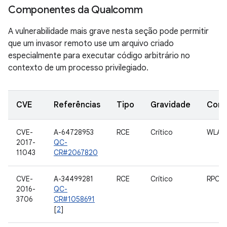
Componentes da Qualcomm
A vulnerabilidade mais grave nesta seção pode permitir
que um invasor remoto use um arquivo criado
especialmente para executar código arbitrário no
contexto de um processo privilegiado.
CVE
Referências
Tipo
Gravidade
Com
CVE-
A-64728953
RCE
Crítico
WLAN
2017-
QC-
11043
CR#2067820
CVE-
A-34499281
RCE
Crítico
RPC 
2016-
QC-
3706
CR#1058691
[
2
]