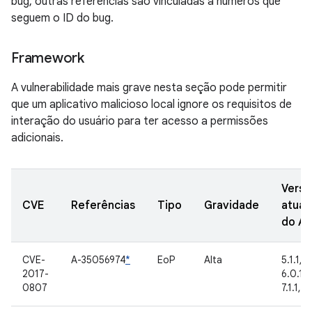
bug, outras referências são vinculadas a números que
seguem o ID do bug.
Framework
A vulnerabilidade mais grave nesta seção pode permitir
que um aplicativo malicioso local ignore os requisitos de
interação do usuário para ter acesso a permissões
adicionais.
Versõ
CVE
Referências
Tipo
Gravidade
atual
do A
CVE-
A-35056974
*
EoP
Alta
5.1.1, 6
2017-
6.0.1, 
0807
7.1.1, 7