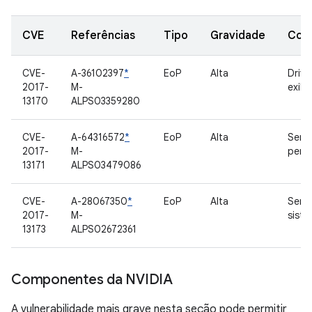
CVE
Referências
Tipo
Gravidade
Com
CVE-
A-36102397
*
EoP
Alta
Drive
2017-
M-
exibi
13170
ALPS03359280
CVE-
A-64316572
*
EoP
Alta
Servi
2017-
M-
perf
13171
ALPS03479086
CVE-
A-28067350
*
EoP
Alta
Servi
2017-
M-
sist
13173
ALPS02672361
Componentes da NVIDIA
A vulnerabilidade mais grave nesta seção pode permitir