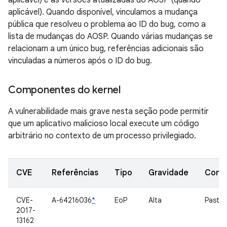
aplicável) e as versões atualizadas do AOSP (quando
aplicável). Quando disponível, vinculamos a mudança
pública que resolveu o problema ao ID do bug, como a
lista de mudanças do AOSP. Quando várias mudanças se
relacionam a um único bug, referências adicionais são
vinculadas a números após o ID do bug.
Componentes do kernel
A vulnerabilidade mais grave nesta seção pode permitir
que um aplicativo malicioso local execute um código
arbitrário no contexto de um processo privilegiado.
CVE
Referências
Tipo
Gravidade
Comp
CVE-
A-64216036
*
EoP
Alta
Pasta
2017-
13162