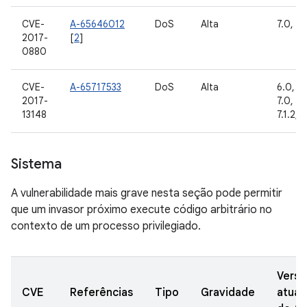
CVE-
A-65646012
DoS
Alta
7.0, 7.1
2017-
[
2
]
0880
CVE-
A-65717533
DoS
Alta
6.0, 6.
2017-
7.0, 7.1
13148
7.1.2, 
Sistema
A vulnerabilidade mais grave nesta seção pode permitir
que um invasor próximo execute código arbitrário no
contexto de um processo privilegiado.
Versõ
CVE
Referências
Tipo
Gravidade
atual