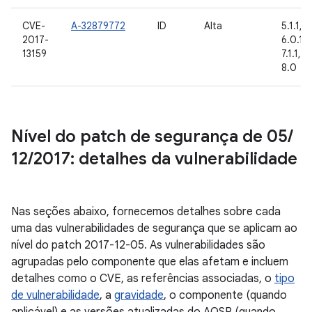
CVE-
A-32879772
ID
Alta
5.1.1, 6
2017-
6.0.1, 
13159
7.1.1, 7.
8.0
Nível do patch de segurança de 05
/
12
/
2017: detalhes da vulnerabilidade
Nas seções abaixo, fornecemos detalhes sobre cada
uma das vulnerabilidades de segurança que se aplicam ao
nível do patch 2017-12-05. As vulnerabilidades são
agrupadas pelo componente que elas afetam e incluem
detalhes como o CVE, as referências associadas, o
tipo
de vulnerabilidade
, a
gravidade
, o componente (quando