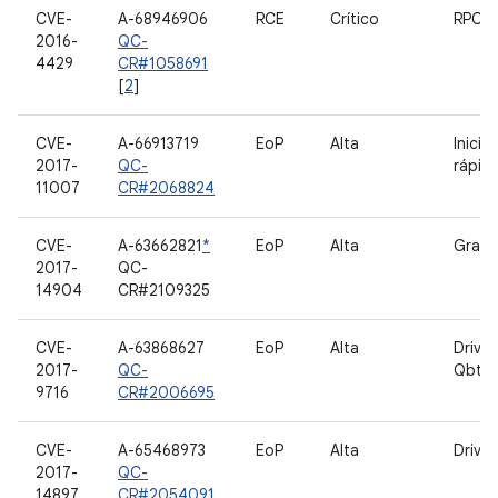
CVE-
A-68946906
RCE
Crítico
RPC 
2016-
QC-
4429
CR#1058691
[
2
]
CVE-
A-66913719
EoP
Alta
Inicia
2017-
QC-
rápid
11007
CR#2068824
CVE-
A-63662821
*
EoP
Alta
Grall
2017-
QC-
14904
CR#2109325
CVE-
A-63868627
EoP
Alta
Driver
2017-
QC-
Qbt1
9716
CR#2006695
CVE-
A-65468973
EoP
Alta
Drive
2017-
QC-
14897
CR#2054091