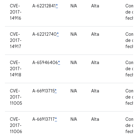
CVE-
A-62212841
*
N/A
Alta
Comp
2017-
de có
14916
fecha
CVE-
A-62212740
*
N/A
Alta
Comp
2017-
de có
14917
fecha
CVE-
A-65946406
*
N/A
Alta
Comp
2017-
de có
14918
fecha
CVE-
A-66913715
*
N/A
Alta
Comp
2017-
de có
11005
fecha
CVE-
A-66913717
*
N/A
Alta
Comp
2017-
de có
11006
fecha