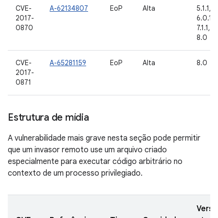
CVE-
A-62134807
EoP
Alta
5.1.1, 6
2017-
6.0.1, 
0870
7.1.1, 7.
8.0
CVE-
A-65281159
EoP
Alta
8.0
2017-
0871
Estrutura de mídia
A vulnerabilidade mais grave nesta seção pode permitir
que um invasor remoto use um arquivo criado
especialmente para executar código arbitrário no
contexto de um processo privilegiado.
Versõ