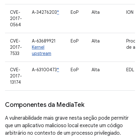
CVE-
A-34276203
*
EoP
Alta
ION
2017-
0564
CVE-
A-63689921
EoP
Alta
Proce
2017-
Kernel
de arq
7533
upstream
CVE-
A-63100473
*
EoP
Alta
EDL
2017-
13174
Componentes da Media
Tek
A vulnerabilidade mais grave nesta seção pode permitir
que um aplicativo malicioso local execute um código
arbitrário no contexto de um processo privilegiado.