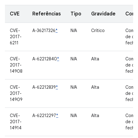
CVE
Referências
Tipo
Gravidade
Comp
CVE-
A-36217326
*
N/A
Crítico
Comp
2017-
de có
6211
fecha
CVE-
A-62212840
*
N/A
Alta
Comp
2017-
de có
14908
fecha
CVE-
A-62212839
*
N/A
Alta
Comp
2017-
de có
14909
fecha
CVE-
A-62212297
*
N/A
Alta
Comp
2017-
de có
14914
fecha