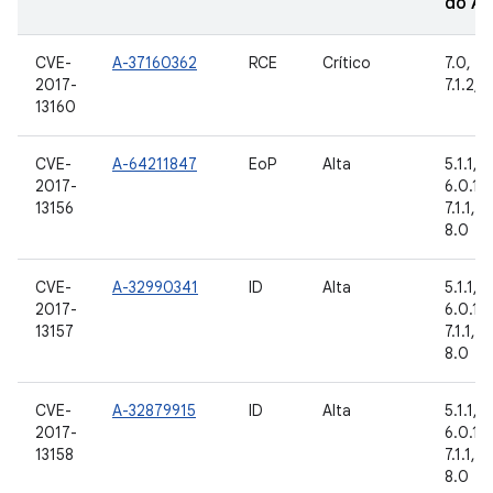
do A
CVE-
A-37160362
RCE
Crítico
7.0, 7.1
2017-
7.1.2, 
13160
CVE-
A-64211847
EoP
Alta
5.1.1, 6
2017-
6.0.1, 
13156
7.1.1, 7.
8.0
CVE-
A-32990341
ID
Alta
5.1.1, 6
2017-
6.0.1, 
13157
7.1.1, 7.
8.0
CVE-
A-32879915
ID
Alta
5.1.1, 6
2017-
6.0.1, 
13158
7.1.1, 7.
8.0