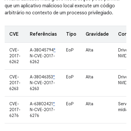
que um aplicativo malicioso local execute um código
arbitrário no contexto de um processo privilegiado.
CVE
Referências
Tipo
Gravidade
Comp
CVE-
A-38045794
*
EoP
Alta
Driver
2017-
N-CVE-2017-
NVIDIA
6262
6262
CVE-
A-38046353
*
EoP
Alta
Driver
2017-
N-CVE-2017-
NVIDIA
6263
6263
CVE-
A-63802421
*
EoP
Alta
Servid
2017-
N-CVE-2017-
mídia
6276
6276