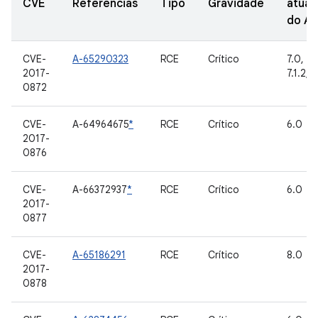
CVE
Referências
Tipo
Gravidade
atual
do A
CVE-
A-65290323
RCE
Crítico
7.0, 7.1
2017-
7.1.2, 
0872
CVE-
A-64964675
*
RCE
Crítico
6.0
2017-
0876
CVE-
A-66372937
*
RCE
Crítico
6.0
2017-
0877
CVE-
A-65186291
RCE
Crítico
8.0
2017-
0878