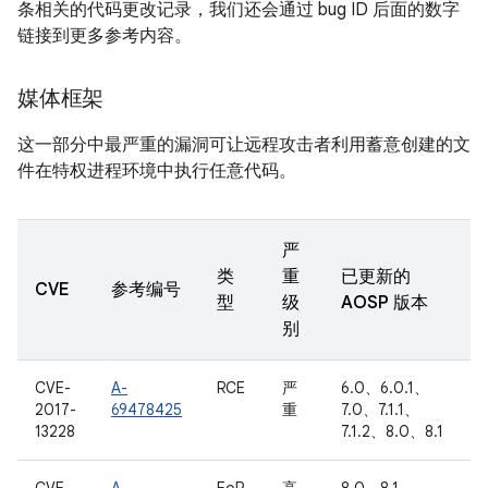
条相关的代码更改记录，我们还会通过 bug ID 后面的数字
链接到更多参考内容。
媒体框架
这一部分中最严重的漏洞可让远程攻击者利用蓄意创建的文
件在特权进程环境中执行任意代码。
严
类
重
已更新的
CVE
参考编号
型
级
AOSP 版本
别
CVE-
A-
RCE
严
6.0、6.0.1、
2017-
69478425
重
7.0、7.1.1、
13228
7.1.2、8.0、8.1