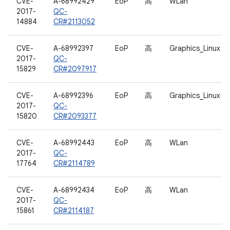
CVE-
A-68992429
EoP
高
WLan
2017-
QC-
14884
CR#2113052
CVE-
A-68992397
EoP
高
Graphics_Linux
2017-
QC-
15829
CR#2097917
CVE-
A-68992396
EoP
高
Graphics_Linux
2017-
QC-
15820
CR#2093377
CVE-
A-68992443
EoP
高
WLan
2017-
QC-
17764
CR#2114789
CVE-
A-68992434
EoP
高
WLan
2017-
QC-
15861
CR#2114187