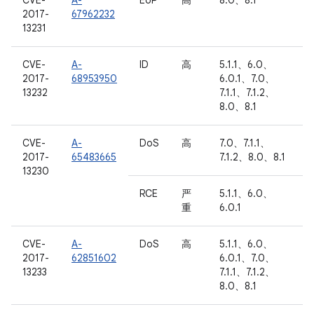
CVE-
A-
EoP
高
8.0、8.1
2017-
67962232
13231
CVE-
A-
ID
高
5.1.1、6.0、
2017-
68953950
6.0.1、7.0、
13232
7.1.1、7.1.2、
8.0、8.1
CVE-
A-
DoS
高
7.0、7.1.1、
2017-
65483665
7.1.2、8.0、8.1
13230
RCE
严
5.1.1、6.0、
重
6.0.1
CVE-
A-
DoS
高
5.1.1、6.0、
2017-
62851602
6.0.1、7.0、
13233
7.1.1、7.1.2、
8.0、8.1