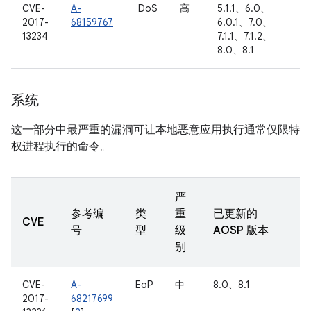
CVE-
A-
DoS
高
5.1.1、6.0、
2017-
68159767
6.0.1、7.0、
13234
7.1.1、7.1.2、
8.0、8.1
系统
这一部分中最严重的漏洞可让本地恶意应用执行通常仅限特
权进程执行的命令。
严
参考编
类
重
已更新的
CVE
号
型
级
AOSP 版本
别
CVE-
A-
EoP
中
8.0、8.1
2017-
68217699