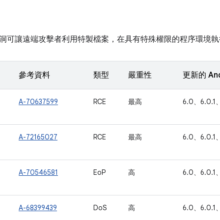
洞可讓遠端攻擊者利用特製檔案，在具有特殊權限的程序環境執
參考資料
類型
嚴重性
更新的 An
A-70637599
RCE
最高
6.0、6.0.1、
A-72165027
RCE
最高
6.0、6.0.1、
A-70546581
EoP
高
6.0、6.0.1、
A-68399439
DoS
高
6.0、6.0.1、