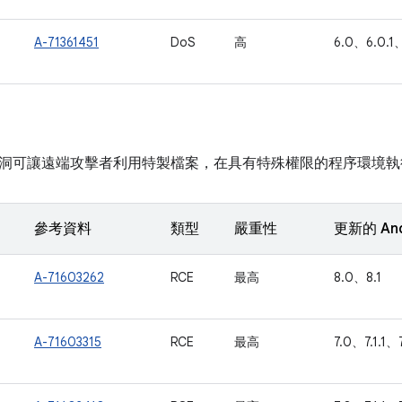
A-71361451
DoS
高
6.0、6.0.1、
洞可讓遠端攻擊者利用特製檔案，在具有特殊權限的程序環境執
參考資料
類型
嚴重性
更新的 An
A-71603262
RCE
最高
8.0、8.1
A-71603315
RCE
最高
7.0、7.1.1、