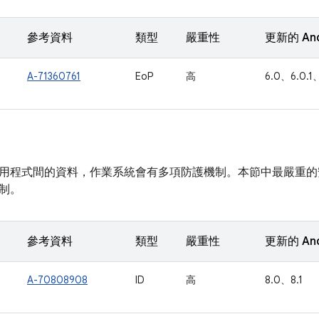
參考資料
類型
嚴重性
更新的 An
A-71360761
EoP
高
6.0、6.0.1、
用程式間的資料，作業系統會有多項防護機制。本節中最嚴重的
制。
參考資料
類型
嚴重性
更新的 An
A-70808908
ID
高
8.0、8.1