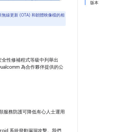
版本
新無線更新 (OTA) 和韌體映像檔的相
05 安全性修補程式等級中列舉出
Qualcomm 為合作夥伴提供的公
類服務防護可降低有心人士運用
roid 系統發動漏洞攻擊。我們