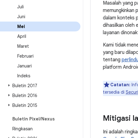
Masalah yang p
Juli
memungkinkan pe
Juni
dalam konteks 
dihasilkan oleh
Mei
layanan dinonak
April
Kami tidak mene
Maret
yang baru dilapo
Februari
tentang
perlin
Januari
platform Androi
Indeks
Catatan:
Inf
Buletin 2017
tersedia di
Securi
Buletin 2016
Buletin 2015
Mitigasi 
Buletin Pixel
/
Nexus
Ringkasan
Ini adalah ringk