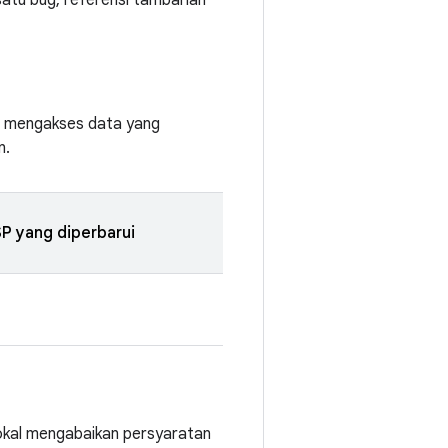
satu bug, referensi tambahan
uh mengakses data yang
n.
P yang diperbarui
lokal mengabaikan persyaratan