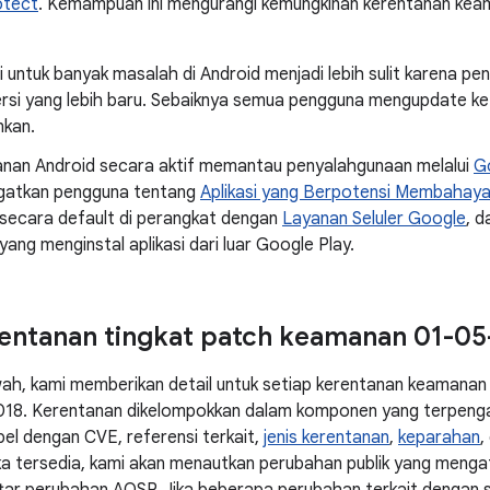
otect
. Kemampuan ini mengurangi kemungkinan kerentanan keama
i untuk banyak masalah di Android menjadi lebih sulit karena p
rsi yang lebih baru. Sebaiknya semua pengguna mengupdate ke v
kan.
nan Android secara aktif memantau penyalahgunaan melalui
G
gatkan pengguna tentang
Aplikasi yang Berpotensi Membahay
 secara default di perangkat dengan
Layanan Seluler Google
, d
ang menginstal aplikasi dari luar Google Play.
rentanan tingkat patch keamanan 01-05
wah, kami memberikan detail untuk setiap kerentanan keamanan 
18. Kerentanan dikelompokkan dalam komponen yang terpengar
el dengan CVE, referensi terkait,
jenis kerentanan
,
keparahan
,
 Jika tersedia, kami akan menautkan perubahan publik yang meng