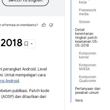
kerja
Framework
media
Sistem
 informasi ini membantu?
Detail
kerentanan
tingkat patch
 2018
keamanan 05-
05-2018
Komponen
kernel
Komponen
i perangkat Android. Level
NVIDIA
i. Untuk mempelajari cara
Komponen
si Android
.
Qualcomm
Pertanyaan dan
ebelum publikasi. Patch kode
jawaban umum
d (AOSP) dan ditautkan dari
Versi