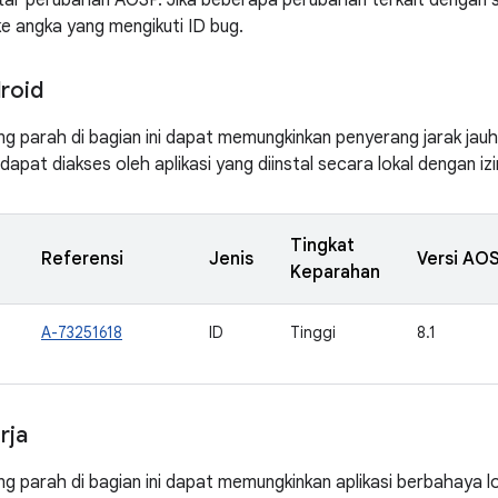
ftar perubahan AOSP. Jika beberapa perubahan terkait dengan 
ke angka yang mengikuti ID bug.
roid
ng parah di bagian ini dapat memungkinkan penyerang jarak ja
apat diakses oleh aplikasi yang diinstal secara lokal dengan izi
Tingkat
Referensi
Jenis
Versi AOS
Keparahan
A-73251618
ID
Tinggi
8.1
rja
ng parah di bagian ini dapat memungkinkan aplikasi berbahaya 