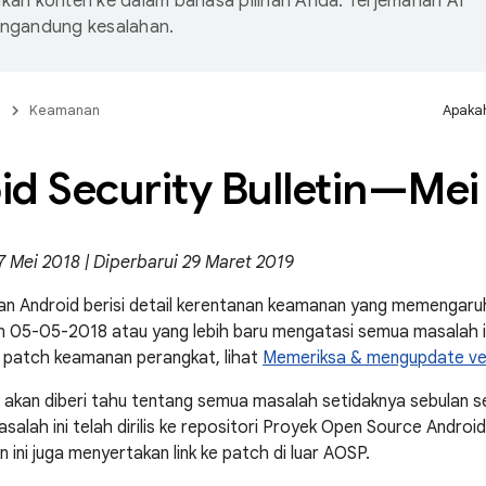
an konten ke dalam bahasa pilihan Anda. Terjemahan AI
ngandung kesalahan.
n
Keamanan
Apakah
id Security Bulletin—Mei
7 Mei 2018 | Diperbarui 29 Maret 2019
n Android berisi detail kerentanan keamanan yang memengaruh
 05-05-2018 atau yang lebih baru mengatasi semua masalah in
 patch keamanan perangkat, lihat
Memeriksa & mengupdate ver
 akan diberi tahu tentang semua masalah setidaknya sebulan s
salah ini telah dirilis ke repositori Proyek Open Source Androi
tin ini juga menyertakan link ke patch di luar AOSP.