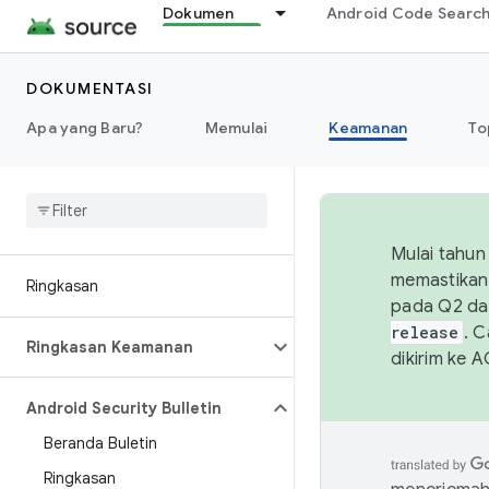
Dokumen
Android Code Searc
DOKUMENTASI
Apa yang Baru?
Memulai
Keamanan
To
Mulai tahun
memastikan 
Ringkasan
pada Q2 da
release
. 
Ringkasan Keamanan
dikirim ke 
Android Security Bulletin
Beranda Buletin
Ringkasan