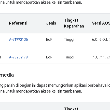
una untuk mendapatkan akses ke izin tambahan.
Tingkat
Referensi
Jenis
Versi AOS
Keparahan
A-71992105
EoP
Tinggi
6.0, 6.0.1, 7
1
A-73252178
EoP
Tinggi
7.0, 7.1.1, 7
media
ng parah di bagian ini dapat memungkinkan aplikasi berbahaya 
una untuk mendapatkan akses ke izin tambahan.
Tingkat