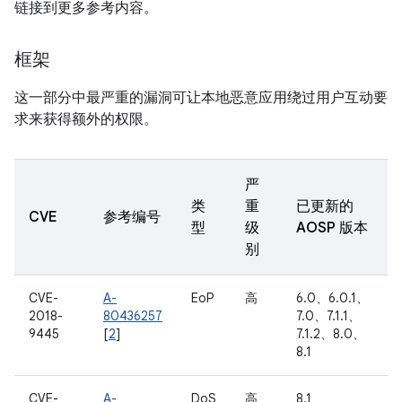
链接到更多参考内容。
框架
这一部分中最严重的漏洞可让本地恶意应用绕过用户互动要
求来获得额外的权限。
严
类
重
已更新的
CVE
参考编号
型
级
AOSP 版本
别
CVE-
A-
EoP
高
6.0、6.0.1、
2018-
80436257
7.0、7.1.1、
9445
[
2
]
7.1.2、8.0、
8.1
CVE-
A-
DoS
高
8.1