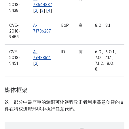
2018-
78644887
9438
[
2
] [
3
] [
4
]
CVE-
A-
EoP
高
8.0、8.1
2018-
71786287
9458
CVE-
A-
ID
高
6.0、6.0.1、
2018-
79488511
7.0、7.1.1、
9451
[
2
]
7.1.2、8.0、
8.1
媒体框架
这一部分中最严重的漏洞可让远程攻击者利用蓄意创建的文
件在特权进程环境中执行任意代码。