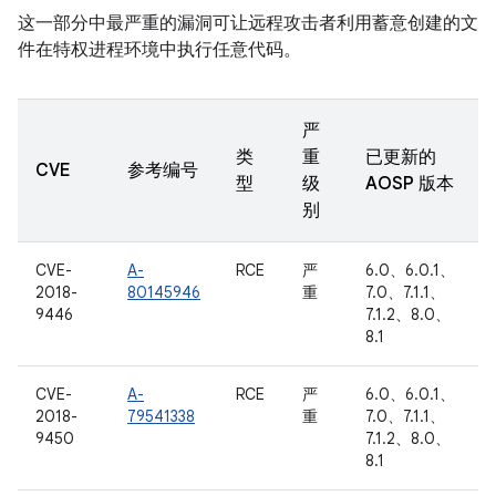
这一部分中最严重的漏洞可让远程攻击者利用蓄意创建的文
件在特权进程环境中执行任意代码。
严
类
重
已更新的
CVE
参考编号
型
级
AOSP 版本
别
CVE-
A-
RCE
严
6.0、6.0.1、
2018-
80145946
重
7.0、7.1.1、
9446
7.1.2、8.0、
8.1
CVE-
A-
RCE
严
6.0、6.0.1、
2018-
79541338
重
7.0、7.1.1、
9450
7.1.2、8.0、
8.1