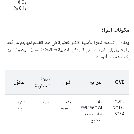
و8.0
و8.1 و9
مكوّنات النواة
يمكن أن تسمح الثغرة الأمنية الأكثر خطورة في هذا القسم لمهاجم عن بُعد
بالوصول إلى البيانات التي لا يمكن للتطبيقات المثبَّتة محليًا الوصول إليها
إلا باستخدام أذونات.
درجة
CVE
المراجع
النوع
المكوّن
الخطورة
CVE-
A-
رقم
عالية
ذاكرة
2017-
69856074
*
التعريف
النواة
5754
نواة المصدر
المفتوح