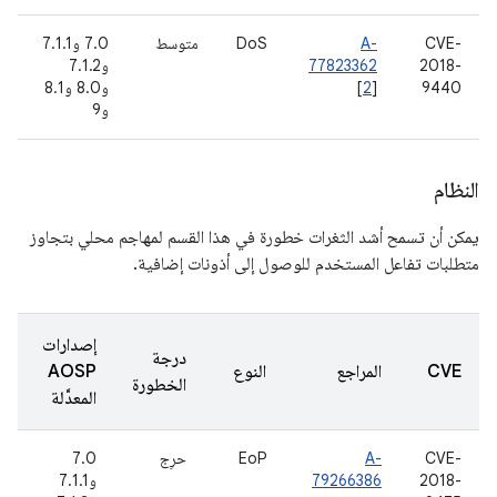
CVE-
A-
DoS
متوسط
7.0 و7.1.1
2018-
77823362
و7.1.2
9440
]
2
[
و8.0 و8.1
و9
النظام
يمكن أن تسمح أشد الثغرات خطورة في هذا القسم لمهاجم محلي بتجاوز
متطلبات تفاعل المستخدم للوصول إلى أذونات إضافية.
إصدارات
درجة
CVE
المراجع
النوع
AOSP
الخطورة
المعدَّلة
CVE-
A-
EoP
حرِج
7.0
2018-
79266386
و7.1.1