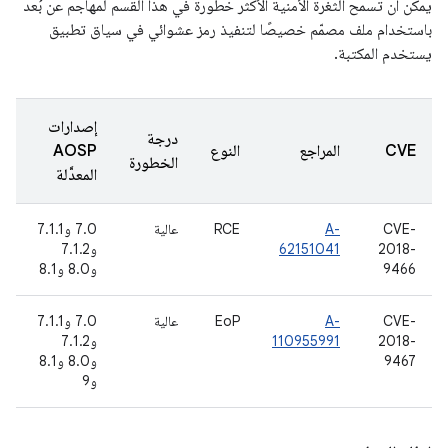
يمكن أن تسمح الثغرة الأمنية الأكثر خطورة في هذا القسم لمهاجم عن بُعد
باستخدام ملف مصمّم خصيصًا لتنفيذ رمز عشوائي في سياق تطبيق
يستخدم المكتبة.
إصدارات
درجة
CVE
المراجع
النوع
AOSP
الخطورة
المعدَّلة
CVE-
A-
RCE
عالية
7.0 و7.1.1
2018-
62151041
و7.1.2
9466
و8.0 و8.1
CVE-
A-
EoP
عالية
7.0 و7.1.1
2018-
110955991
و7.1.2
9467
و8.0 و8.1
و9