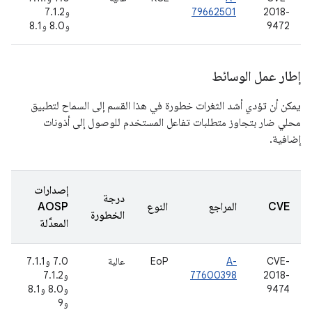
2018-
79662501
و7.1.2
9472
و8.0 و8.1
إطار عمل الوسائط
يمكن أن تؤدي أشد الثغرات خطورة في هذا القسم إلى السماح لتطبيق
محلي ضار بتجاوز متطلبات تفاعل المستخدم للوصول إلى أذونات
إضافية.
إصدارات
درجة
CVE
المراجع
النوع
AOSP
الخطورة
المعدَّلة
CVE-
A-
EoP
عالية
7.0 و7.1.1
2018-
77600398
و7.1.2
9474
و8.0 و8.1
و9