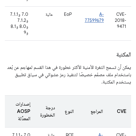
CVE-
A-
EoP
عالية
7.0 و7.1.1
2018-
77599679
و7.1.2
9471
و8.0 و8.1
و9
المكتبة
يمكن أن تسمح الثغرة الأمنية الأكثر خطورة في هذا القسم لمهاجم عن بُعد
باستخدام ملف مصمّم خصيصًا لتنفيذ رمز عشوائي في سياق تطبيق
يستخدم المكتبة.
إصدارات
درجة
CVE
المراجع
النوع
AOSP
الخطورة
المعدَّلة
CVE-
A-
RCE
عالية
7.0 و7.1.1