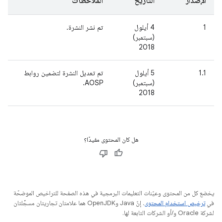
الإصدار
التاريخ
الملاحظات
1
4 أيلول
تم نشر النشرة.
(سبتمبر)
2018
1.1
5 أيلول
تم تعديل النشرة لتضمين روابط
(سبتمبر)
AOSP.
2018
هل كان المحتوى مفيدًا؟
يخضع كل من المحتوى وعيّنات التعليمات البرمجية في هذه الصفحة للتراخيص الموضحّة
في
ترخيص استخدام المحتوى
. إنّ Java وOpenJDK هما علامتان تجاريتان مسجَّلتان
لشركة Oracle و/أو الشركات التابعة لها.