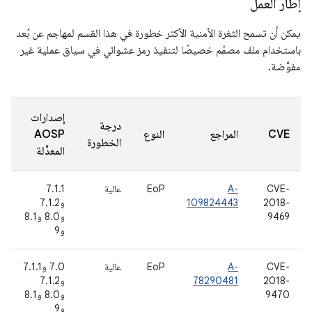
إطار العمل
يمكن أن تسمح الثغرة الأمنية الأكثر خطورة في هذا القسم لمهاجم عن بُعد
باستخدام ملف مصمّم خصيصًا لتنفيذ رمز عشوائي في سياق عملية غير
مفوَّضة.
إصدارات
درجة
CVE
المراجع
النوع
AOSP
الخطورة
المعدَّلة
CVE-
A-
EoP
عالية
7.1.1
2018-
109824443
و7.1.2
9469
و8.0 و8.1
و9
CVE-
A-
EoP
عالية
7.0 و7.1.1
2018-
78290481
و7.1.2
9470
و8.0 و8.1
و9