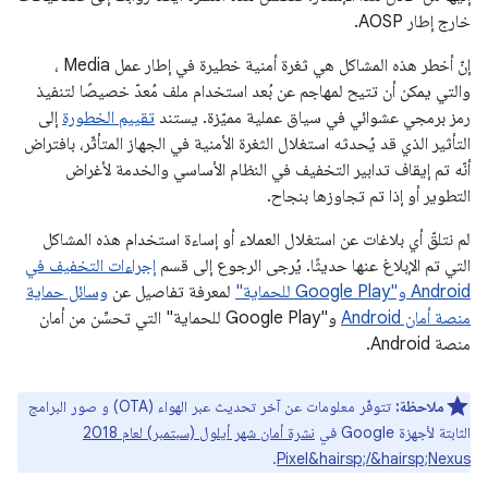
خارج إطار AOSP.
إنّ أخطر هذه المشاكل هي ثغرة أمنية خطيرة في إطار عمل Media ،
والتي يمكن أن تتيح لمهاجم عن بُعد استخدام ملف مُعدّ خصيصًا لتنفيذ
رمز برمجي عشوائي في سياق عملية مميّزة. يستند
تقييم الخطورة
إلى
التأثير الذي قد يُحدثه استغلال الثغرة الأمنية في الجهاز المتأثّر، بافتراض
أنّه تم إيقاف تدابير التخفيف في النظام الأساسي والخدمة لأغراض
التطوير أو إذا تم تجاوزها بنجاح.
لم نتلقّ أي بلاغات عن استغلال العملاء أو إساءة استخدام هذه المشاكل
التي تم الإبلاغ عنها حديثًا. يُرجى الرجوع إلى قسم
إجراءات التخفيف في
Android و"Google Play للحماية"
لمعرفة تفاصيل عن
وسائل حماية
منصة أمان Android
و"Google Play للحماية" التي تحسِّن من أمان
منصة Android.
ملاحظة:
تتوفّر معلومات عن آخر تحديث عبر الهواء (OTA) و صور البرامج
الثابتة لأجهزة Google في
نشرة أمان شهر أيلول (سبتمبر) لعام 2018
.
Pixel&hairsp;/&hairsp;Nexus