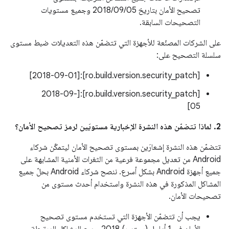
تصحيح الأمان بتاريخ 05‏/09‏/2018 وجميع مستويات
التصحيحات السابقة.
على الشركات المصنّعة للأجهزة التي تتضمّن هذه التعديلات ضبط مستوى
سلسلة التصحيح على:
[ro.build.version.security_patch]:[2018-09-01]
[ro.build.version.security_patch]:[2018-09-
05]
2. لماذا تتضمّن هذه النشرة الإخبارية مستويَين لرمز تصحيح الأمان؟
تتضمّن هذه النشرة إشعارَين بمستوى تصحيح الأمان ليتمكّن شركاء
Android من تعديل مجموعة فرعية من الثغرات الأمنية المشابهة على
جميع أجهزة Android بشكل أسرع. ننصح شركاء Android بحلّ جميع
المشاكل المذكورة في هذه النشرة واستخدام أحدث مستوى من
تصحيحات الأمان.
يجب أن تتضمّن الأجهزة التي تستخدم مستوى تصحيح