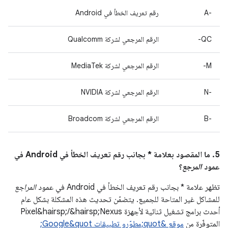
A-‎
رقم تعريف الخطأ في Android
QC-
الرقم المرجعي لشركة Qualcomm
M-
الرقم المرجعي لشركة MediaTek
‫N-‎
الرقم المرجعي لشركة NVIDIA
B-‎
الرقم المرجعي لشركة Broadcom
5. ما المقصود بعلامة * بجانب رقم تعريف الخطأ في Android في
عمود
المرجع
؟
تظهر علامة * بجانب رقم تعريف الخطأ في Android في عمود
المراجع
للمشاكل غير المتاحة للجميع. يتضمّن تحديث هذه المشكلة بشكل عام
أحدث برامج تشغيل ثنائية لأجهزة Pixel&hairsp;/&hairsp;Nexus
المتوفّرة من
موقع &quot;مطوّرو تطبيقات Google&quot;