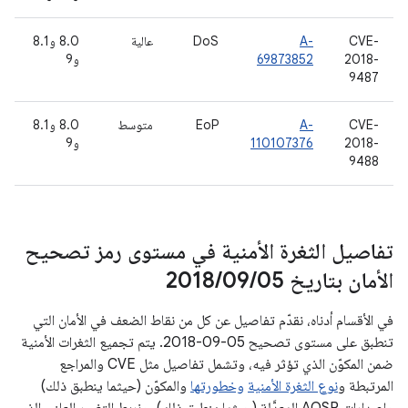
CVE-
A-
DoS
عالية
8.0 و8.1
2018-
69873852
و9
9487
CVE-
A-
EoP
متوسط
8.0 و8.1
2018-
110107376
و9
9488
تفاصيل الثغرة الأمنية في مستوى رمز تصحيح
الأمان بتاريخ 05‏
/
09‏
/
2018
في الأقسام أدناه، نقدّم تفاصيل عن كل من نقاط الضعف في الأمان التي
تنطبق على مستوى تصحيح 05‏-09‏-2018. يتم تجميع الثغرات الأمنية
ضمن المكوّن الذي تؤثر فيه، وتشمل تفاصيل مثل CVE والمراجع
المرتبطة و
نوع الثغرة الأمنية
وخطورتها
والمكوّن (حيثما ينطبق ذلك)