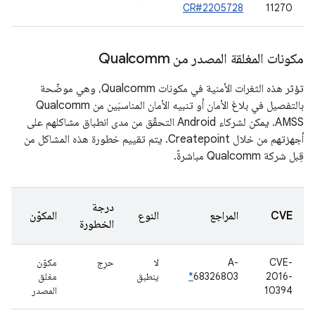
CR#2205728
11270
مكونات المغلقة المصدر من Qualcomm
تؤثر هذه الثغرات الأمنية في مكونات Qualcomm، وهي موضّحة
بالتفصيل في بلاغ الأمان أو تنبيه الأمان المناسبَين من Qualcomm
AMSS. يمكن لشركاء Android التحقّق من مدى انطباق مشاكلهم على
أجهزتهم من خلال Createpoint. يتم تقييم خطورة هذه المشاكل من
قِبل شركة Qualcomm مباشرةً.
درجة
CVE
المراجع
النوع
المكوّن
الخطورة
CVE-
A-
لا
حرِج
مكوّن
2016-
68326803
*
ينطبق
مغلق
10394
المصدر