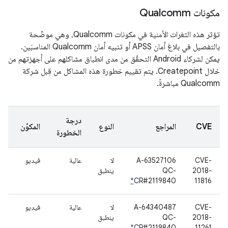
مكونات Qualcomm
تؤثر هذه الثغرات الأمنية في مكونات Qualcomm، وهي موضّحة
بالتفصيل في بلاغ أمان APSS أو تنبيه أمان Qualcomm المناسبَين.
يمكن لشركاء Android التحقّق من مدى انطباق مشاكلهم على أجهزتهم من
خلال Createpoint. يتم تقييم خطورة هذه المشاكل من قِبل شركة
Qualcomm مباشرةً.
درجة
CVE
المراجع
النوع
المكوّن
الخطورة
CVE-
A-63527106
لا
عالية
فيديو
2018-
QC-
ينطبق
*
CR#2119840
11816
CVE-
A-64340487
لا
عالية
فيديو
2018-
QC-
ينطبق
*
CR#2119840
11261