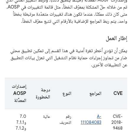
وإصدارات AOSP المعدَّلة (حيثما ينطبق ذلك). ونربط التغيير العلني الذي
تم من خلاله حلّ المشكلة بمعرّف الخطأ، مثل قائمة التغييرات في AOSP،
متى كان ذلك ممكنًا. عندما تكون هناك تغييرات متعدّدة مرتبطة بخطأ
واحد، يتم ربط المراجع الإضافية بالأرقام التي تتبع معرّف الخطأ.
إطار العمل
يمكن أن تؤدي أخطر ثغرة أمنية في هذا القسم إلى تمكين تطبيق محلي
ضار من تجاوز إجراءات حماية نظام التشغيل التي تعزل بيانات التطبيق
عن التطبيقات الأخرى.
إصدارات
درجة
CVE
المراجع
النوع
AOSP
الخطورة
المعدَّلة
CVE-
A-
رقم
عالية
7.0
2018-
111084083
التعريف
و7.1.1
9468
و7.1.2