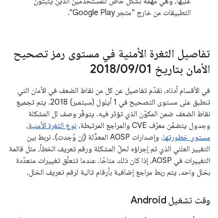
عليها، وهي مهمة بشكل خاص للمستخدمين الذين يثبّتون
التطبيقات من خارج "متجر Google Play".
تفاصيل الثغرة الأمنية في مستوى رمز تصحيح
الأمان بتاريخ 01‏
/
09‏
/
2018
في الأقسام أدناه، نقدّم تفاصيل عن كل من نقاط الضعف في الأمان التي
تنطبق على مستوى التصحيح في 1 أيلول (سبتمبر) 2018. يتم تجميع
نقاط الضعف ضمن المكوّن الذي تؤثر فيه. يتوفّر وصف لل المشكلة
وجدول يتضمّن معرّف CVE والمراجع المرتبطة،
نوع الثغرة الأمنية
،
مستوى خطورتها
، وإصدارات AOSP المعدَّلة (إن وُجدت). نربط بين
التغيير العلني الذي تم إجراؤه لحلّ المشكلة ورقم تعريف الخطأ، مثل قائمة
التغييرات في AOSP، إذا كان ذلك متاحًا. عندما تتعلّق تغييرات متعدّدة
بخلل واحد، يتم ربط مراجع إضافية بأرقام تالية لرقم تعريف الخلل.
وقت تشغيل Android