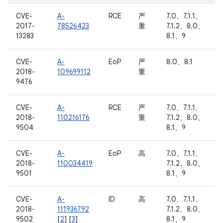
CVE-
A-
RCE
严
7.0、7.1.1、
2017-
78526423
重
7.1.2、8.0、
13283
8.1、9
CVE-
A-
EoP
严
8.0、8.1
2018-
109699112
重
9476
CVE-
A-
RCE
严
7.0、7.1.1、
2018-
110216176
重
7.1.2、8.0、
9504
8.1、9
CVE-
A-
EoP
高
7.0、7.1.1、
2018-
110034419
7.1.2、8.0、
9501
8.1、9
CVE-
A-
ID
高
7.0、7.1.1、
2018-
111936792
7.1.2、8.0、
9502
[
2
] [
3
]
8.1、9