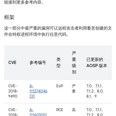
链接到更多参考内容。
框架
这一部分中最严重的漏洞可让远程攻击者利用蓄意创建的文
件在特权进程环境中执行任意代码。
严
类
重
已更新的
CVE
参考编号
型
级
AOSP 版本
别
CVE-
A-
EoP
严
7.0、7.1.1、
2018-
111274046
重
7.1.2、8.0、
9490
[
2
]
8.1、9
CVE-
A-
RCE
高
7.0、7.1.1、
2018-
111603051
7.1.2、8.0、