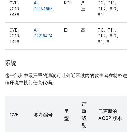
CVE-
A-
RCE
严
7.0、7.1.1、
2018-
78354855
重
7.1.2、8.0、
9498
8.1
CVE-
A-
ID
高
7.0、7.1.1、
2018-
79218474
7.1.2、8.0、
9499
8.1、9
系统
这一部分中最严重的漏洞可让邻近区域内的攻击者在特权进
程环境中执行任意代码。
严
类
重
已更新的
CVE
参考编号
型
级
AOSP 版本
别