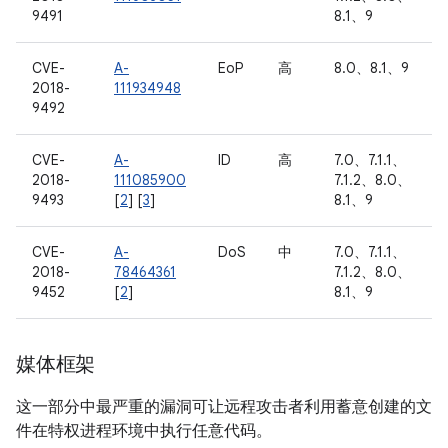
9491
8.1、9
CVE-
A-
EoP
高
8.0、8.1、9
2018-
111934948
9492
CVE-
A-
ID
高
7.0、7.1.1、
2018-
111085900
7.1.2、8.0、
9493
[
2
] [
3
]
8.1、9
CVE-
A-
DoS
中
7.0、7.1.1、
2018-
78464361
7.1.2、8.0、
9452
[
2
]
8.1、9
媒体框架
这一部分中最严重的漏洞可让远程攻击者利用蓄意创建的文
件在特权进程环境中执行任意代码。