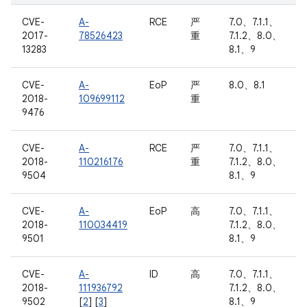
CVE-
A-
RCE
严
7.0、7.1.1、
2017-
78526423
重
7.1.2、8.0、
13283
8.1、9
CVE-
A-
EoP
严
8.0、8.1
2018-
109699112
重
9476
CVE-
A-
RCE
严
7.0、7.1.1、
2018-
110216176
重
7.1.2、8.0、
9504
8.1、9
CVE-
A-
EoP
高
7.0、7.1.1、
2018-
110034419
7.1.2、8.0、
9501
8.1、9
CVE-
A-
ID
高
7.0、7.1.1、
2018-
111936792
7.1.2、8.0、
9502
[
2
] [
3
]
8.1、9