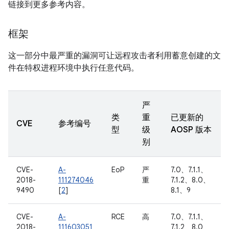
链接到更多参考内容。
框架
这一部分中最严重的漏洞可让远程攻击者利用蓄意创建的文
件在特权进程环境中执行任意代码。
严
类
重
已更新的
CVE
参考编号
型
级
AOSP 版本
别
CVE-
A-
EoP
严
7.0、7.1.1、
2018-
111274046
重
7.1.2、8.0、
9490
[
2
]
8.1、9
CVE-
A-
RCE
高
7.0、7.1.1、
2018-
111603051
7.1.2、8.0、