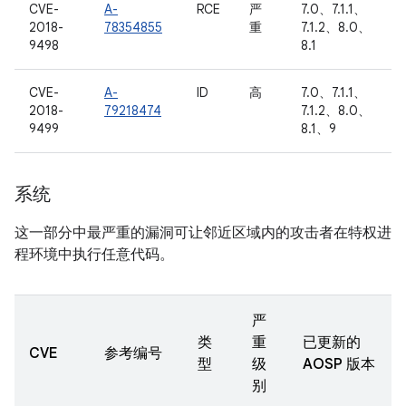
CVE-
A-
RCE
严
7.0、7.1.1、
2018-
78354855
重
7.1.2、8.0、
9498
8.1
CVE-
A-
ID
高
7.0、7.1.1、
2018-
79218474
7.1.2、8.0、
9499
8.1、9
系统
这一部分中最严重的漏洞可让邻近区域内的攻击者在特权进
程环境中执行任意代码。
严
类
重
已更新的
CVE
参考编号
型
级
AOSP 版本
别