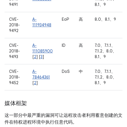
9491
8.1、9
CVE-
A-
EoP
高
8.0、8.1、9
2018-
111934948
9492
CVE-
A-
ID
高
7.0、7.1.1、
2018-
111085900
7.1.2、8.0、
9493
[
2
] [
3
]
8.1、9
CVE-
A-
DoS
中
7.0、7.1.1、
2018-
78464361
7.1.2、8.0、
9452
[
2
]
8.1、9
媒体框架
这一部分中最严重的漏洞可让远程攻击者利用蓄意创建的文
件在特权进程环境中执行任意代码。