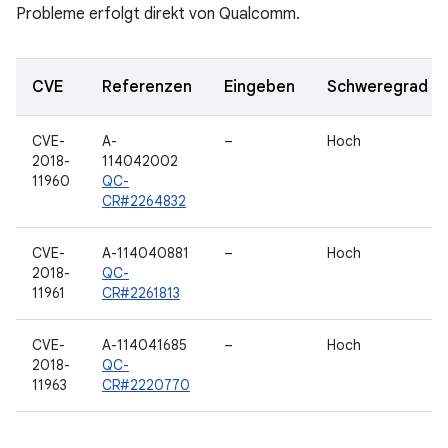
Probleme erfolgt direkt von Qualcomm.
CVE
Referenzen
Eingeben
Schweregrad
CVE-
A-
–
Hoch
2018-
114042002
11960
QC-
CR#2264832
CVE-
A-114040881
–
Hoch
2018-
QC-
11961
CR#2261813
CVE-
A-114041685
–
Hoch
2018-
QC-
11963
CR#2220770