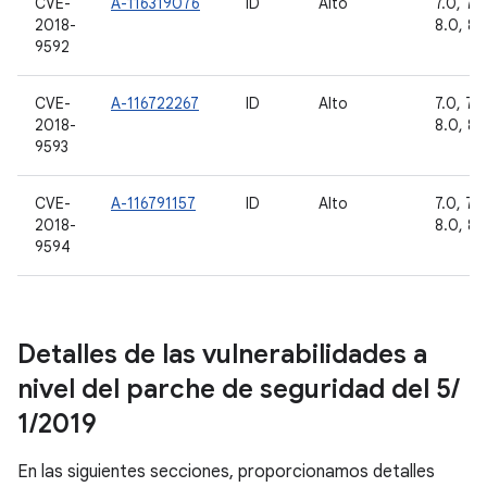
CVE-
A-116319076
ID
Alto
7.0, 7.1.
2018-
8.0, 8.1
9592
CVE-
A-116722267
ID
Alto
7.0, 7.1.
2018-
8.0, 8.1
9593
CVE-
A-116791157
ID
Alto
7.0, 7.1.
2018-
8.0, 8.1
9594
Detalles de las vulnerabilidades a
nivel del parche de seguridad del 5
/
1
/
2019
En las siguientes secciones, proporcionamos detalles