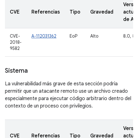
Versi
CVE
Referencias
Tipo
Gravedad
actual
de A
CVE-
A-112031362
EoP
Alto
8.0, 8.1
2018-
9582
Sistema
La vulnerabilidad más grave de esta sección podría
permitir que un atacante remoto use un archivo creado
especialmente para ejecutar código arbitrario dentro del
contexto de un proceso con privilegios.
Versi
CVE
Referencias
Tipo
Gravedad
actual