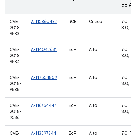
de A
CVE-
A-112860487
RCE
Crítico
7.0, 7.1.
2018-
8.0, 8.1
9583
CVE-
A-114047681
EoP
Alto
7.0, 7.1.
2018-
8.0, 8.1
9584
CVE-
A-117554809
EoP
Alto
7.0, 7.1.
2018-
8.0, 8.1
9585
CVE-
A-116754444
EoP
Alto
7.0, 7.1.
2018-
8.0, 8.1
9586
CVE-
A-113597344
EoP
Alto
7.0, 7.1.