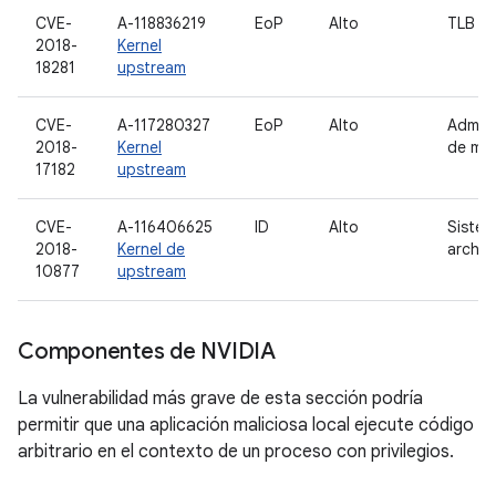
CVE-
A-118836219
EoP
Alto
TLB
2018-
Kernel
18281
upstream
CVE-
A-117280327
EoP
Alto
Admini
2018-
Kernel
de me
17182
upstream
CVE-
A-116406625
ID
Alto
Sistem
2018-
Kernel de
archiv
10877
upstream
Componentes de NVIDIA
La vulnerabilidad más grave de esta sección podría
permitir que una aplicación maliciosa local ejecute código
arbitrario en el contexto de un proceso con privilegios.