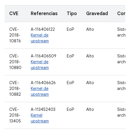
CVE
Referencias
Tipo
Gravedad
Comp
CVE-
A-116406122
EoP
Alto
Sistem
2018-
Kernel de
archiv
10876
upstream
CVE-
A-116406509
EoP
Alto
Sistem
2018-
Kernel de
archiv
10880
upstream
CVE-
A-116406626
EoP
Alto
Sistem
2018-
Kernel de
archiv
10882
upstream
CVE-
A-113452403
EoP
Alto
Sistem
2018-
Kernel
archiv
13405
upstream