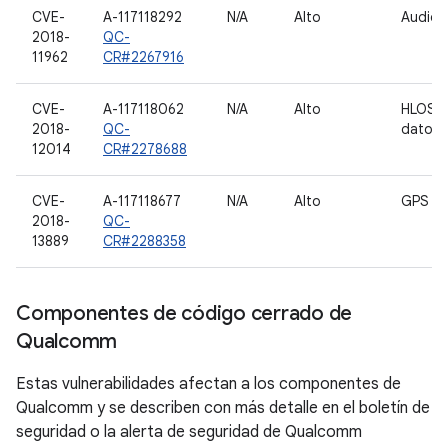
CVE-
A-117118292
N/A
Alto
Audio
2018-
QC-
11962
CR#2267916
CVE-
A-117118062
N/A
Alto
HLOS 
2018-
QC-
datos:
12014
CR#2278688
CVE-
A-117118677
N/A
Alto
GPS
2018-
QC-
13889
CR#2288358
Componentes de código cerrado de
Qualcomm
Estas vulnerabilidades afectan a los componentes de
Qualcomm y se describen con más detalle en el boletín de
seguridad o la alerta de seguridad de Qualcomm