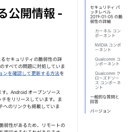
セキュリティ パ
る公開情報 -
ッチレベル
2019-01-05 の脆
弱性の詳細
カーネル コン
ポーネント
NVIDIA コンポ
ーネント
を与えるセキュリティの脆弱性の詳
Qualcomm コ
ンポーネント
下記のすべての問題に対処していま
バージョンを確認して更新する方法
を
Qualcomm ク
ローズドソー
ス コンポーネ
ント
。Android オープンソース
一般的な質問と
ッチをリリースしています。ま
回答
ッチへのリンクも掲載していま
バージョン
脆弱性があるため、リモートの