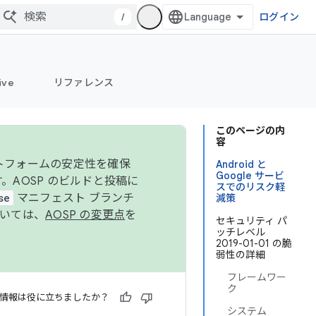
/
ログイン
ive
リファレンス
このページの内
容
ットフォームの安定性を確保
Android と
Google サービ
す。AOSP のビルドと投稿に
スでのリスク軽
se
マニフェスト ブランチ
減策
ついては、
AOSP の変更点
を
セキュリティ パ
ッチレベル
2019-01-01 の脆
弱性の詳細
フレームワー
ク
情報は役に立ちましたか？
システム