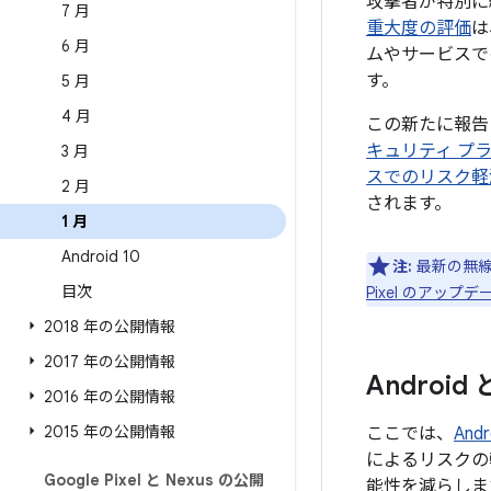
攻撃者が特別に
7 月
重大度の評価
は
6 月
ムやサービスで
す。
5 月
4 月
この新たに報告
キュリティ プ
3 月
スでのリスク軽
2 月
されます。
1 月
Android 10
注:
最新の無線
目次
Pixel のアッ
2018 年の公開情報
2017 年の公開情報
Androi
2016 年の公開情報
2015 年の公開情報
ここでは、
An
によるリスクの
Google Pixel と Nexus の公開
能性を減らしま