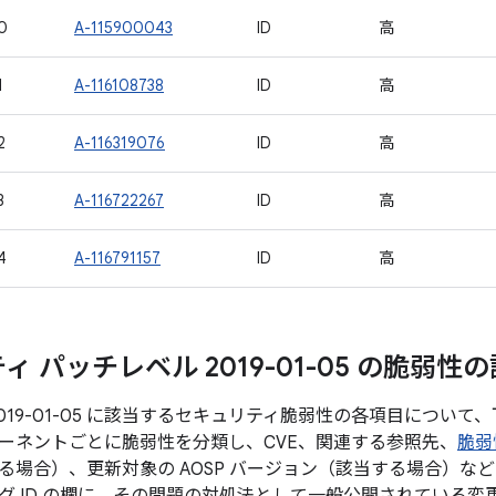
0
A-115900043
ID
高
1
A-116108738
ID
高
2
A-116319076
ID
高
3
A-116722267
ID
高
4
A-116791157
ID
高
 パッチレベル 2019-01-05 の脆弱性
019-01-05 に該当するセキュリティ脆弱性の各項目につい
ーネントごとに脆弱性を分類し、CVE、関連する参照先、
脆弱
る場合）、更新対象の AOSP バージョン（該当する場合）な