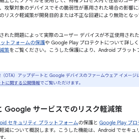
細工したファイルを使用して、特権プロセス内で任意のコード
、攻撃対象のデバイスでその脆弱性が悪用された場合の影響に
のリスク軽減策が開発目的または不正な回避により無効となっ
された問題によって実際のユーザー デバイスが不正使用され
ラットフォームの保護
や Google Play プロテクトについて詳し
減策
をご覧ください。こうした保護により、Android プラッ
（OTA）アップデートと Google デバイスのファームウェア イメー
プデートに関する公開情報
でご覧いただけます。
d と Google サービスでのリスク軽減策
droid セキュリティ プラットフォーム
の保護と
Google Play 
軽減について概説します。こうした機能は、Android でセキ
す。