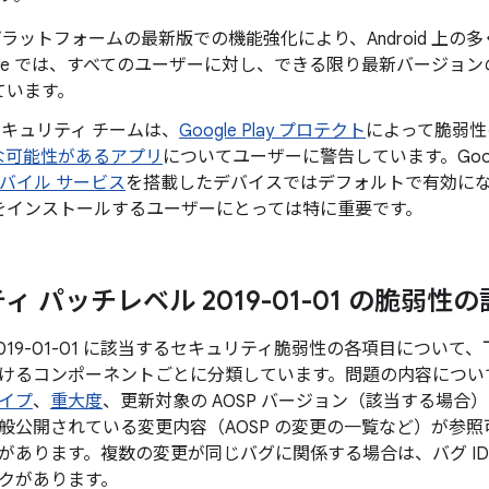
id プラットフォームの最新版での機能強化により、Android 
gle では、すべてのユーザーに対し、できる限り最新バージョンの 
ています。
d セキュリティ チームは、
Google Play プロテクト
によって脆弱性
な可能性があるアプリ
についてユーザーに警告しています。Googl
 モバイル サービス
を搭載したデバイスではデフォルトで有効になってお
をインストールするユーザーにとっては特に重要です。
 パッチレベル 2019-01-01 の脆弱性
019-01-01 に該当するセキュリティ脆弱性の各項目につい
けるコンポーネントごとに分類しています。問題の内容につい
イプ
、
重大度
、更新対象の AOSP バージョン（該当する場合
般公開されている変更内容（AOSP の変更の一覧など）が参照可
があります。複数の変更が同じバグに関係する場合は、バグ ID
クがあります。