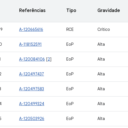
Referências
Tipo
Gravidade
09
A-120665616
RCE
Crítico
0
A-118152591
EoP
Alta
1
A-120084106
[
2
]
EoP
Alta
2
A-120497437
EoP
Alta
3
A-120497583
EoP
Alta
4
A-120499324
EoP
Alta
5
A-120503926
EoP
Alta