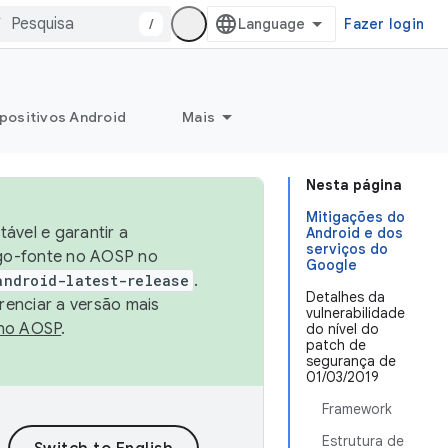
/
Fazer login
positivos Android
Mais
Nesta página
Mitigações do
ável e garantir a
Android e dos
serviços do
igo-fonte no AOSP no
Google
android-latest-release
.
Detalhes da
renciar a versão mais
vulnerabilidade
no AOSP
.
do nível do
patch de
segurança de
01/03/2019
Framework
Estrutura de