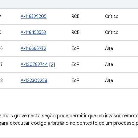
9
A-118399205
RCE
Crítico
0
A-118453553
RCE
Crítico
06
A-116665972
EoP
Alta
07
A-120789744
[
2
]
EoP
Alta
08
A-122309228
EoP
Alta
de mais grave nesta seção pode permitir que um invasor remot
ara executar código arbitrário no contexto de um processo pr