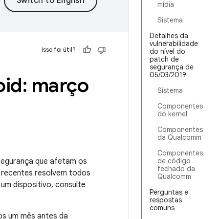
mídia
Sistema
Detalhes da
vulnerabilidade
Isso foi útil?
do nível do
patch de
segurança de
05/03/2019
oid: março
Sistema
Componentes
do kernel
Componentes
da Qualcomm
Componentes
 segurança que afetam os
de código
fechado da
s recentes resolvem todos
Qualcomm
um dispositivo, consulte
Perguntas e
respostas
comuns
nos um mês antes da