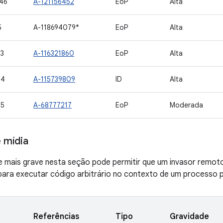
46
A-121156452
EoP
Alta
5
A-118694079*
EoP
Alta
3
A-116321860
EoP
Alta
04
A-115739809
ID
Alta
05
A-68777217
EoP
Moderada
 mídia
de mais grave nesta seção pode permitir que um invasor remot
ara executar código arbitrário no contexto de um processo pr
Referências
Tipo
Gravidade