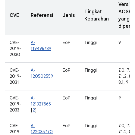
Versi
Tingkat
AOSP
CVE
Referensi
Jenis
Keparahan
yang
diperba
CVE-
A-
EoP
Tinggi
9
2019-
119496789
2030
CVE-
A-
EoP
Tinggi
7.0, 7.1.1
2019-
120502559
7.1.2, 8.
2031
8.1, 9
CVE-
A-
EoP
Tinggi
9
2019-
121327565
2033
[
2
]
CVE-
A-
EoP
Tinggi
7.0, 7.1.1
2019-
122035770
7.1.2, 8.