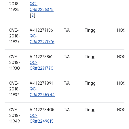
2018-
QC-
11925
CR#2226375
[
2
]
CVE-
A-112277186
T/A
Tinggi
HOST
2018-
QC-
11927
CR#2227076
CVE-
A-112278861
T/A
Tinggi
HOST
2018-
QC-
11930
CR#2231770
CVE-
A-112277891
T/A
Tinggi
HOST
2018-
QC-
11937
CR#2245944
CVE-
A-112278405
T/A
Tinggi
HOST
2018-
QC-
11949
CR#2249815