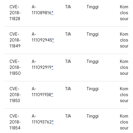
CVE-
A-
T/A
Tinggi
Kompo
2018-
111089816
*
closed
11828
sourc
CVE-
A-
T/A
Tinggi
Kompo
2018-
111092945
*
closed
11849
sourc
CVE-
A-
T/A
Tinggi
Kompo
2018-
111092919
*
closed
11850
sourc
CVE-
A-
T/A
Tinggi
Kompo
2018-
111091938
*
closed
11853
sourc
CVE-
A-
T/A
Tinggi
Kompo
2018-
111093762
*
closed
11854
sourc