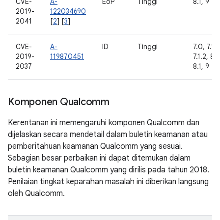
CVE-
A-
EoP
Tinggi
8.1, 9
2019-
122034690
2041
[
2
] [
3
]
CVE-
A-
ID
Tinggi
7.0, 7.1.1
2019-
119870451
7.1.2, 8.
2037
8.1, 9
Komponen Qualcomm
Kerentanan ini memengaruhi komponen Qualcomm dan
dijelaskan secara mendetail dalam buletin keamanan atau
pemberitahuan keamanan Qualcomm yang sesuai.
Sebagian besar perbaikan ini dapat ditemukan dalam
buletin keamanan Qualcomm yang dirilis pada tahun 2018.
Penilaian tingkat keparahan masalah ini diberikan langsung
oleh Qualcomm.