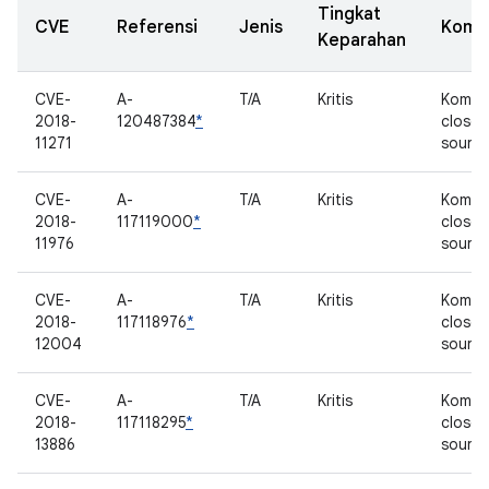
Tingkat
CVE
Referensi
Jenis
Komp
Keparahan
CVE-
A-
T/A
Kritis
Kompo
2018-
120487384
*
closed
11271
sourc
CVE-
A-
T/A
Kritis
Kompo
2018-
117119000
*
closed
11976
sourc
CVE-
A-
T/A
Kritis
Kompo
2018-
117118976
*
closed
12004
sourc
CVE-
A-
T/A
Kritis
Kompo
2018-
117118295
*
closed
13886
sourc