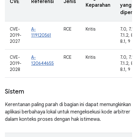
CVE
Referensi
Jenis
Keparahan
yang
diperba
CVE-
A-
RCE
Kritis
7.0, 7.1.1
2019-
119120561
7.1.2, 8.
2027
8.1, 9
CVE-
A-
RCE
Kritis
7.0, 7.1.1
2019-
120644655
7.1.2, 8.
2028
8.1, 9
Sistem
Kerentanan paling parah di bagian ini dapat memungkinkan
aplikasi berbahaya lokal untuk mengeksekusi kode arbitrer
dalam konteks proses dengan hak istimewa.