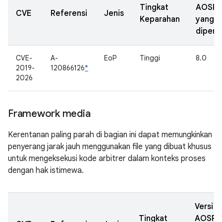
Tingkat
AOSP
CVE
Referensi
Jenis
Keparahan
yang
diperb
CVE-
A-
EoP
Tinggi
8.0
2019-
120866126
*
2026
Framework media
Kerentanan paling parah di bagian ini dapat memungkinkan
penyerang jarak jauh menggunakan file yang dibuat khusus
untuk mengeksekusi kode arbitrer dalam konteks proses
dengan hak istimewa.
Versi
Tingkat
AOSP