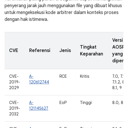
penyerang jarak jauh menggunakan file yang dibuat khusus
untuk mengeksekusi kode arbitrer dalam konteks proses
dengan hak istimewa.
Versi
Tingkat
AOSP
CVE
Referensi
Jenis
Keparahan
yang
diperba
CVE-
A-
RCE
Kritis
7.0, 7.1.1
2019-
120612744
7.1.2, 8.
2029
8.1, 9
CVE-
A-
EoP
Tinggi
8.0, 8.1,
2019-
121145627
2032