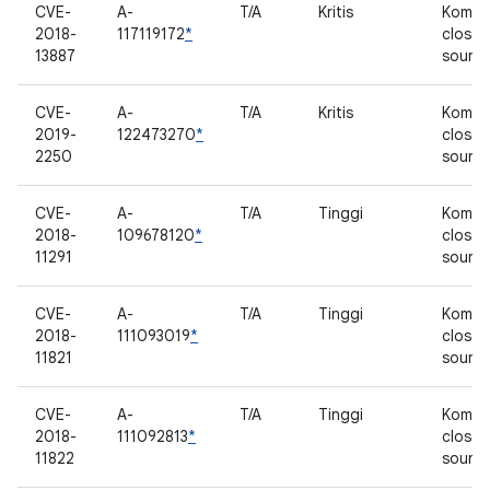
CVE-
A-
T/A
Kritis
Kompo
2018-
117119172
*
closed
13887
sourc
CVE-
A-
T/A
Kritis
Kompo
2019-
122473270
*
closed
2250
sourc
CVE-
A-
T/A
Tinggi
Kompo
2018-
109678120
*
closed
11291
sourc
CVE-
A-
T/A
Tinggi
Kompo
2018-
111093019
*
closed
11821
sourc
CVE-
A-
T/A
Tinggi
Kompo
2018-
111092813
*
closed
11822
sourc