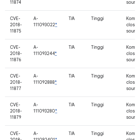
11874
sourc
CVE-
A-
T/A
Tinggi
Kompo
2018-
111093022
*
closed
11875
sourc
CVE-
A-
T/A
Tinggi
Kompo
2018-
111093244
*
closed
11876
sourc
CVE-
A-
T/A
Tinggi
Kompo
2018-
111092888
*
closed
11877
sourc
CVE-
A-
T/A
Tinggi
Kompo
2018-
111093280
*
closed
11879
sourc
CVE-
A-
T/A
Tinggi
Kompo
2018-
111092401
*
closed