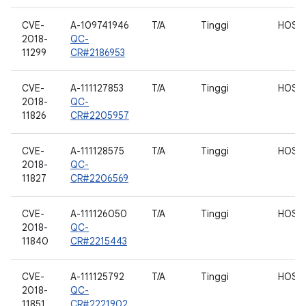
CVE-
A-109741946
T/A
Tinggi
HOST
2018-
QC-
11299
CR#2186953
CVE-
A-111127853
T/A
Tinggi
HOST
2018-
QC-
11826
CR#2205957
CVE-
A-111128575
T/A
Tinggi
HOST
2018-
QC-
11827
CR#2206569
CVE-
A-111126050
T/A
Tinggi
HOST
2018-
QC-
11840
CR#2215443
CVE-
A-111125792
T/A
Tinggi
HOST
2018-
QC-
11851
CR#2221902