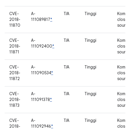
CVE-
A-
T/A
Tinggi
Kompo
2018-
111089817
*
closed
11870
sourc
CVE-
A-
T/A
Tinggi
Kompo
2018-
111092400
*
closed
11871
sourc
CVE-
A-
T/A
Tinggi
Kompo
2018-
111090534
*
closed
11872
sourc
CVE-
A-
T/A
Tinggi
Kompo
2018-
111091378
*
closed
11873
sourc
CVE-
A-
T/A
Tinggi
Kompo
2018-
111092946
*
closed