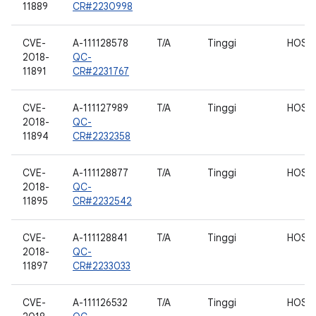
11889
CR#2230998
CVE-
A-111128578
T/A
Tinggi
HOST
2018-
QC-
11891
CR#2231767
CVE-
A-111127989
T/A
Tinggi
HOST
2018-
QC-
11894
CR#2232358
CVE-
A-111128877
T/A
Tinggi
HOST
2018-
QC-
11895
CR#2232542
CVE-
A-111128841
T/A
Tinggi
HOST
2018-
QC-
11897
CR#2233033
CVE-
A-111126532
T/A
Tinggi
HOST