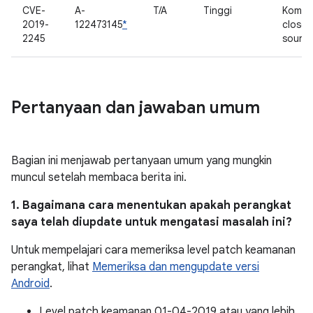
CVE-
A-
T/A
Tinggi
Kompo
2019-
122473145
*
closed
2245
sourc
Pertanyaan dan jawaban umum
Bagian ini menjawab pertanyaan umum yang mungkin
muncul setelah membaca berita ini.
1. Bagaimana cara menentukan apakah perangkat
saya telah diupdate untuk mengatasi masalah ini?
Untuk mempelajari cara memeriksa level patch keamanan
perangkat, lihat
Memeriksa dan mengupdate versi
Android
.
Level patch keamanan 01-04-2019 atau yang lebih