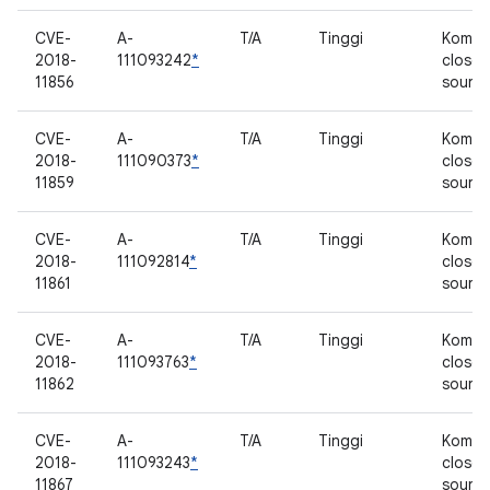
CVE-
A-
T/A
Tinggi
Kompo
2018-
111093242
*
closed
11856
sourc
CVE-
A-
T/A
Tinggi
Kompo
2018-
111090373
*
closed
11859
sourc
CVE-
A-
T/A
Tinggi
Kompo
2018-
111092814
*
closed
11861
sourc
CVE-
A-
T/A
Tinggi
Kompo
2018-
111093763
*
closed
11862
sourc
CVE-
A-
T/A
Tinggi
Kompo
2018-
111093243
*
closed
11867
sourc