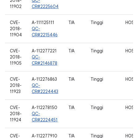
2018-
QC-
11902
CR#2225604
CVE-
A-111125111
T/A
Tinggi
HOST
2018-
QC-
11904
CR#2215446
CVE-
A-112277221
T/A
Tinggi
HOST
2018-
QC-
11905
CR#2146878
CVE-
A-112276863
T/A
Tinggi
HOST
2018-
QC-
11923
CR#2224443
CVE-
A-112278150
T/A
Tinggi
HOST
2018-
QC-
11924
CR#2224451
CVE-
A-112277910
T/A
Tinggi
HOST