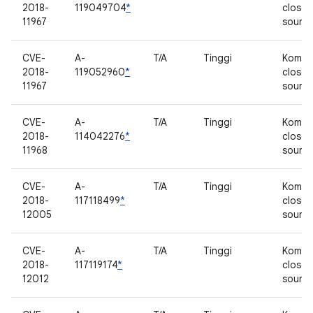
2018-
119049704
*
closed
11967
sourc
CVE-
A-
T/A
Tinggi
Kompo
2018-
119052960
*
closed
11967
sourc
CVE-
A-
T/A
Tinggi
Kompo
2018-
114042276
*
closed
11968
sourc
CVE-
A-
T/A
Tinggi
Kompo
2018-
117118499
*
closed
12005
sourc
CVE-
A-
T/A
Tinggi
Kompo
2018-
117119174
*
closed
12012
sourc