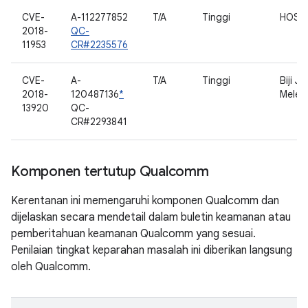
CVE-
A-112277852
T/A
Tinggi
HOST
2018-
QC-
11953
CR#2235576
CVE-
A-
T/A
Tinggi
Biji J
2018-
120487136
*
Melet
13920
QC-
CR#2293841
Komponen tertutup Qualcomm
Kerentanan ini memengaruhi komponen Qualcomm dan
dijelaskan secara mendetail dalam buletin keamanan atau
pemberitahuan keamanan Qualcomm yang sesuai.
Penilaian tingkat keparahan masalah ini diberikan langsung
oleh Qualcomm.