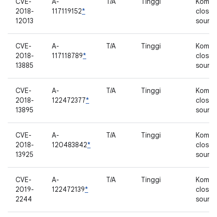
CVE-
A-
T/A
Tinggi
Kompo
2018-
117119152
*
closed
12013
sourc
CVE-
A-
T/A
Tinggi
Kompo
2018-
117118789
*
closed
13885
sourc
CVE-
A-
T/A
Tinggi
Kompo
2018-
122472377
*
closed
13895
sourc
CVE-
A-
T/A
Tinggi
Kompo
2018-
120483842
*
closed
13925
sourc
CVE-
A-
T/A
Tinggi
Kompo
2019-
122472139
*
closed
2244
sourc