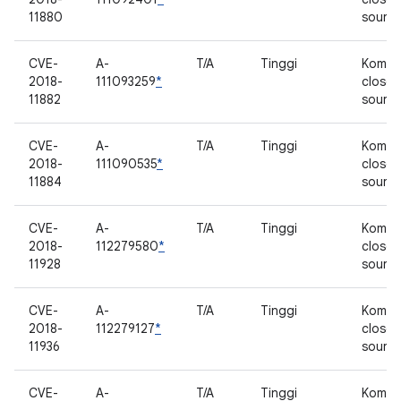
11880
sourc
CVE-
A-
T/A
Tinggi
Kompo
2018-
111093259
*
closed
11882
sourc
CVE-
A-
T/A
Tinggi
Kompo
2018-
111090535
*
closed
11884
sourc
CVE-
A-
T/A
Tinggi
Kompo
2018-
112279580
*
closed
11928
sourc
CVE-
A-
T/A
Tinggi
Kompo
2018-
112279127
*
closed
11936
sourc
CVE-
A-
T/A
Tinggi
Kompo