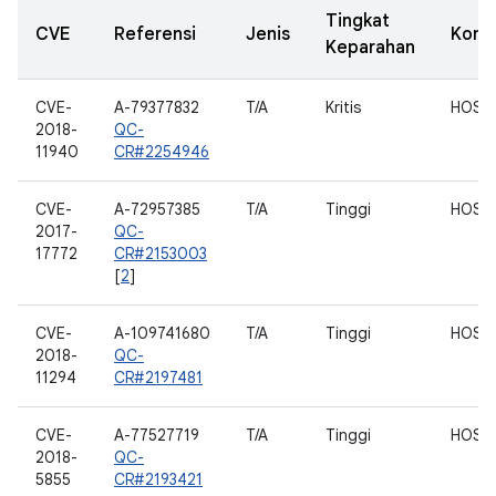
Tingkat
CVE
Referensi
Jenis
Komp
Keparahan
CVE-
A-79377832
T/A
Kritis
HOST
2018-
QC-
11940
CR#2254946
CVE-
A-72957385
T/A
Tinggi
HOST
2017-
QC-
17772
CR#2153003
[
2
]
CVE-
A-109741680
T/A
Tinggi
HOST
2018-
QC-
11294
CR#2197481
CVE-
A-77527719
T/A
Tinggi
HOST
2018-
QC-
5855
CR#2193421