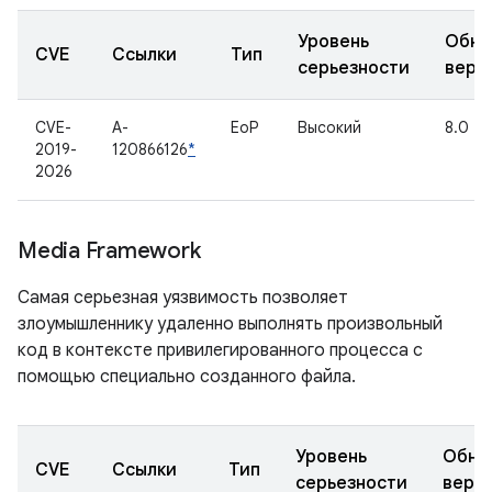
Уровень
Обно
CVE
Ссылки
Тип
серьезности
верс
CVE-
A-
EoP
Высокий
8.0
2019-
120866126
*
2026
Media Framework
Самая серьезная уязвимость позволяет
злоумышленнику удаленно выполнять произвольный
код в контексте привилегированного процесса с
помощью специально созданного файла.
Уровень
Обно
CVE
Ссылки
Тип
серьезности
верс