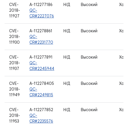
CVE-
A-112277186
Н/Д
Высокий
Хос
2018-
QC-
11927
CR#2227076
CVE-
A-112278861
Н/Д
Высокий
Хос
2018-
QC-
11930
CR#2231770
CVE-
A-112277891
Н/Д
Высокий
Хос
2018-
QC-
11937
CR#2245944
CVE-
A-112278405
Н/Д
Высокий
Хос
2018-
QC-
11949
CR#2249815
CVE-
A-112277852
Н/Д
Высокий
Хос
2018-
QC-
11953
CR#2235576