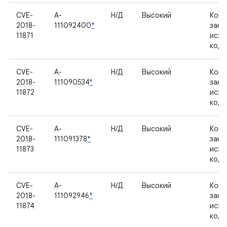
CVE-
A-
Н/Д
Высокий
Комп
2018-
111092400
*
закр
11871
исхо
код
CVE-
A-
Н/Д
Высокий
Комп
2018-
111090534
*
закр
11872
исхо
код
CVE-
A-
Н/Д
Высокий
Комп
2018-
111091378
*
закр
11873
исхо
код
CVE-
A-
Н/Д
Высокий
Комп
2018-
111092946
*
закр
11874
исхо
код