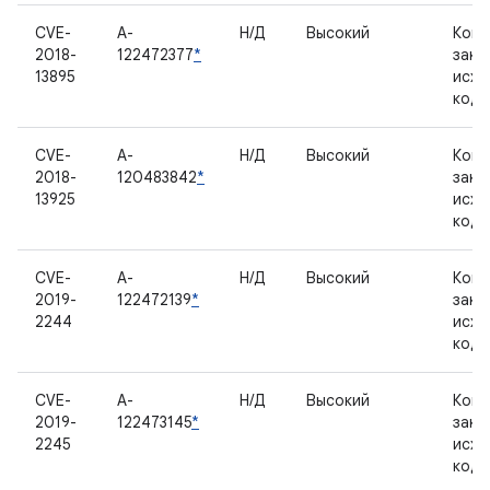
CVE-
A-
Н/Д
Высокий
Комп
2018-
122472377
*
закр
13895
исхо
код
CVE-
A-
Н/Д
Высокий
Комп
2018-
120483842
*
закр
13925
исхо
код
CVE-
A-
Н/Д
Высокий
Комп
2019-
122472139
*
закр
2244
исхо
код
CVE-
A-
Н/Д
Высокий
Комп
2019-
122473145
*
закр
2245
исхо
код