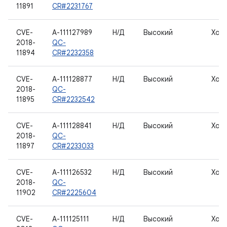
11891
CR#2231767
CVE-
A-111127989
Н/Д
Высокий
Хос
2018-
QC-
11894
CR#2232358
CVE-
A-111128877
Н/Д
Высокий
Хос
2018-
QC-
11895
CR#2232542
CVE-
A-111128841
Н/Д
Высокий
Хос
2018-
QC-
11897
CR#2233033
CVE-
A-111126532
Н/Д
Высокий
Хос
2018-
QC-
11902
CR#2225604
CVE-
A-111125111
Н/Д
Высокий
Хос