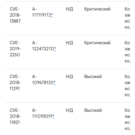
CVE-
A-
Н/Д
Критический
Комп
2018-
117119172
*
закр
13887
исхо
код
CVE-
A-
Н/Д
Критический
Комп
2019-
122473270
*
закр
2250
исхо
код
CVE-
A-
Н/Д
Высокий
Комп
2018-
109678120
*
закр
11291
исхо
код
CVE-
A-
Н/Д
Высокий
Комп
2018-
111093019
*
закр
11821
исхо
код