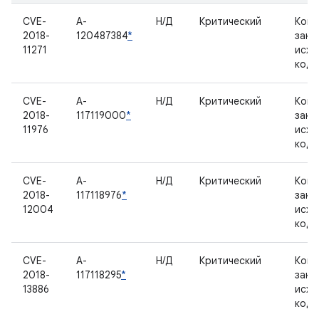
CVE-
A-
Н/Д
Критический
Комп
2018-
120487384
*
закр
11271
исхо
код
CVE-
A-
Н/Д
Критический
Комп
2018-
117119000
*
закр
11976
исхо
код
CVE-
A-
Н/Д
Критический
Комп
2018-
117118976
*
закр
12004
исхо
код
CVE-
A-
Н/Д
Критический
Комп
2018-
117118295
*
закр
13886
исхо
код