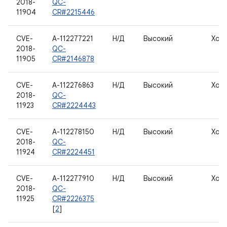
2018-
QC-
11904
CR#2215446
CVE-
A-112277221
Н/Д
Высокий
Хос
2018-
QC-
11905
CR#2146878
CVE-
A-112276863
Н/Д
Высокий
Хос
2018-
QC-
11923
CR#2224443
CVE-
A-112278150
Н/Д
Высокий
Хос
2018-
QC-
11924
CR#2224451
CVE-
A-112277910
Н/Д
Высокий
Хос
2018-
QC-
11925
CR#2226375
[
2
]