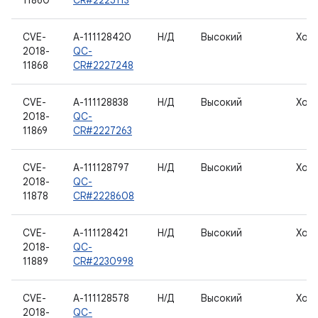
11860
CR#2225113
CVE-
A-111128420
Н/Д
Высокий
Хос
2018-
QC-
11868
CR#2227248
CVE-
A-111128838
Н/Д
Высокий
Хос
2018-
QC-
11869
CR#2227263
CVE-
A-111128797
Н/Д
Высокий
Хос
2018-
QC-
11878
CR#2228608
CVE-
A-111128421
Н/Д
Высокий
Хос
2018-
QC-
11889
CR#2230998
CVE-
A-111128578
Н/Д
Высокий
Хос
2018-
QC-