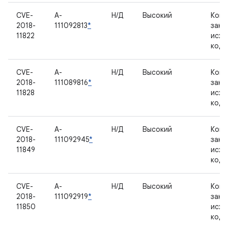
CVE-
A-
Н/Д
Высокий
Комп
2018-
111092813
*
закр
11822
исхо
код
CVE-
A-
Н/Д
Высокий
Комп
2018-
111089816
*
закр
11828
исхо
код
CVE-
A-
Н/Д
Высокий
Комп
2018-
111092945
*
закр
11849
исхо
код
CVE-
A-
Н/Д
Высокий
Комп
2018-
111092919
*
закр
11850
исхо
код