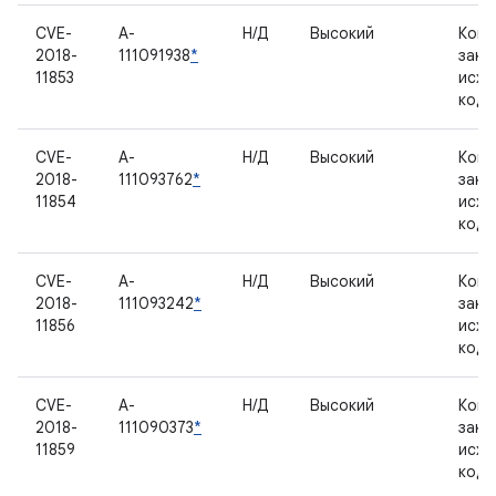
CVE-
A-
Н/Д
Высокий
Комп
2018-
111091938
*
закр
11853
исхо
код
CVE-
A-
Н/Д
Высокий
Комп
2018-
111093762
*
закр
11854
исхо
код
CVE-
A-
Н/Д
Высокий
Комп
2018-
111093242
*
закр
11856
исхо
код
CVE-
A-
Н/Д
Высокий
Комп
2018-
111090373
*
закр
11859
исхо
код