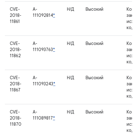
CVE-
A-
Н/Д
Высокий
Комп
2018-
111092814
*
закр
11861
исхо
код
CVE-
A-
Н/Д
Высокий
Комп
2018-
111093763
*
закр
11862
исхо
код
CVE-
A-
Н/Д
Высокий
Комп
2018-
111093243
*
закр
11867
исхо
код
CVE-
A-
Н/Д
Высокий
Комп
2018-
111089817
*
закр
11870
исхо
код