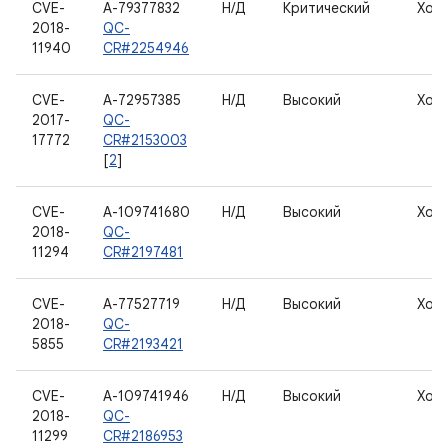
CVE-
A-79377832
Н/Д
Критический
Хос
2018-
QC-
11940
CR#2254946
CVE-
A-72957385
Н/Д
Высокий
Хос
2017-
QC-
17772
CR#2153003
[
2
]
CVE-
A-109741680
Н/Д
Высокий
Хос
2018-
QC-
11294
CR#2197481
CVE-
A-77527719
Н/Д
Высокий
Хос
2018-
QC-
5855
CR#2193421
CVE-
A-109741946
Н/Д
Высокий
Хос
2018-
QC-
11299
CR#2186953