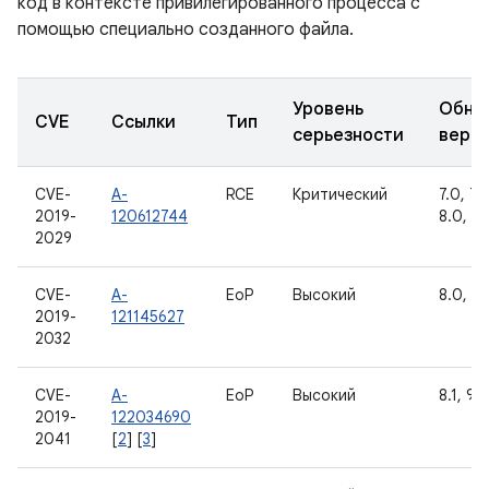
код в контексте привилегированного процесса с
помощью специально созданного файла.
Уровень
Обно
CVE
Ссылки
Тип
серьезности
верс
CVE-
A-
RCE
Критический
7.0, 7.1.
2019-
120612744
8.0, 8.1
2029
CVE-
A-
EoP
Высокий
8.0, 8.1
2019-
121145627
2032
CVE-
A-
EoP
Высокий
8.1, 9
2019-
122034690
2041
[
2
] [
3
]