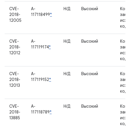
CVE-
A-
Н/Д
Высокий
Комп
2018-
117118499
*
закр
12005
исхо
код
CVE-
A-
Н/Д
Высокий
Комп
2018-
117119174
*
закр
12012
исхо
код
CVE-
A-
Н/Д
Высокий
Комп
2018-
117119152
*
закр
12013
исхо
код
CVE-
A-
Н/Д
Высокий
Комп
2018-
117118789
*
закр
13885
исхо
код