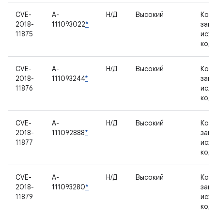
CVE-
A-
Н/Д
Высокий
Комп
2018-
111093022
*
закр
11875
исхо
код
CVE-
A-
Н/Д
Высокий
Комп
2018-
111093244
*
закр
11876
исхо
код
CVE-
A-
Н/Д
Высокий
Комп
2018-
111092888
*
закр
11877
исхо
код
CVE-
A-
Н/Д
Высокий
Комп
2018-
111093280
*
закр
11879
исхо
код