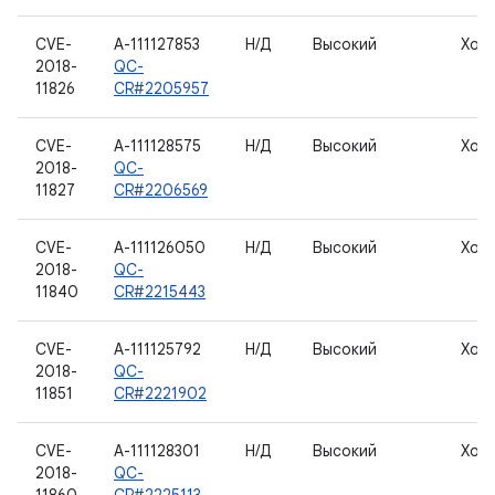
CVE-
A-111127853
Н/Д
Высокий
Хос
2018-
QC-
11826
CR#2205957
CVE-
A-111128575
Н/Д
Высокий
Хос
2018-
QC-
11827
CR#2206569
CVE-
A-111126050
Н/Д
Высокий
Хос
2018-
QC-
11840
CR#2215443
CVE-
A-111125792
Н/Д
Высокий
Хос
2018-
QC-
11851
CR#2221902
CVE-
A-111128301
Н/Д
Высокий
Хос
2018-
QC-