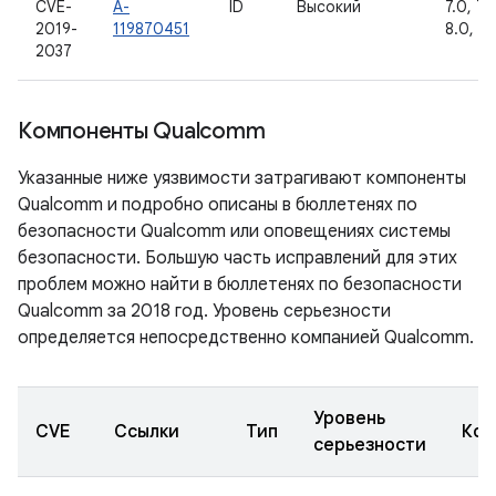
CVE-
A-
ID
Высокий
7.0, 7.1.
2019-
119870451
8.0, 8.1
2037
Компоненты Qualcomm
Указанные ниже уязвимости затрагивают компоненты
Qualcomm и подробно описаны в бюллетенях по
безопасности Qualcomm или оповещениях системы
безопасности. Большую часть исправлений для этих
проблем можно найти в бюллетенях по безопасности
Qualcomm за 2018 год. Уровень серьезности
определяется непосредственно компанией Qualcomm.
Уровень
CVE
Ссылки
Тип
Ком
серьезности