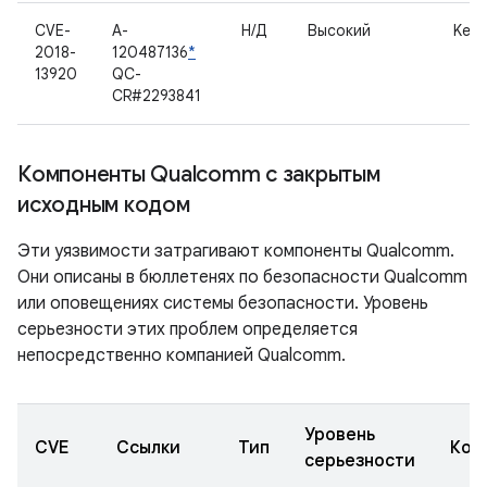
CVE-
A-
Н/Д
Высокий
Kern
2018-
120487136
*
13920
QC-
CR#2293841
Компоненты Qualcomm с закрытым
исходным кодом
Эти уязвимости затрагивают компоненты Qualcomm.
Они описаны в бюллетенях по безопасности Qualcomm
или оповещениях системы безопасности. Уровень
серьезности этих проблем определяется
непосредственно компанией Qualcomm.
Уровень
CVE
Ссылки
Тип
Ком
серьезности