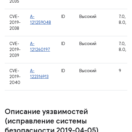
2035
CVE-
A-
ID
Высокий
7.0, 7.1
2019-
121259048
8.0, 8.
2038
CVE-
A-
ID
Высокий
7.0, 7.1
2019-
121260197
8.0, 8.
2039
CVE-
A-
ID
Высокий
9
2019-
122316913
2040
Описание уязвимостей
(исправление системы
безопасности 2019-04-05)