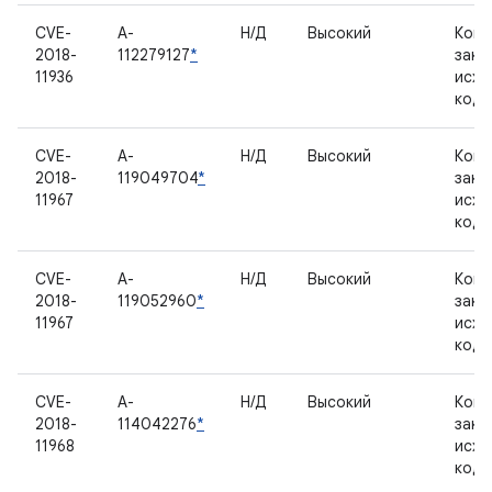
CVE-
A-
Н/Д
Высокий
Комп
2018-
112279127
*
закр
11936
исхо
код
CVE-
A-
Н/Д
Высокий
Комп
2018-
119049704
*
закр
11967
исхо
код
CVE-
A-
Н/Д
Высокий
Комп
2018-
119052960
*
закр
11967
исхо
код
CVE-
A-
Н/Д
Высокий
Комп
2018-
114042276
*
закр
11968
исхо
код