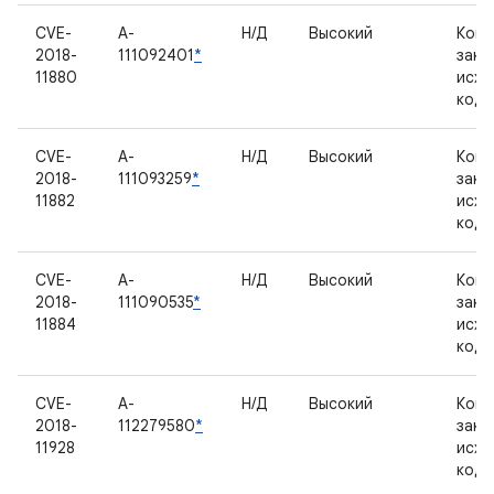
CVE-
A-
Н/Д
Высокий
Комп
2018-
111092401
*
закр
11880
исхо
код
CVE-
A-
Н/Д
Высокий
Комп
2018-
111093259
*
закр
11882
исхо
код
CVE-
A-
Н/Д
Высокий
Комп
2018-
111090535
*
закр
11884
исхо
код
CVE-
A-
Н/Д
Высокий
Комп
2018-
112279580
*
закр
11928
исхо
код