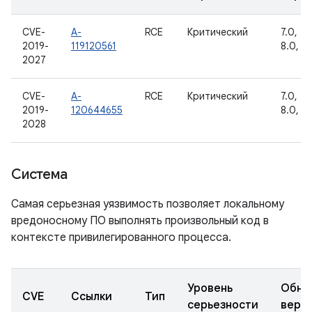
CVE-
A-
RCE
Критический
7.0, 7.1
2019-
119120561
8.0, 8.
2027
CVE-
A-
RCE
Критический
7.0, 7.1
2019-
120644655
8.0, 8.
2028
Система
Самая серьезная уязвимость позволяет локальному
вредоносному ПО выполнять произвольный код в
контексте привилегированного процесса.
Уровень
Обно
CVE
Ссылки
Тип
серьезности
верс