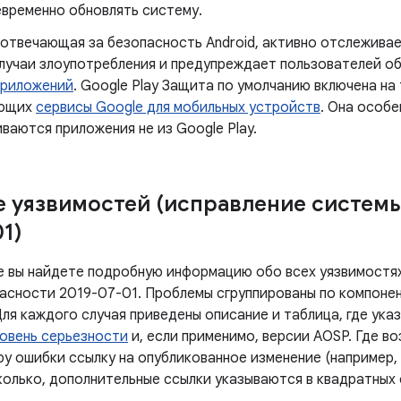
евременно обновлять систему.
 отвечающая за безопасность Android, активно отслежив
лучаи злоупотребления и предупреждает пользователей о
приложений
. Google Play Защита по умолчанию включена на
ующих
сервисы Google для мобильных устройств
. Она особе
ваются приложения не из Google Play.
 уязвимостей (исправление систем
1)
е вы найдете подробную информацию обо всех уязвимостях
асности 2019-07-01. Проблемы сгруппированы по компонен
ля каждого случая приведены описание и таблица, где ука
овень серьезности
и, если применимо, версии AOSP. Где в
у ошибки ссылку на опубликованное изменение (например, 
колько, дополнительные ссылки указываются в квадратных 