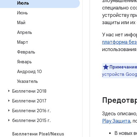
злоумышленник
Июль
специально со
Июнь
устройству пр
защиты или их
Май
Апрель
У нас нет инф
платформа без
Март
использования
Февраль
Январь
Примечание
Андроид 10
устройств Goog
Указатель
Бюллетени 2018
Предотв
Бюллетени 2017
Бюллетени 2016 г
.
Здесь описано
бюллетени 2015 г
.
Play Защита
, 
В новых в
Бюллетени Pixel
/
Nexus