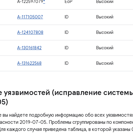
A-122597079
*
EoP
Высокий
6
A-117105007
ID
Высокий
7
A-124107808
ID
Высокий
8
A-130161842
ID
Высокий
9
A-131622568
ID
Высокий
 уязвимостей (исправление систем
05)
е вы найдете подробную информацию обо всех уязвимостях
асности 2019-07-05. Проблемы сгруппированы по компоне
ля каждого случая приведена таблица, в которой указаны 