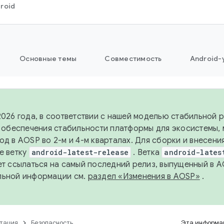
roid
Основные темы
Совместимость
Android-
2026 года, в соответствии с нашей моделью стабильной
я обеспечения стабильности платформы для экосистемы,
од в AOSP во 2-м и 4-м кварталах. Для сборки и внесени
е ветку
android-latest-release
. Ветка
android-lates
ет ссылаться на самый последний релиз, выпущенный в A
льной информации см.
раздел «Изменения в AOSP»
.
тация
Безопасность
Эта информац