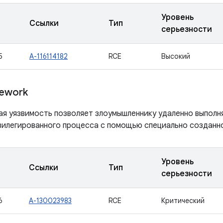
Уровень
Ссылки
Тип
серьезности
5
A-116114182
RCE
Высокий
ework
ая уязвимость позволяет злоумышленнику удаленно выполн
вилегированного процесса с помощью специально созданно
Уровень
Ссылки
Тип
серьезности
6
A-130023983
RCE
Критический