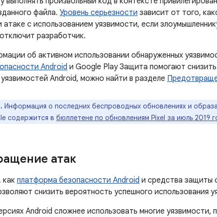
у выполнять произвольный код в контексте привилегирова
зданного файла.
Уровень серьезности
зависит от того, как
и атаке с использованием уязвимости, если злоумышленни
 отключит разработчик.
ормации об активном использовании обнаруженных уязвимос
опасности Android
и Google Play Защита помогают снизить
 уязвимостей Android, можно найти в разделе
Предотвраще
.
Информация о последних беспроводных обновлениях и образа
le содержится в
бюллетене по обновлениям Pixel за июль 2019 г
ращение атак
, как
платформа безопасности Android
и средства защиты 
позволяют снизить вероятность успешного использования у
ерсиях Android сложнее использовать многие уязвимости,