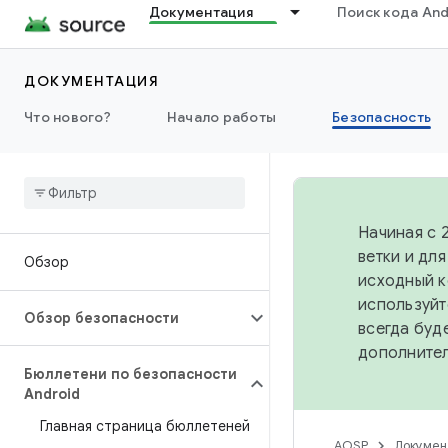
Документация
Поиск кода And
ДОКУМЕНТАЦИЯ
Что нового?
Начало работы
Безопасность
Начиная с 
ветки и дл
Обзор
исходный к
используйт
Обзор безопасности
всегда буд
дополните
Бюллетени по безопасности
Android
Главная страница бюллетеней
AOSP
Докумен