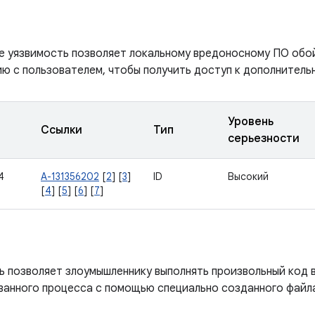
е уязвимость позволяет локальному вредоносному ПО обо
ю с пользователем, чтобы получить доступ к дополнитель
Уровень
Ссылки
Тип
серьезности
4
A-131356202
[
2
] [
3
]
ID
Высокий
[
4
] [
5
] [
6
] [
7
]
ь позволяет злоумышленнику выполнять произвольный код 
ванного процесса с помощью специально созданного файл