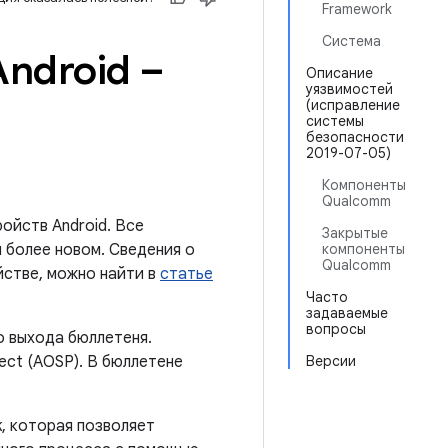
Framework
Система
ndroid –
Описание
уязвимостей
(исправление
системы
безопасности
2019-07-05)
Компоненты
Qualcomm
ойств Android. Все
Закрытые
 более новом. Сведения о
компоненты
Qualcomm
йстве, можно найти в
статье
Часто
задаваемые
вопросы
о выхода бюллетеня.
ect (AOSP). В бюллетене
Версии
k, которая позволяет