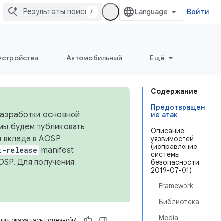
/
Войти
устройства
Автомобильный
Ещё
Содержание
Предотвращен
 разработки основной
ие атак
 мы будем публиковать
Описание
я вклада в AOSP
уязвимостей
(исправление
t-release
manifest
системы
OSP. Для получения
безопасности
2019-07-01)
Framework
Библиотека
Media
ия оказалась полезной?