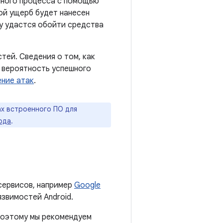
нного процесса с помощью
ой ущерб будет нанесен
ку удастся обойти средства
тей. Сведения о том, как
 вероятность успешного
ние атак
.
х встроенного ПО для
ода
.
сервисов, например
Google
язвимостей Android.
 поэтому мы рекомендуем