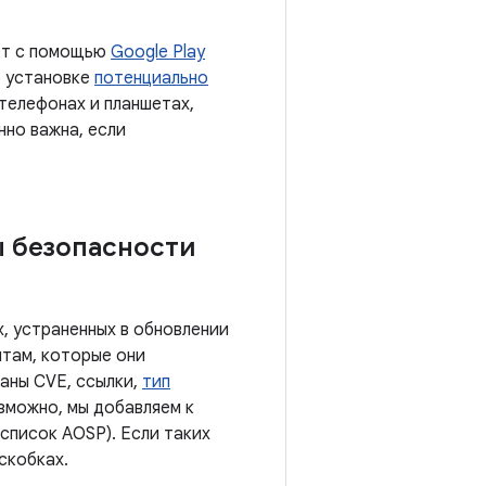
ает с помощью
Google Play
б установке
потенциально
 телефонах и планшетах,
нно важна, если
ы безопасности
, устраненных в обновлении
там, которые они
заны CVE, ссылки,
тип
озможно, мы добавляем к
список AOSP). Если таких
скобках.