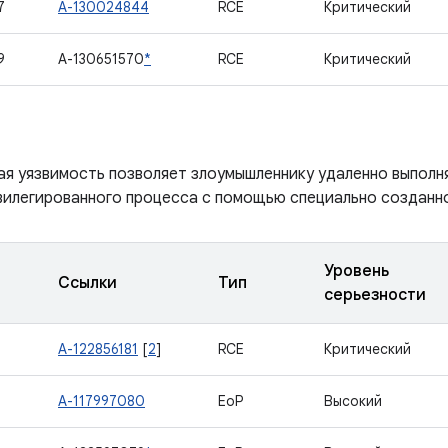
7
A-130024844
RCE
Критический
9
A-130651570
*
RCE
Критический
ая уязвимость позволяет злоумышленнику удаленно выполн
вилегированного процесса с помощью специально созданно
Уровень
Ссылки
Тип
серьезности
A-122856181
[
2
]
RCE
Критический
2
A-117997080
EoP
Высокий